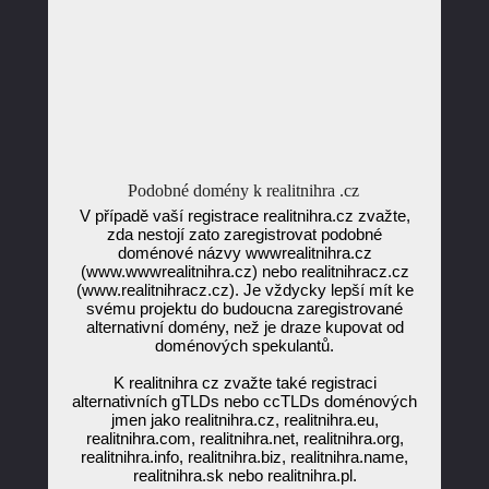
Podobné domény k realitnihra .cz
V případě vaší registrace realitnihra.cz zvažte,
zda nestojí zato zaregistrovat podobné
doménové názvy wwwrealitnihra.cz
(www.wwwrealitnihra.cz) nebo realitnihracz.cz
(www.realitnihracz.cz). Je vždycky lepší mít ke
svému projektu do budoucna zaregistrované
alternativní domény, než je draze kupovat od
doménových spekulantů.
K realitnihra cz zvažte také registraci
alternativních gTLDs nebo ccTLDs doménových
jmen jako realitnihra.cz, realitnihra.eu,
realitnihra.com, realitnihra.net, realitnihra.org,
realitnihra.info, realitnihra.biz, realitnihra.name,
realitnihra.sk nebo realitnihra.pl.