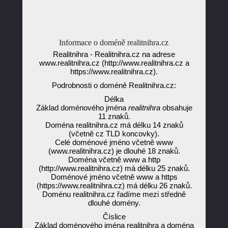
Informace o doméně realitnihra.cz
Realitnihra - Realitnihra.cz na adrese
www.realitnihra.cz (http://www.realitnihra.cz a
https://www.realitnihra.cz).
Podrobnosti o doméně Realitnihra.cz:
Délka
Základ doménového jména
realitnihra
obsahuje
11 znaků.
Doména realitnihra.cz má délku 14 znaků
(včetně cz TLD koncovky).
Celé doménové jméno včetně www
(www.realitnihra.cz) je dlouhé 18 znaků.
Doména včetně www a http
(http://www.realitnihra.cz) má délku 25 znaků.
Doménové jméno včetně www a https
(https://www.realitnihra.cz) má délku 26 znaků.
Doménu realitnihra.cz řadíme mezi středně
dlouhé domény.
Číslice
Základ doménového jména realitnihra a doména