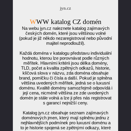
jyn.cz
WWW katalog CZ domén
Na webu jyn.cz naleznete katalog zajímavých
českých domén, které jsou většinou volné
(pokud je již někdo nezaregistroval nebo původní
majitel neprodloužil).
Každá doména v katalogu představu individuální
hodnotu, kterou lze porovnávat podle různých
měřítek. Hlavními kritérii jsou délka domény,
TLD, počet a kvalita zpětných odkazů, historie,
klíčová slova v názvu, zda doména obsahuje
brand, pomlčku či čísla a další. Pokud je splněna
většina uvedených měřítek, jedná se o luxusní
doménu. Kvalitě domény samozřejmě odpovídá i
její cena, nicméně většina ze zde uvedených
domén je stále volná a lze ji přes nás registrovat
s garancí nejnižší ceny.
Katalog jyn.cz obsahuje seznam zajímavých
doménových jmen, který mají splněnu jednu z
nejhlavnějších podmínek pro luxusní doménu a
to je historie spojená se zpětnými odkazy, které