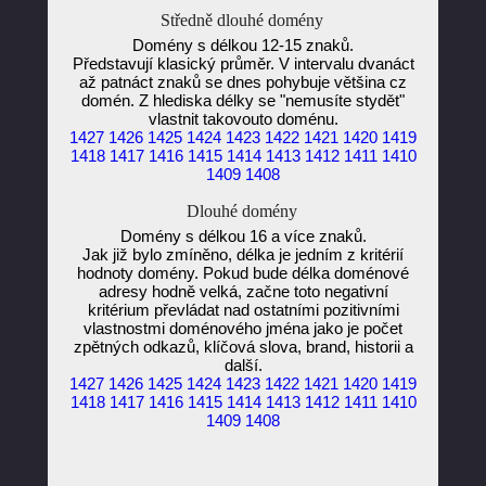
Středně dlouhé domény
Domény s délkou 12-15 znaků.
Představují klasický průměr. V intervalu dvanáct
až patnáct znaků se dnes pohybuje většina cz
domén. Z hlediska délky se "nemusíte stydět"
vlastnit takovouto doménu.
1427
1426
1425
1424
1423
1422
1421
1420
1419
1418
1417
1416
1415
1414
1413
1412
1411
1410
1409
1408
Dlouhé domény
Domény s délkou 16 a více znaků.
Jak již bylo zmíněno, délka je jedním z kritérií
hodnoty domény. Pokud bude délka doménové
adresy hodně velká, začne toto negativní
kritérium převládat nad ostatními pozitivními
vlastnostmi doménového jména jako je počet
zpětných odkazů, klíčová slova, brand, historii a
další.
1427
1426
1425
1424
1423
1422
1421
1420
1419
1418
1417
1416
1415
1414
1413
1412
1411
1410
1409
1408