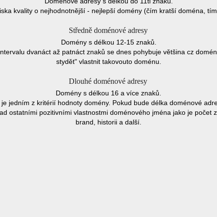
Doménové adresy s délkou do 11ti znaků.
iska kvality o nejhodnotnější - nejlepší domény (čím kratší doména, tím
Středně doménové adresy
Domény s délkou 12-15 znaků.
 intervalu dvanáct až patnáct znaků se dnes pohybuje většina cz domén
stydět" vlastnit takovouto doménu.
Dlouhé doménové adresy
Domény s délkou 16 a více znaků.
a je jedním z kritérií hodnoty domény. Pokud bude délka doménové adr
nad ostatními pozitivními vlastnostmi doménového jména jako je počet 
brand, historii a další.