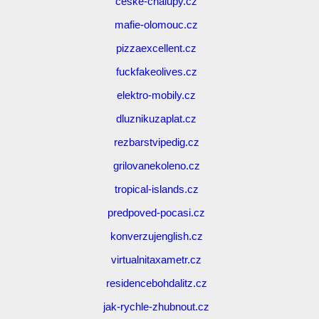
ceske-chalupy.cz
mafie-olomouc.cz
pizzaexcellent.cz
fuckfakeolives.cz
elektro-mobily.cz
dluznikuzaplat.cz
rezbarstvipedig.cz
grilovanekoleno.cz
tropical-islands.cz
predpoved-pocasi.cz
konverzujenglish.cz
virtualnitaxametr.cz
residencebohdalitz.cz
jak-rychle-zhubnout.cz