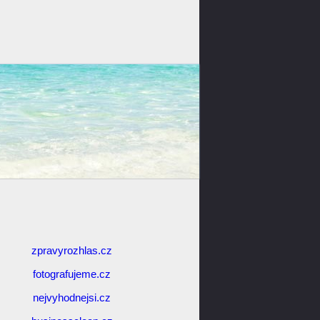
zpravyrozhlas.cz
fotografujeme.cz
nejvyhodnejsi.cz