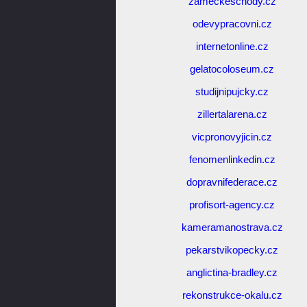
zameckeschody.cz
odevypracovni.cz
internetonline.cz
gelatocoloseum.cz
studijnipujcky.cz
zillertalarena.cz
vicpronovyjicin.cz
fenomenlinkedin.cz
dopravnifederace.cz
profisort-agency.cz
kameramanostrava.cz
pekarstvikopecky.cz
anglictina-bradley.cz
rekonstrukce-okalu.cz