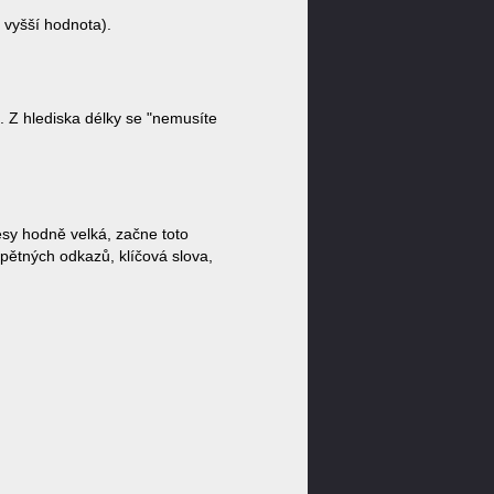
 vyšší hodnota).
. Z hlediska délky se "nemusíte
esy hodně velká, začne toto
zpětných odkazů, klíčová slova,