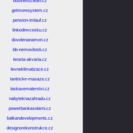
businessclean.cz
getmoresystem.cz
pension-imlauf.cz
linkedinvcesku.cz
dovolenanamori.cz
bb-nemovitosti.cz
teraria-akvaria.cz
levneklimatizace.cz
tantricke-masaze.cz
laskavematerstvi.cz
nabyteknazahradu.cz
powerbankasolarni.cz
balkandevelopments.cz
designorekonstrukce.cz