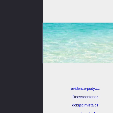
evidence-pudy.cz
fitnesscenter.cz
dobijecimista.cz