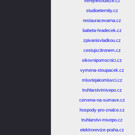
verejnesouteze.cz
studioeternity.cz
restauracevarna.cz
babeta-hradecek.cz
zpivanisvladkou.cz
cestujscitronem.cz
sikovnipomocnici.cz
vymena-stoupacek.cz
mluvtejakomluvci.cz
truhlarstvimivepo.cz
cervena-na-sumave.cz
hospody-pro-znalce.cz
truhlarstvi-mivepo.cz
elektrorevize-praha.cz