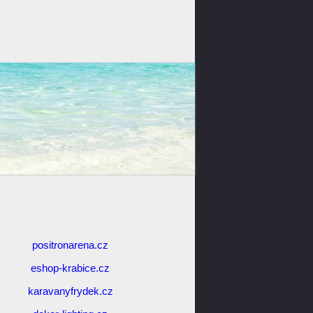
positronarena.cz
eshop-krabice.cz
karavanyfrydek.cz