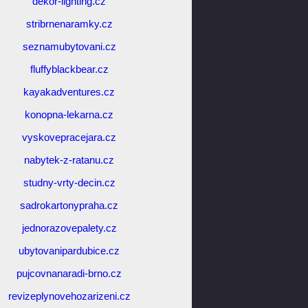
dekor-lighting.cz
stribrnenaramky.cz
seznamubytovani.cz
fluffyblackbear.cz
kayakadventures.cz
konopna-lekarna.cz
vyskovepracejara.cz
nabytek-z-ratanu.cz
studny-vrty-decin.cz
sadrokartonypraha.cz
jednorazovepalety.cz
ubytovanipardubice.cz
pujcovnanaradi-brno.cz
revizeplynovehozarizeni.cz