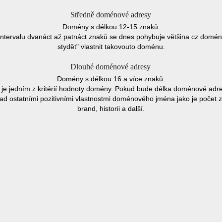
Středně doménové adresy
Domény s délkou 12-15 znaků.
 intervalu dvanáct až patnáct znaků se dnes pohybuje většina cz domén
stydět" vlastnit takovouto doménu.
Dlouhé doménové adresy
Domény s délkou 16 a více znaků.
a je jedním z kritérií hodnoty domény. Pokud bude délka doménové adr
nad ostatními pozitivními vlastnostmi doménového jména jako je počet 
brand, historii a další.