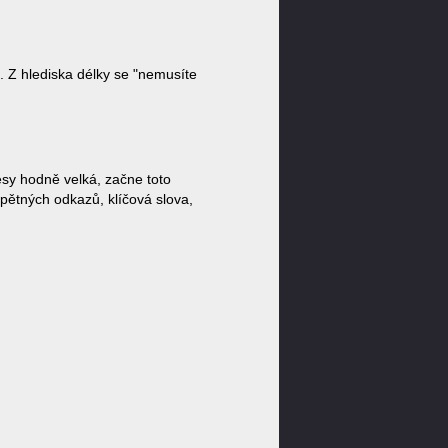
. Z hlediska délky se "nemusíte
esy hodně velká, začne toto
zpětných odkazů, klíčová slova,