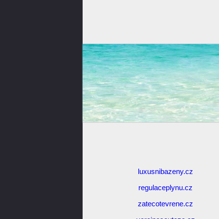
luxusnibazeny.cz
regulaceplynu.cz
zatecotevrene.cz