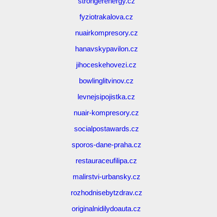
strongerenergy.cz
fyziotrakalova.cz
nuairkompresory.cz
hanavskypavilon.cz
jihoceskehovezi.cz
bowlinglitvinov.cz
levnejsipojistka.cz
nuair-kompresory.cz
socialpostawards.cz
sporos-dane-praha.cz
restauraceufilipa.cz
malirstvi-urbansky.cz
rozhodnisebytzdrav.cz
originalnidilydoauta.cz