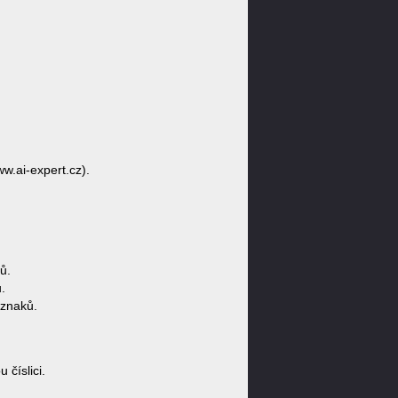
ww.ai-expert.cz).
ů.
.
 znaků.
číslici.