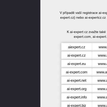
V případě vaší registrace ai-e
expert.cz) nebo ai-expertcz.cz
K ai-expert cz zvažte také
expert.com, ai-expert.
aiexpert.cz
www.
ai-expert.cz
www.a
ai-expert.eu
www.a
ai-expert.com
www.ai
ai-expert.net
www.a
ai-expert.org
www.a
ai-expert.info
www.ai
ai-expert.biz
www.a