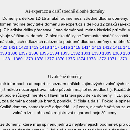
Ai-expert.cz a další středně dlouhé domény
Domény s délkou 12-15 znaků řadíme mezi středně dlouhé domény.
domén řadíme tedy také doménu ai-expert.cz s délkou 12 znaků (ai-exp
. Z hlediska délky představují tato doménová jména klasický průměr. V
buje většina cz domén. Z hlediska délky se "nemusíte stydět" vlastni
následujících odkazech naleznete podobně dlouhé domény druhého ř
1422
1421
1420
1419
1418
1417
1416
1415
1414
1413
1412
1411
141
399
1398
1397
1396
1395
1394
1393
1392
1391
1390
1389
1388
138
1381
1380
1379
1378
1377
1376
1375
1374
1373
1372
1371
1370
Uvolněné domény
omě informací o ai-expert.cz seznam dalších zajímavých uvolněných cz
e již někdo nezaregistroval nebo původní majitel neprodloužil). Každá 
at podle různých měřítek. Hlavními kritérii jsou délka domény, TLD, poč
vu, zda doména obsahuje brand, pomlčku či čísla a další. Pokud je spln
Kvalitě domény samozřejmě odpovídá i její cena, nicméně většina ze 
volná a lze ji přes nás registrovat s garancí nejnižší ceny.
ze domény, které mají splněnu jednu z nejhlavnějších podmínek pro do