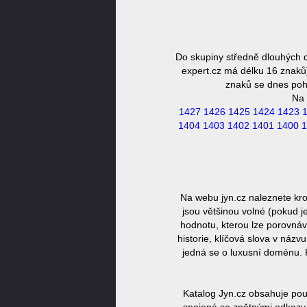
Do skupiny středně dlouhých 
expert.cz má délku 16 znaků)
znaků se dnes pohy
Na 
1427
1426
1425
1424
1423
1404
1403
1402
1401
1400
1
Na webu jyn.cz naleznete kr
jsou většinou volné (pokud j
hodnotu, kterou lze porovnáv
historie, klíčová slova v náz
jedná se o luxusní doménu. 
Katalog Jyn.cz obsahuje pou