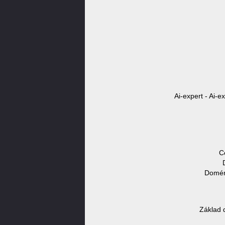
Ai-expert - Ai-e
C
Doméno
Základ 