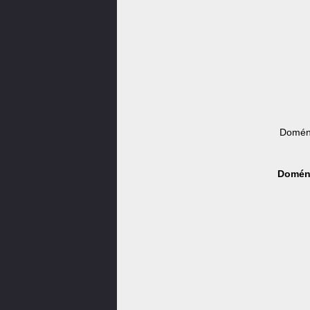
Doména
Doména