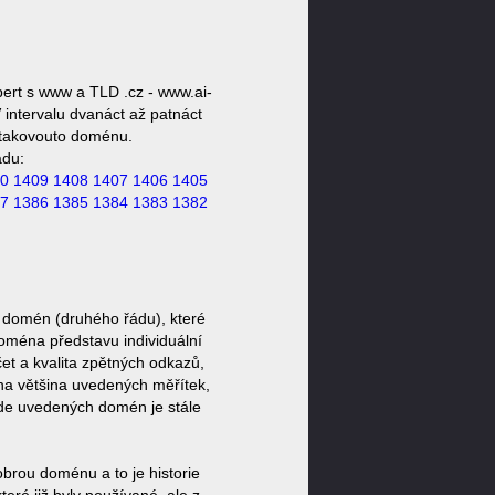
ert s www a TLD .cz - www.ai-
 intervalu dvanáct až patnáct
t takovouto doménu.
ádu:
0
1409
1408
1407
1406
1405
7
1386
1385
1384
1383
1382
 domén (druhého řádu), které
doména představu individuální
et a kvalita zpětných odkazů,
ěna většina uvedených měřítek,
zde uvedených domén je stále
brou doménu a to je historie