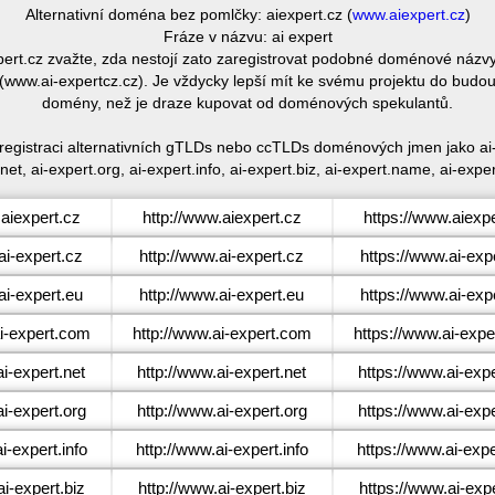
Alternativní doména bez pomlčky: aiexpert.cz (
www.aiexpert.cz
)
Fráze v názvu: ai expert
xpert.cz zvažte, zda nestojí zato zaregistrovat podobné doménové ná
 (www.ai-expertcz.cz). Je vždycky lepší mít ke svému projektu do budou
domény, než je draze kupovat od doménových spekulantů.
 registraci alternativních gTLDs nebo ccTLDs doménových jmen jako ai-e
net, ai-expert.org, ai-expert.info, ai-expert.biz, ai-expert.name, ai-exper
aiexpert.cz
http://www.aiexpert.cz
https://www.aiexpe
i-expert.cz
http://www.ai-expert.cz
https://www.ai-exp
i-expert.eu
http://www.ai-expert.eu
https://www.ai-exp
-expert.com
http://www.ai-expert.com
https://www.ai-exp
i-expert.net
http://www.ai-expert.net
https://www.ai-expe
i-expert.org
http://www.ai-expert.org
https://www.ai-expe
-expert.info
http://www.ai-expert.info
https://www.ai-expe
i-expert.biz
http://www.ai-expert.biz
https://www.ai-expe