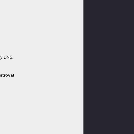
ny DNS.
strovat