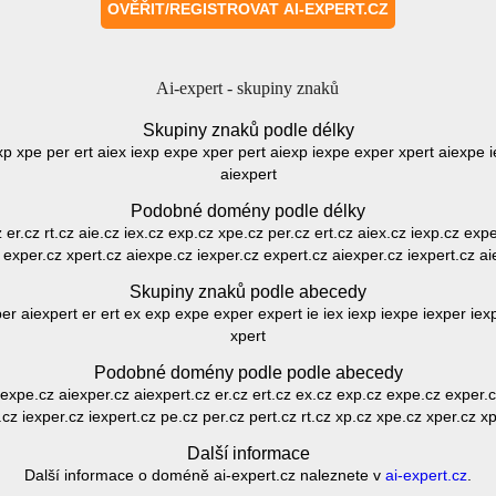
Ai-expert - skupiny znaků
Skupiny znaků podle délky
 exp xpe per ert aiex iexp expe xper pert aiexp iexpe exper xpert aiexpe 
aiexpert
Podobné domény podle délky
z er.cz rt.cz aie.cz iex.cz exp.cz xpe.cz per.cz ert.cz aiex.cz iexp.cz exp
 exper.cz xpert.cz aiexpe.cz iexper.cz expert.cz aiexper.cz iexpert.cz ai
Skupiny znaků podle abecedy
er aiexpert er ert ex exp expe exper expert ie iex iexp iexpe iexper iex
xpert
Podobné domény podle podle abecedy
iexpe.cz aiexper.cz aiexpert.cz er.cz ert.cz ex.cz exp.cz expe.cz exper.c
.cz iexper.cz iexpert.cz pe.cz per.cz pert.cz rt.cz xp.cz xpe.cz xper.cz xp
Další informace
Další informace o doméně ai-expert.cz naleznete v
ai-expert.cz
.