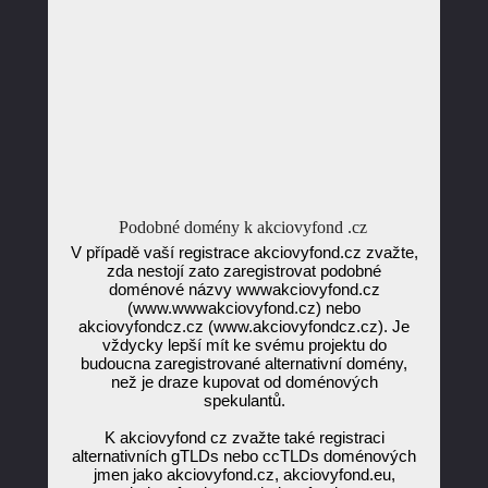
Podobné domény k akciovyfond .cz
V případě vaší registrace akciovyfond.cz zvažte,
zda nestojí zato zaregistrovat podobné
doménové názvy wwwakciovyfond.cz
(www.wwwakciovyfond.cz) nebo
akciovyfondcz.cz (www.akciovyfondcz.cz). Je
vždycky lepší mít ke svému projektu do
budoucna zaregistrované alternativní domény,
než je draze kupovat od doménových
spekulantů.
K akciovyfond cz zvažte také registraci
alternativních gTLDs nebo ccTLDs doménových
jmen jako akciovyfond.cz, akciovyfond.eu,