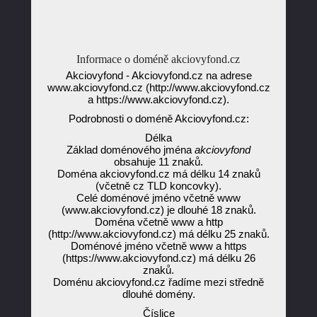
Informace o doméně akciovyfond.cz
Akciovyfond - Akciovyfond.cz na adrese
www.akciovyfond.cz (http://www.akciovyfond.cz
a https://www.akciovyfond.cz).
Podrobnosti o doméně Akciovyfond.cz:
Délka
Základ doménového jména
akciovyfond
obsahuje 11 znaků.
Doména akciovyfond.cz má délku 14 znaků
(včetně cz TLD koncovky).
Celé doménové jméno včetně www
(www.akciovyfond.cz) je dlouhé 18 znaků.
Doména včetně www a http
(http://www.akciovyfond.cz) má délku 25 znaků.
Doménové jméno včetně www a https
(https://www.akciovyfond.cz) má délku 26
znaků.
Doménu akciovyfond.cz řadíme mezi středně
dlouhé domény.
Číslice