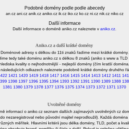
Podobné domény podle podle abecedy
an.cz ani.cz anik.cz aniko.cz ik.cz iko.cz ko.cz ni.cz nik.cz niko.cz
Další informace
Další informace o doméně aniko.cz naleznete v
aniko.cz
.
Aniko.cz a další krátké domény
Doménové adresy s délkou do 11ti znaků řadíme mezi krátké domény.
íme tedy také doménu aniko.cz s délkou 8 znaků (aniko s www a TLD 
hlediska kvality o nejhodnotnější - nejlepší domény (čím kratší doména,
 následujících odkazech naleznete podobně krátké domény druhého řá
1422
1421
1420
1419
1418
1417
1416
1415
1414
1413
1412
1411
141
399
1398
1397
1396
1395
1394
1393
1392
1391
1390
1389
1388
138
1381
1380
1379
1378
1377
1376
1375
1374
1373
1372
1371
1370
Uvolněné domény
mě informací o aniko.cz seznam dalších zajímavých uvolněných cz dom
ěkdo nezaregistroval nebo původní majitel neprodloužil). Každá doména 
různých měřítek. Hlavními kritérii jsou délka domény, TLD, počet a kvali
éna obsahuje brand, pomlčku či čísla a další. Pokud je splněna většin