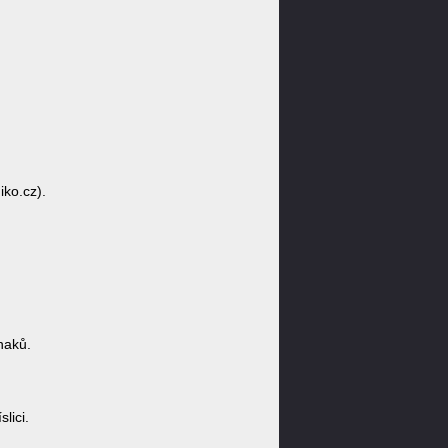
iko.cz).
.
naků.
lici.