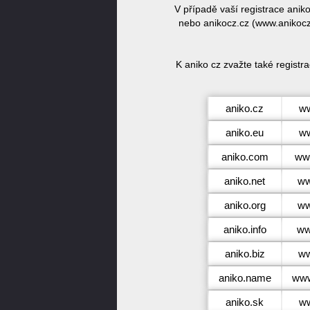
V případě vaší registrace ani
nebo anikocz.cz (www.anikocz.
K aniko cz zvažte také regist
aniko.cz
ww
aniko.eu
ww
aniko.com
ww
aniko.net
ww
aniko.org
ww
aniko.info
ww
aniko.biz
ww
aniko.name
www
aniko.sk
ww