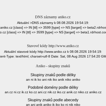
DNS záznamy aniko.cz
Aktuální >DNS záznamy k 08.08.2026 19:54:19:
> aniko.cz [class] => IN [ttl] => 3599 [type] => NS [target] => beta2.rdrhos
o.cz [class] => IN [ttl] => 3599 [type] => NS [target] => beta1.rdrhost.co
Stavové kódy http://www.aniko.cz
Aktuální stavové kódy http://www.aniko.cz k 08.08.2026 19:54:19:
nt-Type: text/html; charset=utf-8 Date: Sat, 08 Aug 2026 17:54:20 G
Aniko - skupiny znaků
Skupiny znaků podle délky
an ni ik ko ani nik iko anik niko aniko
Podobné domény podle délky
an.cz ni.cz ik.cz ko.cz ani.cz nik.cz iko.cz anik.cz niko.cz aniko.cz
Skupiny znaků podle abecedy
an ani anik aniko ik iko ko ni nik niko