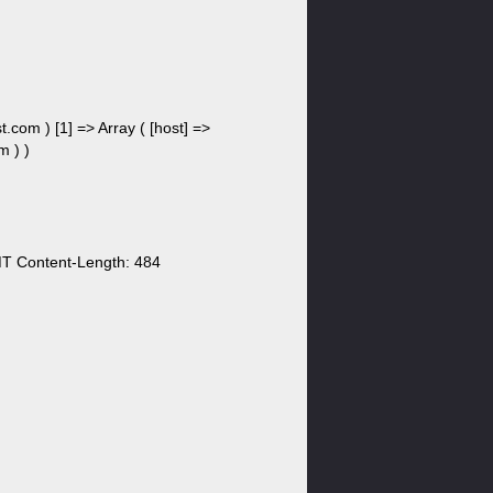
t.com ) [1] => Array ( [host] =>
m ) )
MT Content-Length: 484