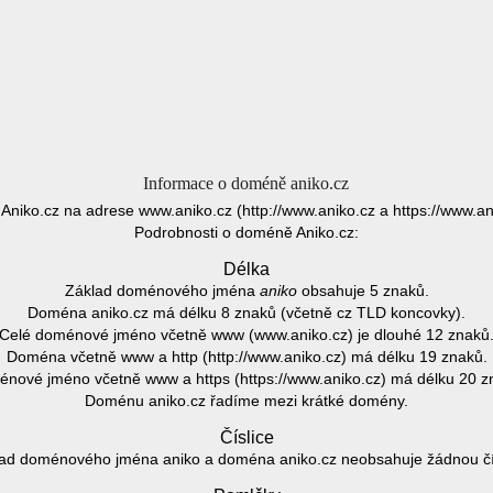
Informace o doméně aniko.cz
 Aniko.cz na adrese www.aniko.cz (http://www.aniko.cz a https://www.an
Podrobnosti o doméně Aniko.cz:
Délka
Základ doménového jména
aniko
obsahuje 5 znaků.
Doména aniko.cz má délku 8 znaků (včetně cz TLD koncovky).
Celé doménové jméno včetně www (www.aniko.cz) je dlouhé 12 znaků
Doména včetně www a http (http://www.aniko.cz) má délku 19 znaků.
nové jméno včetně www a https (https://www.aniko.cz) má délku 20 z
Doménu aniko.cz řadíme mezi krátké domény.
Číslice
ad doménového jména aniko a doména aniko.cz neobsahuje žádnou čís