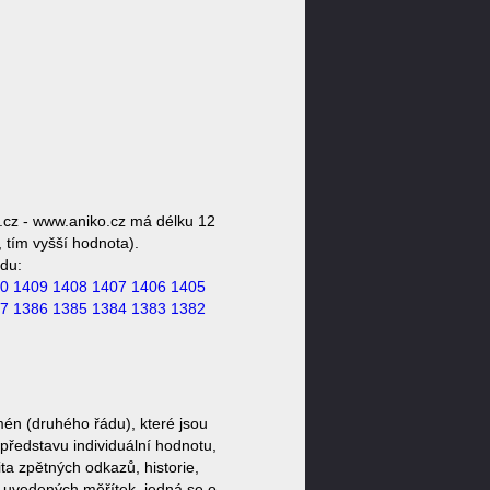
.cz - www.aniko.cz má délku 12
 tím vyšší hodnota).
du:
0
1409
1408
1407
1406
1405
7
1386
1385
1384
1383
1382
én (druhého řádu), které jsou
představu individuální hodnotu,
ta zpětných odkazů, historie,
a uvedených měřítek, jedná se o