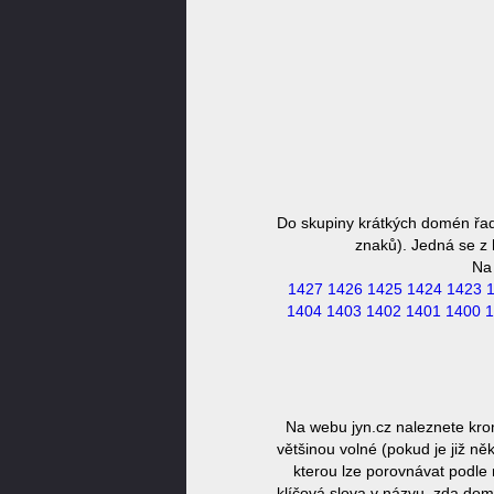
Do skupiny krátkých domén řad
znaků). Jedná se z 
Na
1427
1426
1425
1424
1423
1404
1403
1402
1401
1400
1
Na webu jyn.cz naleznete kro
většinou volné (pokud je již n
kterou lze porovnávat podle 
klíčová slova v názvu, zda dom