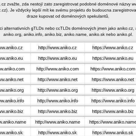
ko.cz zvažte, zda nestojí zato zaregistrovat podobné doménové názvy
cz). Je vždycky lepší mít ke svému projektu do budoucna zaregistrova
draze kupovat od doménových spekulantů.
raci alternativních gTLDs nebo ccTLDs doménových jmen jako aniko.cz, a
aniko.org, aniko.info, aniko.biz, aniko.name, aniko.sk nebo aniko.pl.
w.aniko.cz
http://www.aniko.cz
https://www.aniko.cz
w.aniko.eu
http://www.aniko.eu
https://www.aniko.eu
w.aniko.com
http://www.aniko.com
https://www.aniko.com
w.aniko.net
http://www.aniko.net
https://www.aniko.net
w.aniko.org
http://www.aniko.org
https://www.aniko.org
w.aniko.info
http://www.aniko.info
https://www.aniko.info
w.aniko.biz
http://www.aniko.biz
https://www.aniko.biz
.aniko.name
http://www.aniko.name
https://www.aniko.nam
w.aniko.sk
http://www.aniko.sk
https://www.aniko.sk