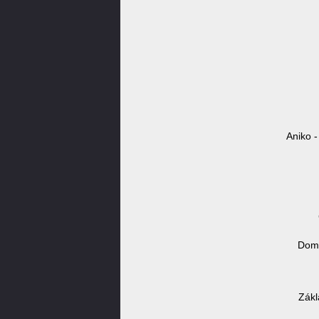
Aniko -
Domé
Zákl