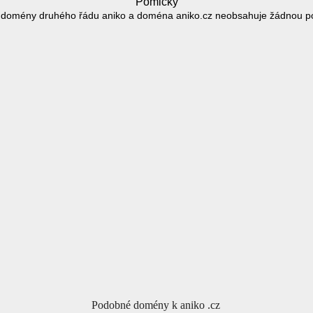
Pomlčky
 domény druhého řádu aniko a doména aniko.cz neobsahuje žádnou p
Podobné domény k aniko .cz