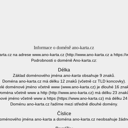
Informace o doméně ano-karta.cz
arta.cz na adrese www.ano-karta.cz (http://www.ano-karta.cz a https://
Podrobnosti o doméně Ano-karta.cz:
Délka
Základ doménového jména
ano-karta
obsahuje 9 znaků.
Doména ano-karta.cz má délku 12 znaků (včetně cz TLD koncovky).
lé doménové jméno včetně www (www.ano-karta.cz) je dlouhé 16 zna
oména včetně www a http (http://www.ano-karta.cz) má délku 23 znak
vé jméno včetně www a https (https://www.ano-karta.cz) má délku 24
Doménu ano-karta.cz řadíme mezi středně dlouhé domény.
Číslice
oménového jména ano-karta a doména ano-karta.cz neobsahuje žádnou