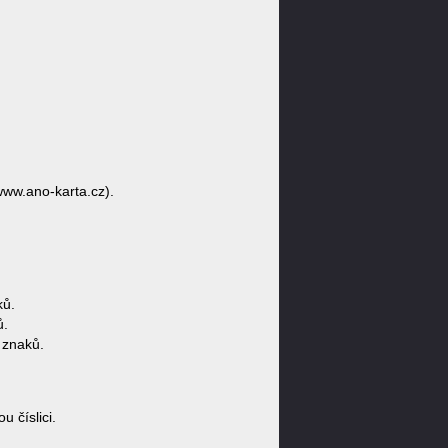
www.ano-karta.cz).
ků.
ů.
 znaků.
 číslici.