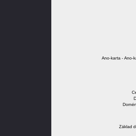
Ano-karta - Ano-k
Ce
D
Doméno
Základ d