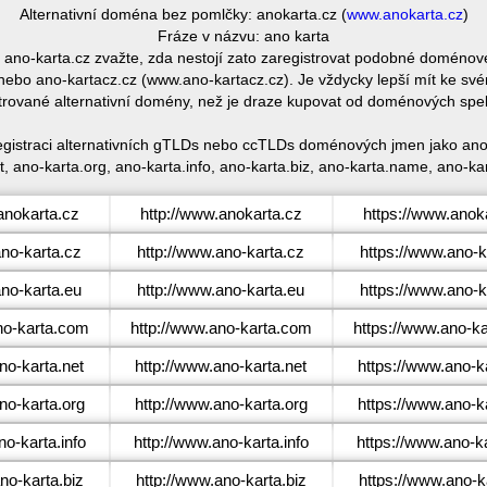
Alternativní doména bez pomlčky: anokarta.cz (
www.anokarta.cz
)
Fráze v názvu: ano karta
e ano-karta.cz zvažte, zda nestojí zato zaregistrovat podobné domén
ebo ano-kartacz.cz (www.ano-kartacz.cz). Je vždycky lepší mít ke sv
trované alternativní domény, než je draze kupovat od doménových spe
registraci alternativních gTLDs nebo ccTLDs doménových jmen jako ano-
, ano-karta.org, ano-karta.info, ano-karta.biz, ano-karta.name, ano-ka
nokarta.cz
http://www.anokarta.cz
https://www.anok
no-karta.cz
http://www.ano-karta.cz
https://www.ano-k
no-karta.eu
http://www.ano-karta.eu
https://www.ano-k
o-karta.com
http://www.ano-karta.com
https://www.ano-k
o-karta.net
http://www.ano-karta.net
https://www.ano-k
o-karta.org
http://www.ano-karta.org
https://www.ano-k
o-karta.info
http://www.ano-karta.info
https://www.ano-ka
o-karta.biz
http://www.ano-karta.biz
https://www.ano-k