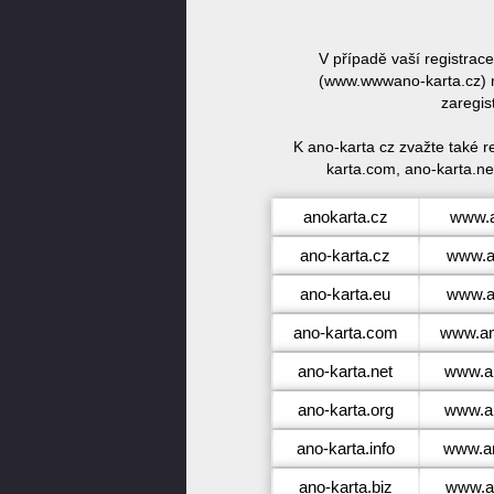
V případě vaší registrac
(www.wwwano-karta.cz) n
zaregis
K ano-karta cz zvažte také 
karta.com, ano-karta.net
anokarta.cz
www.a
ano-karta.cz
www.a
ano-karta.eu
www.a
ano-karta.com
www.an
ano-karta.net
www.an
ano-karta.org
www.an
ano-karta.info
www.an
ano-karta.biz
www.an