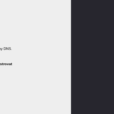
ny DNS.
strovat