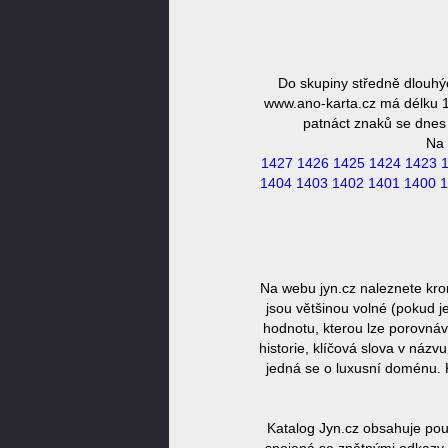
Do skupiny středně dlouhý
www.ano-karta.cz má délku 16
patnáct znaků se dnes 
Na 
1427
1426
1425
1424
1423
1404
1403
1402
1401
1400
1
Na webu jyn.cz naleznete kro
jsou většinou volné (pokud j
hodnotu, kterou lze porovnáv
historie, klíčová slova v náz
jedná se o luxusní doménu. 
Katalog Jyn.cz obsahuje pou