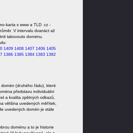
no-karta s www a TLD .cz -
růměr. V intervalu dvanáct až
stnit takovouto doménu.
ádu:
0
1409
1408
1407
1406
1405
7
1386
1385
1384
1383
1382
z domén (druhého řádu), které
doména představu individuální
et a kvalita zpětných odkazů,
ěna většina uvedených měřítek,
zde uvedených domén je stále
brou doménu a to je historie