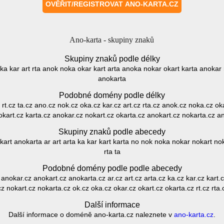
Ano-karta - skupiny znaků
Skupiny znaků podle délky
oka kar art rta anok noka okar kart arta anoka nokar okart karta anokar
anokarta
Podobné domény podle délky
 rt.cz ta.cz ano.cz nok.cz oka.cz kar.cz art.cz rta.cz anok.cz noka.cz ok
okart.cz karta.cz anokar.cz nokart.cz okarta.cz anokart.cz nokarta.cz a
Skupiny znaků podle abecedy
t anokarta ar art arta ka kar kart karta no nok noka nokar nokart nok
rta ta
Podobné domény podle podle abecedy
nokar.cz anokart.cz anokarta.cz ar.cz art.cz arta.cz ka.cz kar.cz kart.
z nokart.cz nokarta.cz ok.cz oka.cz okar.cz okart.cz okarta.cz rt.cz rta.
Další informace
Další informace o doméně ano-karta.cz naleznete v
ano-karta.cz
.