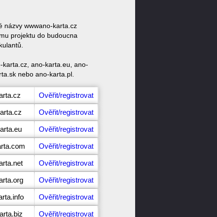
ové názvy wwwano-karta.cz
ému projektu do budoucna
kulantů.
karta.cz, ano-karta.eu, ano-
rta.sk nebo ano-karta.pl.
arta.cz
Ověřit/registrovat
arta.cz
Ověřit/registrovat
arta.eu
Ověřit/registrovat
arta.com
Ověřit/registrovat
arta.net
Ověřit/registrovat
arta.org
Ověřit/registrovat
rta.info
Ověřit/registrovat
arta.biz
Ověřit/registrovat