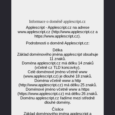
Informace o doméně applescript.cz
Applescript - Applescript.cz na adrese
www.applescript.cz (http://www.applescript.cz a
https://www.applescript.cz).
Podrobnosti o doméně Applescript.cz:
Délka
Základ doménového jména
applescript
obsahuje
11 znaků.
Doména applescript.cz má délku 14 znaků
(včetně cz TLD koncovky).
Celé doménové jméno včetně www
(www.applescript.cz) je dlouhé 18 znaků.
Doména včetně www a http
(http://www.applescript.cz) má délku 25 znaků.
Doménové jméno včetně www a https
(https://www.applescript.cz) má délku 26 znaků.
Doménu applescript.cz řadíme mezi středně
dlouhé domény.
Číslice
Základ doménového jména applescript a