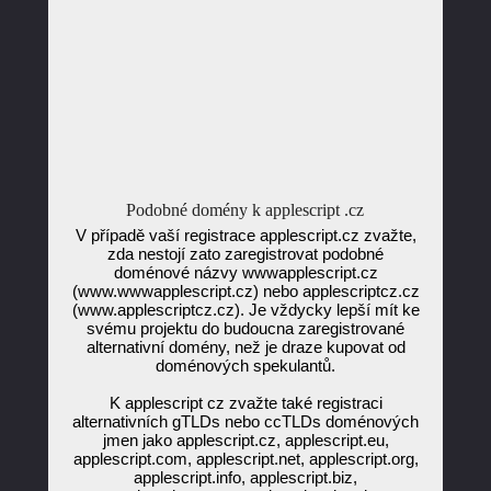
Podobné domény k applescript .cz
V případě vaší registrace applescript.cz zvažte,
zda nestojí zato zaregistrovat podobné
doménové názvy wwwapplescript.cz
(www.wwwapplescript.cz) nebo applescriptcz.cz
(www.applescriptcz.cz). Je vždycky lepší mít ke
svému projektu do budoucna zaregistrované
alternativní domény, než je draze kupovat od
doménových spekulantů.
K applescript cz zvažte také registraci
alternativních gTLDs nebo ccTLDs doménových
jmen jako applescript.cz, applescript.eu,
applescript.com, applescript.net, applescript.org,
applescript.info, applescript.biz,