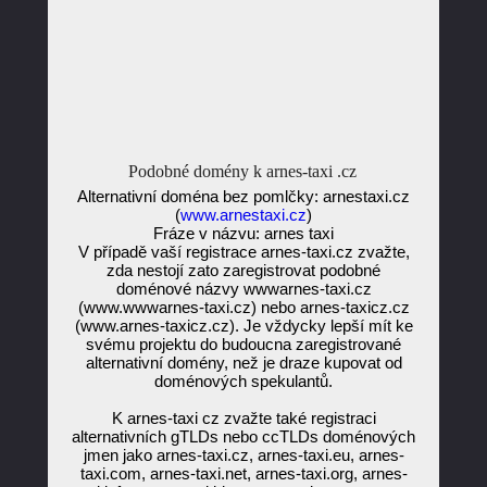
Podobné domény k arnes-taxi .cz
Alternativní doména bez pomlčky: arnestaxi.cz
(
www.arnestaxi.cz
)
Fráze v názvu: arnes taxi
V případě vaší registrace arnes-taxi.cz zvažte,
zda nestojí zato zaregistrovat podobné
doménové názvy wwwarnes-taxi.cz
(www.wwwarnes-taxi.cz) nebo arnes-taxicz.cz
(www.arnes-taxicz.cz). Je vždycky lepší mít ke
svému projektu do budoucna zaregistrované
alternativní domény, než je draze kupovat od
doménových spekulantů.
K arnes-taxi cz zvažte také registraci
alternativních gTLDs nebo ccTLDs doménových
jmen jako arnes-taxi.cz, arnes-taxi.eu, arnes-
taxi.com, arnes-taxi.net, arnes-taxi.org, arnes-