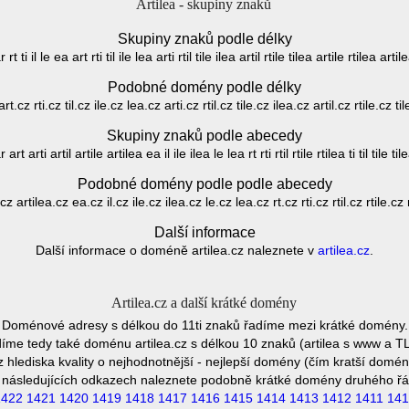
Artilea - skupiny znaků
Skupiny znaků podle délky
r rt ti il le ea art rti til ile lea arti rtil tile ilea artil rtile tilea artile rtilea artil
Podobné domény podle délky
rt.cz rti.cz til.cz ile.cz lea.cz arti.cz rtil.cz tile.cz ilea.cz artil.cz rtile.cz t
Skupiny znaků podle abecedy
r art arti artil artile artilea ea il ile ilea le lea rt rti rtil rtile rtilea ti til tile til
Podobné domény podle podle abecedy
cz artilea.cz ea.cz il.cz ile.cz ilea.cz le.cz lea.cz rt.cz rti.cz rtil.cz rtile.cz r
Další informace
Další informace o doméně artilea.cz naleznete v
artilea.cz
.
Artilea.cz a další krátké domény
Doménové adresy s délkou do 11ti znaků řadíme mezi krátké domény.
me tedy také doménu artilea.cz s délkou 10 znaků (artilea s www a TL
 hlediska kvality o nejhodnotnější - nejlepší domény (čím kratší domén
 následujících odkazech naleznete podobně krátké domény druhého řá
1422
1421
1420
1419
1418
1417
1416
1415
1414
1413
1412
1411
141