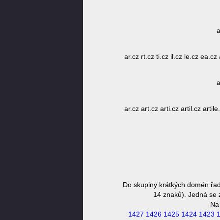
a
ar.cz rt.cz ti.cz il.cz le.cz ea.cz a
a
ar.cz art.cz arti.cz artil.cz artile.
Do skupiny krátkých domén řadí
14 znaků). Jedná se z
Na
1427
1426
1425
1424
1423