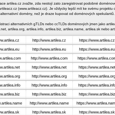
race artilea.cz zvažte, zda nestojí zato zaregistrovat podobné doméno
tileacz.cz (www.artileacz.cz). Je vždycky lepší mít ke svému projekt
alternativní domény, než je draze kupovat od doménových spekulantů.
gistraci alternativních gTLDs nebo ccTLDs doménových jmen jako artilea.
.net, artilea.org, artilea.info, artilea.biz, artilea.name, artilea.sk nebo art
w.artilea.cz
http://www.artilea.cz
https://www.artilea.cz
w.artilea.eu
http://www.artilea.eu
https://www.artilea.eu
.artilea.com
http://www.artilea.com
https://www.artilea.co
.artilea.net
http://www.artilea.net
https://www.artilea.ne
.artilea.org
http://www.artilea.org
https://www.artilea.or
.artilea.info
http://www.artilea.info
https://www.artilea.inf
.artilea.biz
http://www.artilea.biz
https://www.artilea.bi
artilea.name
http://www.artilea.name
https://www.artilea.na
w.artilea.sk
http://www.artilea.sk
https://www.artilea.sk