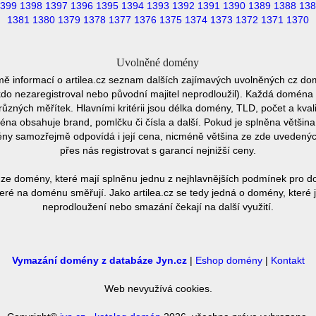
399
1398
1397
1396
1395
1394
1393
1392
1391
1390
1389
1388
138
1381
1380
1379
1378
1377
1376
1375
1374
1373
1372
1371
1370
Uvolněné domény
ě informací o artilea.cz seznam dalších zajímavých uvolněných cz do
ěkdo nezaregistroval nebo původní majitel neprodloužil). Každá doména 
různých měřítek. Hlavními kritérii jsou délka domény, TLD, počet a kvali
éna obsahuje brand, pomlčku či čísla a další. Pokud je splněna většin
ny samozřejmě odpovídá i její cena, nicméně většina ze zde uvedených 
přes nás registrovat s garancí nejnižší ceny.
ze domény, které mají splněnu jednu z nejhlavnějších podmínek pro do
eré na doménu směřují. Jako artilea.cz se tedy jedná o domény, které j
neprodloužení nebo smazání čekají na další využití.
Vymazání domény z databáze Jyn.cz
|
Eshop domény
|
Kontakt
Web nevyužívá cookies.