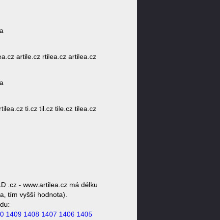
ea
ilea.cz artile.cz rtilea.cz artilea.cz
ea
tilea.cz ti.cz til.cz tile.cz tilea.cz
D .cz - www.artilea.cz má délku
a, tím vyšší hodnota).
du:
0
1409
1408
1407
1406
1405