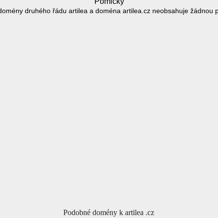
Pomlčky
domény druhého řádu artilea a doména artilea.cz neobsahuje žádnou 
Podobné domény k artilea .cz