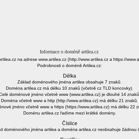
Informace o doméně artilea.cz
 Artilea.cz na adrese www.artilea.cz (http://www.artilea.cz a https://www.ar
Podrobnosti o doméně Artilea.cz:
Délka
Základ doménového jména
artilea
obsahuje 7 znaků.
Doména artilea.cz má délku 10 znaků (včetně cz TLD koncovky).
Celé doménové jméno včetně www (www.artilea.cz) je dlouhé 14 znaků
Doména včetně www a http (http://www.artilea.cz) má délku 21 znaků.
nové jméno včetně www a https (https://www.artilea.cz) má délku 22 z
Doménu artilea.cz řadíme mezi krátké domény.
Číslice
d doménového jména artilea a doména artilea.cz neobsahuje žádnou čí