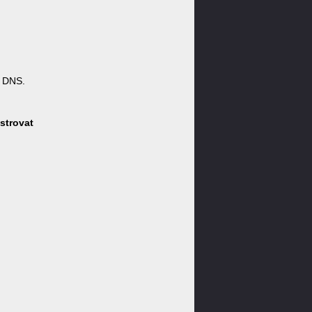
y DNS.
strovat