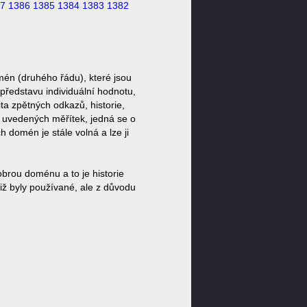
7
1386
1385
1384
1383
1382
mén (druhého řádu), které jsou
představu individuální hodnotu,
ta zpětných odkazů, historie,
a uvedených měřítek, jedná se o
domén je stále volná a lze ji
brou doménu a to je historie
iž byly používané, ale z důvodu