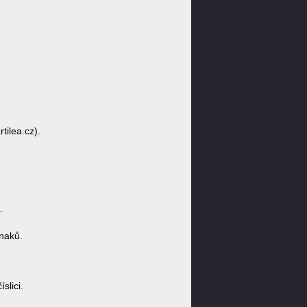
tilea.cz).
.
naků.
slici.