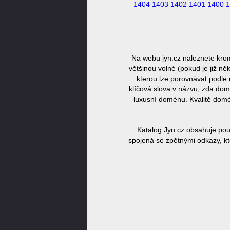
1404
1403
1402
1401
1400
1
Na webu jyn.cz naleznete krom
většinou volné (pokud je již n
kterou lze porovnávat podle 
klíčová slova v názvu, zda dom
luxusní doménu. Kvalitě domé
Katalog Jyn.cz obsahuje pou
spojená se zpětnými odkazy, kt