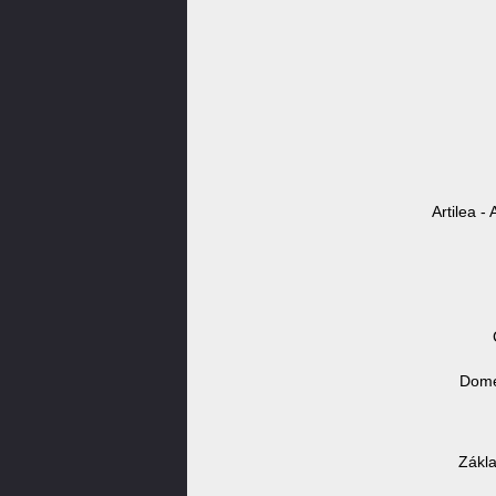
Artilea -
Domé
Zákla