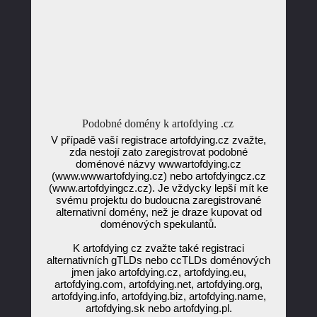
Podobné domény k artofdying .cz
V případě vaší registrace artofdying.cz zvažte,
zda nestojí zato zaregistrovat podobné
doménové názvy wwwartofdying.cz
(www.wwwartofdying.cz) nebo artofdyingcz.cz
(www.artofdyingcz.cz). Je vždycky lepší mít ke
svému projektu do budoucna zaregistrované
alternativní domény, než je draze kupovat od
doménových spekulantů.
K artofdying cz zvažte také registraci
alternativních gTLDs nebo ccTLDs doménových
jmen jako artofdying.cz, artofdying.eu,
artofdying.com, artofdying.net, artofdying.org,
artofdying.info, artofdying.biz, artofdying.name,
artofdying.sk nebo artofdying.pl.