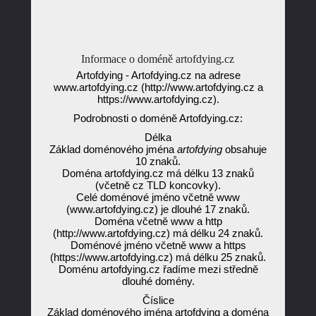
Informace o doméně artofdying.cz
Artofdying - Artofdying.cz na adrese
www.artofdying.cz (http://www.artofdying.cz a
https://www.artofdying.cz).
Podrobnosti o doméně Artofdying.cz:
Délka
Základ doménového jména
artofdying
obsahuje
10 znaků.
Doména artofdying.cz má délku 13 znaků
(včetně cz TLD koncovky).
Celé doménové jméno včetně www
(www.artofdying.cz) je dlouhé 17 znaků.
Doména včetně www a http
(http://www.artofdying.cz) má délku 24 znaků.
Doménové jméno včetně www a https
(https://www.artofdying.cz) má délku 25 znaků.
Doménu artofdying.cz řadíme mezi středně
dlouhé domény.
Číslice
Základ doménového jména artofdying a doména