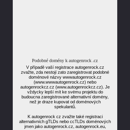
Podobné domény k autogenrock .cz
V případě vaší registrace autogenrock.cz
zvažte, zda nestojí zato zaregistrovat podobné
doménové názvy wwwautogenrock.cz
(www.wwwautogenrock.cz) nebo
autogenrockcz.cz (www.autogenrockcz.cz). Je
vždycky lepší mít ke svému projektu do
budoucna zaregistrované alternativní domény,
než je draze kupovat od doménových
spekulantů.
K autogenrock cz zvažte také registraci
alternativních gTLDs nebo ccTLDs doménových
jmen jako autogenrock.cz, autogenrock.eu,