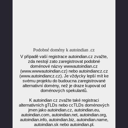
Podobné domény k autoindian .cz
V případě vaší registrace autoindian.cz zvažte,
zda nestojí zato zaregistrovat podobné
doménové názvy wwwautoindian.cz
(www.wwwautoindian.cz) nebo autoindiancz.cz
(www.autoindiancz.cz). Je vždycky lepší mít ke
svému projektu do budoucna zaregistrované
alternativní domény, než je draze kupovat od
doménových spekulantů.
K autoindian cz zvažte také registraci
alternativních gTLDs nebo ccTLDs doménových
jmen jako autoindian.cz, autoindian.eu,
autoindian.com, autoindian.net, autoindian.org,
autoindian.info, autoindian.biz, autoindian.name,
autoindian.sk nebo autoindian.pl.