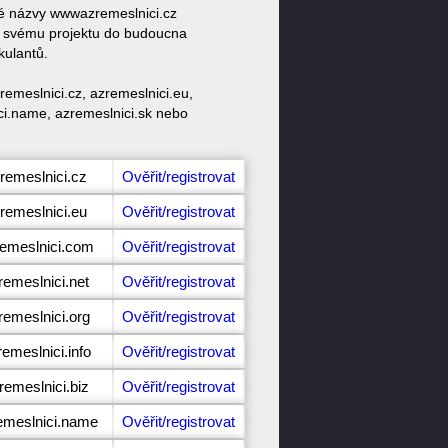
vé názvy wwwazremeslnici.cz
e svému projektu do budoucna
kulantů.
emeslnici.cz, azremeslnici.eu,
ici.name, azremeslnici.sk nebo
remeslnici.cz
Ověřit/registrovat
remeslnici.eu
Ověřit/registrovat
remeslnici.com
Ověřit/registrovat
remeslnici.net
Ověřit/registrovat
remeslnici.org
Ověřit/registrovat
emeslnici.info
Ověřit/registrovat
remeslnici.biz
Ověřit/registrovat
emeslnici.name
Ověřit/registrovat