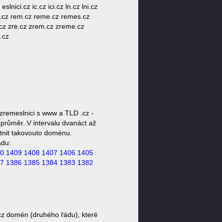
nici.cz ic.cz ici.cz ln.cz lni.cz
 re.cz rem.cz reme.cz remes.cz
r.cz zre.cz zrem.cz zreme.cz
.cz
.
zremeslnici s www a TLD .cz -
průměr. V intervalu dvanáct až
stnit takovouto doménu.
ádu:
0
1409
1408
1407
1406
1405
7
1386
1385
1384
1383
1382
cz domén (druhého řádu), které