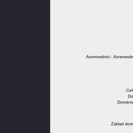
Azremeslnici - Azremesln
Cel
Do
Doménov
Základ dom