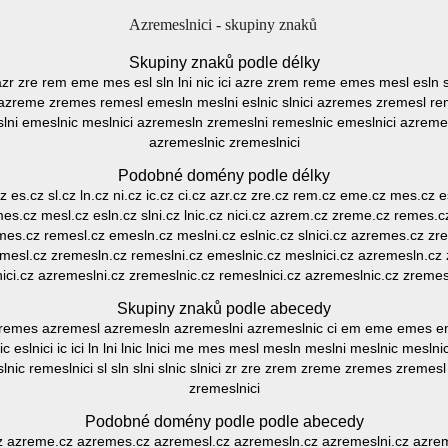
Azremeslnici - skupiny znaků
Skupiny znaků podle délky
i azr zre rem eme mes esl sln lni nic ici azre zrem reme emes mesl esln 
i azreme zremes remesl emesln meslni eslnic slnici azremes zremesl re
ni emeslnic meslnici azremesln zremeslni remeslnic emeslnici azremes
azremeslnic zremeslnici
Podobné domény podle délky
 es.cz sl.cz ln.cz ni.cz ic.cz ci.cz azr.cz zre.cz rem.cz eme.cz mes.cz esl.
s.cz mesl.cz esln.cz slni.cz lnic.cz nici.cz azrem.cz zreme.cz remes.c
emes.cz remesl.cz emesln.cz meslni.cz eslnic.cz slnici.cz azremes.cz z
emesl.cz zremesln.cz remeslni.cz emeslnic.cz meslnici.cz azremesln.cz 
ici.cz azremeslni.cz zremeslnic.cz remeslnici.cz azremeslnic.cz zremesl
Skupiny znaků podle abecedy
remes azremesl azremesln azremeslni azremeslnic ci em eme emes e
ic eslnici ic ici ln lni lnic lnici me mes mesl mesln meslni meslnic mesln
nic remeslnici sl sln slni slnic slnici zr zre zrem zreme zremes zremes
zremeslnici
Podobné domény podle podle abecedy
cz azreme.cz azremes.cz azremesl.cz azremesln.cz azremeslni.cz azrem