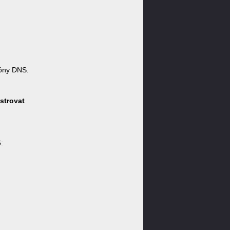
óny DNS.
strovat
: