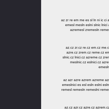
az zr re em me es sl ln ni ic c
emesl mesln eslni slnic lnic
azremesl zremesln remesl
az.cz zr.cz re.cz em.cz me.cz
azre.cz zrem.cz reme.cz eme
slnic.cz lnici.cz azreme.cz zr
meslnic.cz eslnici.cz azr
emesln
az azr azre azrem azreme az
emeslnici es esl esln eslni esln
remesl remesln remeslni remesl
az.cz azr.cz azre.cz azrem.