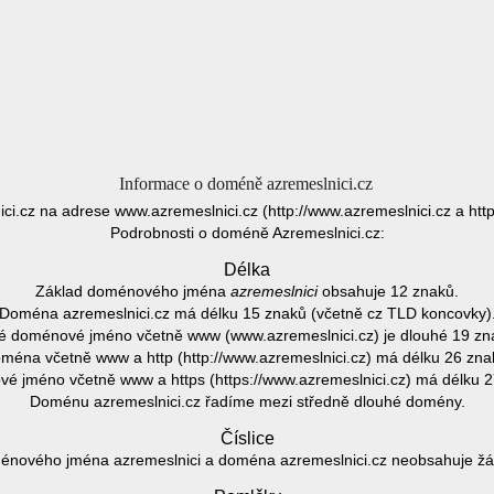
Informace o doméně azremeslnici.cz
ici.cz na adrese www.azremeslnici.cz (http://www.azremeslnici.cz a http
Podrobnosti o doméně Azremeslnici.cz:
Délka
Základ doménového jména
azremeslnici
obsahuje 12 znaků.
Doména azremeslnici.cz má délku 15 znaků (včetně cz TLD koncovky)
é doménové jméno včetně www (www.azremeslnici.cz) je dlouhé 19 zn
ména včetně www a http (http://www.azremeslnici.cz) má délku 26 zna
é jméno včetně www a https (https://www.azremeslnici.cz) má délku 2
Doménu azremeslnici.cz řadíme mezi středně dlouhé domény.
Číslice
énového jména azremeslnici a doména azremeslnici.cz neobsahuje žádn