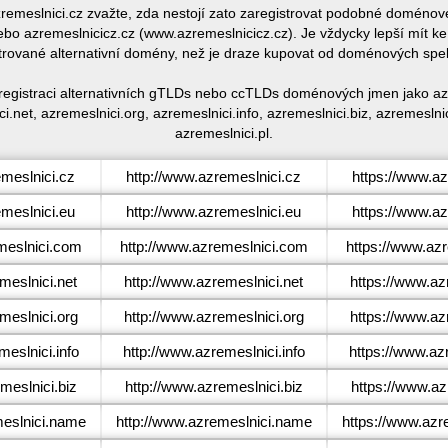
azremeslnici.cz zvažte, zda nestojí zato zaregistrovat podobné doméno
bo azremeslnicicz.cz (www.azremeslnicicz.cz). Je vždycky lepší mít k
trované alternativní domény, než je draze kupovat od doménových spe
 registraci alternativních gTLDs nebo ccTLDs doménových jmen jako azr
i.net, azremeslnici.org, azremeslnici.info, azremeslnici.biz, azremesln
azremeslnici.pl.
meslnici.cz
http://www.azremeslnici.cz
https://www.az
meslnici.eu
http://www.azremeslnici.eu
https://www.az
eslnici.com
http://www.azremeslnici.com
https://www.az
eslnici.net
http://www.azremeslnici.net
https://www.az
eslnici.org
http://www.azremeslnici.org
https://www.az
eslnici.info
http://www.azremeslnici.info
https://www.azr
eslnici.biz
http://www.azremeslnici.biz
https://www.az
eslnici.name
http://www.azremeslnici.name
https://www.azr