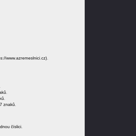
s://www.azremeslnici.cz).
.
aků.
ků.
7 znaků.
ou číslici.