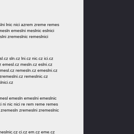
slni lnic nici azrem zreme remes
mesln emeslni meslnic eslnici
lni zremeslnic remeslnici
cz sln.cz lni.cz nic.cz ici.cz
z emesl.cz mesln.cz eslni.cz
remesl.cz remesln.cz emeslni.cz
zremeslni.cz remeslnic.cz
nici.cz
mesl emesln emeslni emeslnic
ici ni nic nici re rem reme remes
l zremesln zremeslni zremeslnic
eslnic.cz ci.cz em.cz eme.cz