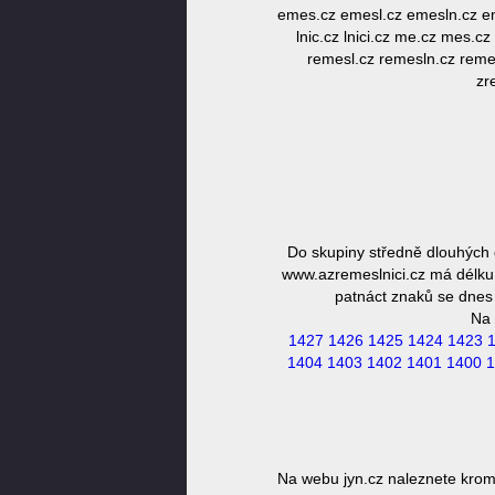
emes.cz emesl.cz emesln.cz emesl
lnic.cz lnici.cz me.cz mes.cz
remesl.cz remesln.cz remesl
zr
Do skupiny středně dlouhých 
www.azremeslnici.cz má délku 
patnáct znaků se dnes 
Na 
1427
1426
1425
1424
1423
1404
1403
1402
1401
1400
1
Na webu jyn.cz naleznete krom