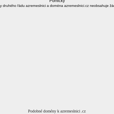
Pomlčky
 druhého řádu azremeslnici a doména azremeslnici.cz neobsahuje ž
Podobné domény k azremeslnici .cz