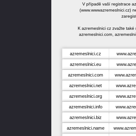
V případě vaší registrace 
(www.wwwazremeslnici.cz) ne
zaregis
K azremeslnici cz zvažte také
azremeslnici.com, azremeslnic
azremeslnici.cz
www.azre
azremeslnici.eu
www.azre
azremeslnici.com
www.azrem
azremeslnici.net
www.azrem
azremeslnici.org
www.azrem
azremeslnici.info
www.azrem
azremeslnici.biz
www.azrem
azremeslnici.name
www.azrem