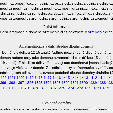
ni.cz emeslnic.cz emeslnici.cz es.cz esl.cz esln.cz eslni.cz eslnic.cz esl
 mesl.cz mesln.cz meslni.cz meslnic.cz meslnici.cz ni.cz nic.cz nici.cz
ni.cz remeslnic.cz remeslnici.cz sl.cz sln.cz slni.cz slnic.cz slnici.cz z
emes.cz zremesl.cz zremesln.cz zremeslni.cz zremeslnic.cz zremeslnici
Další informace
Další informace o doméně azremeslnici.cz naleznete v
azremeslnici.cz
Azremeslnici.cz a další středně dlouhé domény
Domény s délkou 12-15 znaků řadíme mezi středně dlouhé domény.
domén řadíme tedy také doménu azremeslnici.cz s délkou 15 znaků (a
19 znaků). Z hlediska délky představují tato doménová jména klasický 
pohybuje většina cz domén. Z hlediska délky se "nemusíte stydět" vla
následujících odkazech naleznete podobně dlouhé domény druhého ř
1422
1421
1420
1419
1418
1417
1416
1415
1414
1413
1412
1411
141
399
1398
1397
1396
1395
1394
1393
1392
1391
1390
1389
1388
138
1381
1380
1379
1378
1377
1376
1375
1374
1373
1372
1371
1370
Uvolněné domény
ě informací o azremeslnici.cz seznam dalších zajímavých uvolněných 