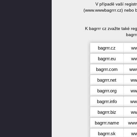
V případě vaší regis
(www.wwwbagrrr.cz) nebo ba
K bagrrr cz zvažte také re
bagrrr
bagrrr.cz
ww
bagrrr.eu
ww
bagrrr.com
www
bagrrr.net
www
bagrrr.org
www
bagrrr.info
www
bagrrr.biz
ww
bagrrr.name
www
bagrrr.sk
ww