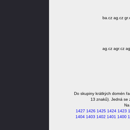
ba.cz ag.cz gr.c
ag.cz agr.cz agr
Do skupiny krátkých domén řa
13 znaků). Jedná se z
Na
1427
1426
1425
1424
1423
1404
1403
1402
1401
1400
1