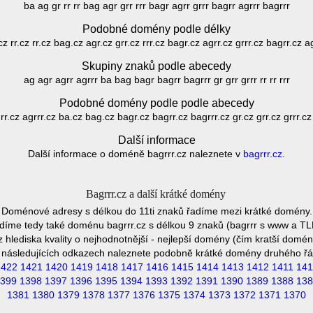
ba ag gr rr rr bag agr grr rrr bagr agrr grrr bagrr agrrr bagrrr
Podobné domény podle délky
z rr.cz rr.cz bag.cz agr.cz grr.cz rrr.cz bagr.cz agrr.cz grrr.cz bagrr.cz a
Skupiny znaků podle abecedy
ag agr agrr agrrr ba bag bagr bagrr bagrrr gr grr grrr rr rr rrr
Podobné domény podle podle abecedy
r.cz agrrr.cz ba.cz bag.cz bagr.cz bagrr.cz bagrrr.cz gr.cz grr.cz grrr.cz r
Další informace
Další informace o doméně bagrrr.cz naleznete v
bagrrr.cz
.
Bagrrr.cz a další krátké domény
Doménové adresy s délkou do 11ti znaků řadíme mezi krátké domény.
díme tedy také doménu bagrrr.cz s délkou 9 znaků (bagrrr s www a TLD
 hlediska kvality o nejhodnotnější - nejlepší domény (čím kratší domén
 následujících odkazech naleznete podobně krátké domény druhého řá
1422
1421
1420
1419
1418
1417
1416
1415
1414
1413
1412
1411
141
399
1398
1397
1396
1395
1394
1393
1392
1391
1390
1389
1388
138
1381
1380
1379
1378
1377
1376
1375
1374
1373
1372
1371
1370