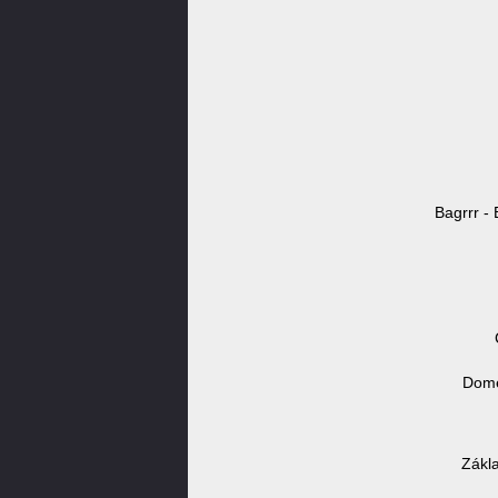
Bagrrr - 
Domé
Zákl