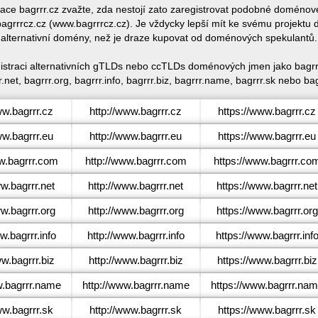
trace bagrrr.cz zvažte, zda nestojí zato zaregistrovat podobné doméno
grrrcz.cz (www.bagrrrcz.cz). Je vždycky lepší mít ke svému projektu
alternativní domény, než je draze kupovat od doménových spekulantů.
gistraci alternativních gTLDs nebo ccTLDs doménových jmen jako bagrrr
.net, bagrrr.org, bagrrr.info, bagrrr.biz, bagrrr.name, bagrrr.sk nebo bag
w.bagrrr.cz
http://www.bagrrr.cz
https://www.bagrrr.cz
w.bagrrr.eu
http://www.bagrrr.eu
https://www.bagrrr.eu
.bagrrr.com
http://www.bagrrr.com
https://www.bagrrr.co
.bagrrr.net
http://www.bagrrr.net
https://www.bagrrr.net
.bagrrr.org
http://www.bagrrr.org
https://www.bagrrr.org
.bagrrr.info
http://www.bagrrr.info
https://www.bagrrr.inf
w.bagrrr.biz
http://www.bagrrr.biz
https://www.bagrrr.biz
.bagrrr.name
http://www.bagrrr.name
https://www.bagrrr.na
w.bagrrr.sk
http://www.bagrrr.sk
https://www.bagrrr.sk