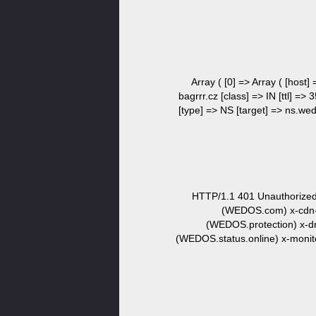
Array ( [0] => Array ( [host]
bagrrr.cz [class] => IN [ttl] =>
[type] => NS [target] => ns.wedo
HTTP/1.1 401 Unauthorized 
(WEDOS.com) x-cdn-
(WEDOS.protection) x-d
(WEDOS.status.online) x-monito