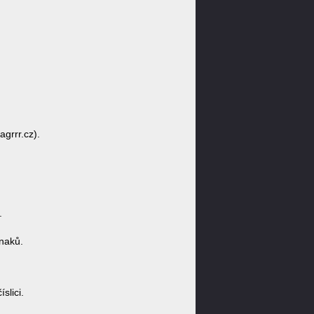
agrrr.cz).
.
naků.
lici.