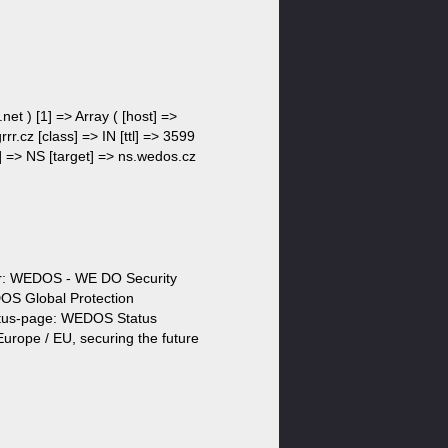
net ) [1] => Array ( [host] =>
rr.cz [class] => IN [ttl] => 3599
pe] => NS [target] => ns.wedos.cz
der: WEDOS - WE DO Security
S Global Protection
atus-page: WEDOS Status
urope / EU, securing the future