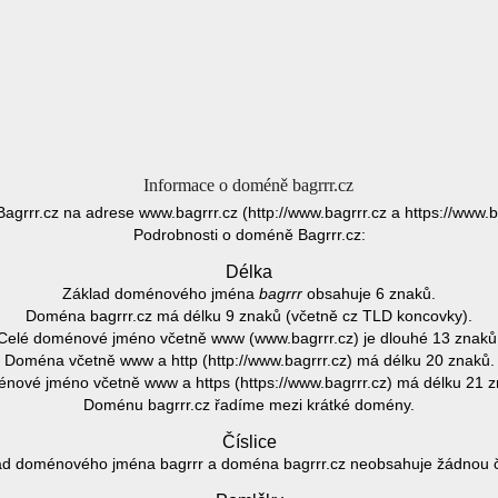
Informace o doméně bagrrr.cz
Bagrrr.cz na adrese www.bagrrr.cz (http://www.bagrrr.cz a https://www.b
Podrobnosti o doméně Bagrrr.cz:
Délka
Základ doménového jména
bagrrr
obsahuje 6 znaků.
Doména bagrrr.cz má délku 9 znaků (včetně cz TLD koncovky).
Celé doménové jméno včetně www (www.bagrrr.cz) je dlouhé 13 znaků
Doména včetně www a http (http://www.bagrrr.cz) má délku 20 znaků.
nové jméno včetně www a https (https://www.bagrrr.cz) má délku 21 z
Doménu bagrrr.cz řadíme mezi krátké domény.
Číslice
ad doménového jména bagrrr a doména bagrrr.cz neobsahuje žádnou čís