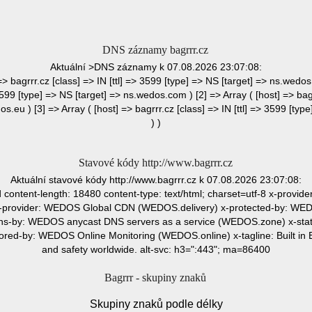
DNS záznamy bagrrr.cz
Aktuální >DNS záznamy k 07.08.2026 23:07:08:
 => bagrrr.cz [class] => IN [ttl] => 3599 [type] => NS [target] => ns.wedos.
 3599 [type] => NS [target] => ns.wedos.com ) [2] => Array ( [host] => bagr
s.eu ) [3] => Array ( [host] => bagrrr.cz [class] => IN [ttl] => 3599 [ty
) )
Stavové kódy http://www.bagrrr.cz
Aktuální stavové kódy http://www.bagrrr.cz k 07.08.2026 23:07:08:
content-length: 18480 content-type: text/html; charset=utf-8 x-provi
provider: WEDOS Global CDN (WEDOS.delivery) x-protected-by: WEDO
ns-by: WEDOS anycast DNS servers as a service (WEDOS.zone) x-st
red-by: WEDOS Online Monitoring (WEDOS.online) x-tagline: Built in E
and safety worldwide. alt-svc: h3=":443"; ma=86400
Bagrrr - skupiny znaků
Skupiny znaků podle délky