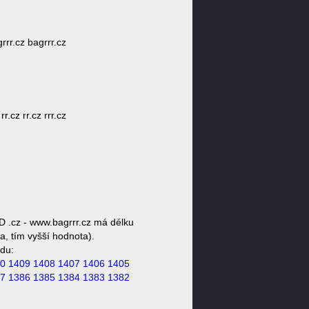
grrr.cz bagrrr.cz
r.cz rr.cz rrr.cz
 .cz - www.bagrrr.cz má délku
a, tím vyšší hodnota).
du:
0
1409
1408
1407
1406
1405
7
1386
1385
1384
1383
1382