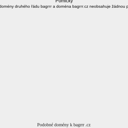
Pomlčky
domény druhého řádu bagrrr a doména bagrrr.cz neobsahuje žádnou 
Podobné domény k bagrrr .cz