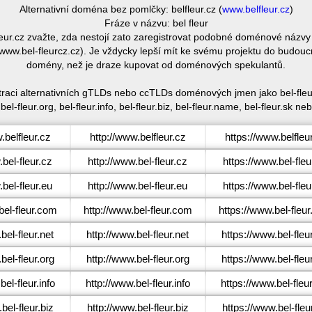
Alternativní doména bez pomlčky: belfleur.cz (
www.belfleur.cz
)
Fráze v názvu: bel fleur
fleur.cz zvažte, zda nestojí zato zaregistrovat podobné doménové náz
 (www.bel-fleurcz.cz). Je vždycky lepší mít ke svému projektu do budouc
domény, než je draze kupovat od doménových spekulantů.
straci alternativních gTLDs nebo ccTLDs doménových jmen jako bel-fleur.
 bel-fleur.org, bel-fleur.info, bel-fleur.biz, bel-fleur.name, bel-fleur.sk neb
belfleur.cz
http://www.belfleur.cz
https://www.belfleu
bel-fleur.cz
http://www.bel-fleur.cz
https://www.bel-fleu
bel-fleur.eu
http://www.bel-fleur.eu
https://www.bel-fleu
el-fleur.com
http://www.bel-fleur.com
https://www.bel-fleu
el-fleur.net
http://www.bel-fleur.net
https://www.bel-fleu
el-fleur.org
http://www.bel-fleur.org
https://www.bel-fleu
el-fleur.info
http://www.bel-fleur.info
https://www.bel-fleur
el-fleur.biz
http://www.bel-fleur.biz
https://www.bel-fleur