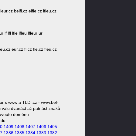
leur.cz belfl.cz elfle.cz lfleu.cz
lf lfl lfle lfleu lfleur ur
 eu.cz eur.cz fl.cz fle.cz fleu.cz
eur s www a TLD .cz - www.bel-
ervalu dvanáct až patnáct znaků
akovouto doménu.
ádu:
0
1409
1408
1407
1406
1405
7
1386
1385
1384
1383
1382