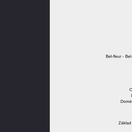
Bel-fleur - Be
C
Domén
Základ 