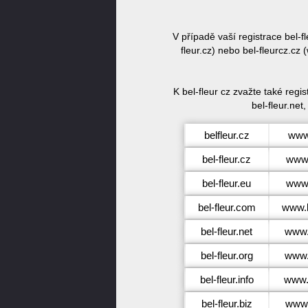
V případě vaší registrace bel-
fleur.cz) nebo bel-fleurcz.cz
K bel-fleur cz zvažte také regi
bel-fleur.net,
belfleur.cz
www.
bel-fleur.cz
www.
bel-fleur.eu
www.
bel-fleur.com
www.b
bel-fleur.net
www.b
bel-fleur.org
www.b
bel-fleur.info
www.b
bel-fleur.biz
www.b