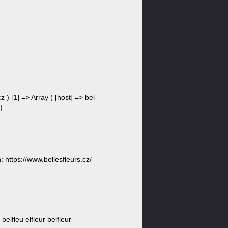
z ) [1] => Array ( [host] => bel-
)
ttps://www.bellesfleurs.cz/
ur belfleu elfleur belfleur