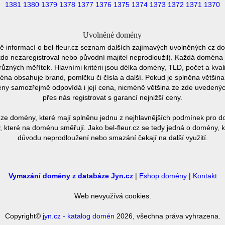
1381
1380
1379
1378
1377
1376
1375
1374
1373
1372
1371
1370
Uvolněné domény
 informací o bel-fleur.cz seznam dalších zajímavých uvolněných cz d
ěkdo nezaregistroval nebo původní majitel neprodloužil). Každá doména 
různých měřítek. Hlavními kritérii jsou délka domény, TLD, počet a kvali
éna obsahuje brand, pomlčku či čísla a další. Pokud je splněna většin
ny samozřejmě odpovídá i její cena, nicméně většina ze zde uvedených 
přes nás registrovat s garancí nejnižší ceny.
ze domény, které mají splněnu jednu z nejhlavnějších podmínek pro do
 které na doménu směřují. Jako bel-fleur.cz se tedy jedná o domény, kte
důvodu neprodloužení nebo smazání čekají na další využití.
Vymazání domény z databáze Jyn.cz
|
Eshop domény
|
Kontakt
Web nevyužívá cookies.
Copyright©
jyn.cz - katalog domén
2026, všechna práva vyhrazena.