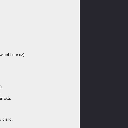
.bel-fleur.cz).
ů.
.
znaků.
číslici.