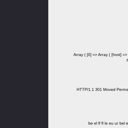
Array ( [0] => Array ( [host] =>
HTTP/1.1 301 Moved Permane
be el lf fl le eu ur bel e