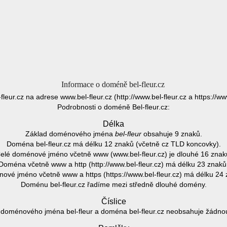
Informace o doméně bel-fleur.cz
l-fleur.cz na adrese www.bel-fleur.cz (http://www.bel-fleur.cz a https://www
Podrobnosti o doméně Bel-fleur.cz:
Délka
Základ doménového jména
bel-fleur
obsahuje 9 znaků.
Doména bel-fleur.cz má délku 12 znaků (včetně cz TLD koncovky).
elé doménové jméno včetně www (www.bel-fleur.cz) je dlouhé 16 znak
Doména včetně www a http (http://www.bel-fleur.cz) má délku 23 znaků
ové jméno včetně www a https (https://www.bel-fleur.cz) má délku 24 
Doménu bel-fleur.cz řadíme mezi středně dlouhé domény.
Číslice
doménového jména bel-fleur a doména bel-fleur.cz neobsahuje žádnou 