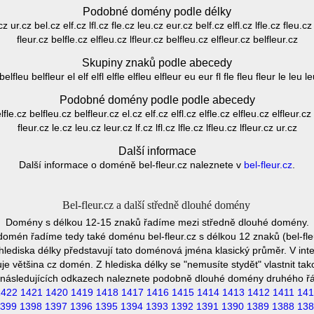
Podobné domény podle délky
cz ur.cz bel.cz elf.cz lfl.cz fle.cz leu.cz eur.cz belf.cz elfl.cz lfle.cz fleu.cz 
fleur.cz belfle.cz elfleu.cz lfleur.cz belfleu.cz elfleur.cz belfleur.cz
Skupiny znaků podle abecedy
elfleu belfleur el elf elfl elfle elfleu elfleur eu eur fl fle fleu fleur le leu leur 
Podobné domény podle podle abecedy
fle.cz belfleu.cz belfleur.cz el.cz elf.cz elfl.cz elfle.cz elfleu.cz elfleur.cz
fleur.cz le.cz leu.cz leur.cz lf.cz lfl.cz lfle.cz lfleu.cz lfleur.cz ur.cz
Další informace
Další informace o doméně bel-fleur.cz naleznete v
bel-fleur.cz
.
Bel-fleur.cz a další středně dlouhé domény
Domény s délkou 12-15 znaků řadíme mezi středně dlouhé domény.
omén řadíme tedy také doménu bel-fleur.cz s délkou 12 znaků (bel-fl
 hlediska délky představují tato doménová jména klasický průměr. V int
e většina cz domén. Z hlediska délky se "nemusíte stydět" vlastnit t
následujících odkazech naleznete podobně dlouhé domény druhého ř
1422
1421
1420
1419
1418
1417
1416
1415
1414
1413
1412
1411
141
399
1398
1397
1396
1395
1394
1393
1392
1391
1390
1389
1388
138