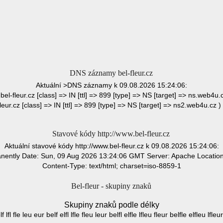
DNS záznamy bel-fleur.cz
Aktuální >DNS záznamy k 09.08.2026 15:24:06:
 bel-fleur.cz [class] => IN [ttl] => 899 [type] => NS [target] => ns.web4u.c
fleur.cz [class] => IN [ttl] => 899 [type] => NS [target] => ns2.web4u.cz ) 
Stavové kódy http://www.bel-fleur.cz
Aktuální stavové kódy http://www.bel-fleur.cz k 09.08.2026 15:24:06:
ntly Date: Sun, 09 Aug 2026 13:24:06 GMT Server: Apache Location: h
Content-Type: text/html; charset=iso-8859-1
Bel-fleur - skupiny znaků
Skupiny znaků podle délky
lf lfl fle leu eur belf elfl lfle fleu leur belfl elfle lfleu fleur belfle elfleu lfle