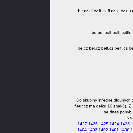
be.cz el.cz lf.cz fl.cz le.cz eu.
be bel belf belfl belfle b
be.cz bel.cz belf.cz belfl.cz bel
Do skupiny středně dlouhých d
fleur.cz má délku 16 znaků). Z
se dnes pohybuj
Na 
1427
1426
1425
1424
1423
1404
1403
1402
1401
1400
1