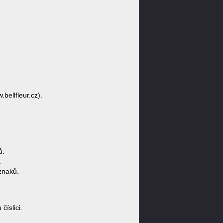
.bellfleur.cz).
ů.
.
znaků.
íslici.