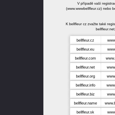
V případě vaší registr
(www.wwwbellfleur.cz) nebo be
K bellfleur cz zvažte také reg
bellfleur.net
bellfleur.cz
www.
bellfleur.eu
www.
bellfleur.com
www.b
bellfleur.net
www.
bellfleur.org
www.b
bellfleur.info
www.b
bellfleur.biz
www.
bellfleur.name
www.b
bellfleur.sk
www.