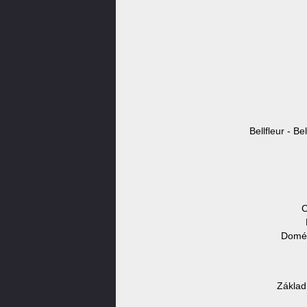
Bellfleur - Be
C
Domén
Základ