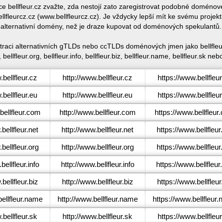
ace bellfleur.cz zvažte, zda nestojí zato zaregistrovat podobné doménov
llfleurcz.cz (www.bellfleurcz.cz). Je vždycky lepší mít ke svému proje
alternativní domény, než je draze kupovat od doménových spekulantů.
istraci alternativních gTLDs nebo ccTLDs doménových jmen jako bellfleur.c
, bellfleur.org, bellfleur.info, bellfleur.biz, bellfleur.name, bellfleur.sk nebo
bellfleur.cz
http://www.bellfleur.cz
https://www.bellfleu
bellfleur.eu
http://www.bellfleur.eu
https://www.bellfleu
ellfleur.com
http://www.bellfleur.com
https://www.bellfleur
bellfleur.net
http://www.bellfleur.net
https://www.bellfleur
ellfleur.org
http://www.bellfleur.org
https://www.bellfleur
ellfleur.info
http://www.bellfleur.info
https://www.bellfleur.
bellfleur.biz
http://www.bellfleur.biz
https://www.bellfleur
ellfleur.name
http://www.bellfleur.name
https://www.bellfleur
bellfleur.sk
http://www.bellfleur.sk
https://www.bellfleu