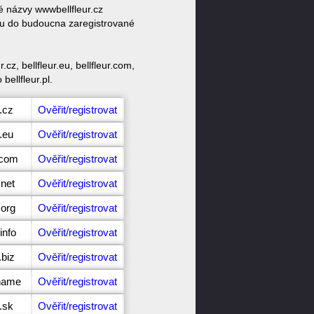
é názvy wwwbellfleur.cz
ktu do budoucna zaregistrované
z, bellfleur.eu, bellfleur.com,
 bellfleur.pl.
r.cz
Ověřit/registrovat
r.eu
Ověřit/registrovat
.com
Ověřit/registrovat
.net
Ověřit/registrovat
.org
Ověřit/registrovat
info
Ověřit/registrovat
.biz
Ověřit/registrovat
.name
Ověřit/registrovat
r.sk
Ověřit/registrovat