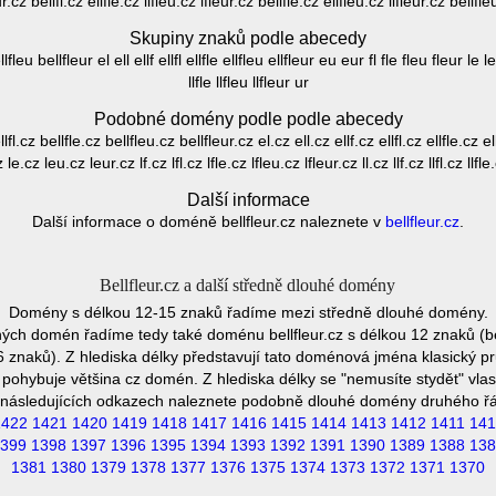
eur.cz bellfl.cz ellfle.cz llfleu.cz lfleur.cz bellfle.cz ellfleu.cz llfleur.cz bellfl
Skupiny znaků podle abecedy
leu bellfleur el ell ellf ellfl ellfle ellfleu ellfleur eu eur fl fle fleu fleur le leu le
llfle llfleu llfleur ur
Podobné domény podle podle abecedy
fl.cz bellfle.cz bellfleu.cz bellfleur.cz el.cz ell.cz ellf.cz ellfl.cz ellfle.cz 
 le.cz leu.cz leur.cz lf.cz lfl.cz lfle.cz lfleu.cz lfleur.cz ll.cz llf.cz llfl.cz llfle
Další informace
Další informace o doméně bellfleur.cz naleznete v
bellfleur.cz
.
Bellfleur.cz a další středně dlouhé domény
Domény s délkou 12-15 znaků řadíme mezi středně dlouhé domény.
ých domén řadíme tedy také doménu bellfleur.cz s délkou 12 znaků (be
6 znaků). Z hlediska délky představují tato doménová jména klasický pr
pohybuje většina cz domén. Z hlediska délky se "nemusíte stydět" vla
následujících odkazech naleznete podobně dlouhé domény druhého ř
1422
1421
1420
1419
1418
1417
1416
1415
1414
1413
1412
1411
141
399
1398
1397
1396
1395
1394
1393
1392
1391
1390
1389
1388
138
1381
1380
1379
1378
1377
1376
1375
1374
1373
1372
1371
1370