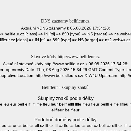
DNS záznamy bellfleur.cz
Aktuální >DNS záznamy k 06.08.2026 17:34:28:
 => bellfleur.cz [class] => IN [ttl] => 899 [type] => NS [target] => ns.web4u
llfleur.cz [class] => IN [ttl] => 899 [type] => NS [target] => ns2.web4u.cz 
Stavové kódy http://www.bellfleur.cz
Aktuální stavové kódy http://www.bellfleur.cz k 06.08.2026 17:34:28:
r: openresty Date: Thu, 06 Aug 2026 15:34:29 GMT Content-Type: text
eep-alive Location: http://www.bellesfleurs.cz/ X-W4U-Upstream: http:
Bellfleur - skupiny znaků
Skupiny znaků podle délky
fle leu eur bell ellf llfl lfle fleu leur bellf ellfl llfle lfleu fleur bellfl ellfle llfle
ellfleur bellfleur
Podobné domény podle délky
z eu.cz ur.cz bel.cz ell.cz llf.cz lfl.cz fle.cz leu.cz eur.cz bell.cz ellf.cz llfl.