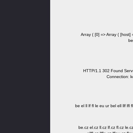
Array ( [0] => Array ( [host]
be
HTTP/1.1 302 Found Serve
Connection: k
be el ll lf fl le eu ur bel ell llf lfl 
be.cz el.cz ll.cz lf.cz fl.cz le.c