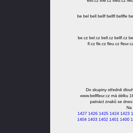
ellfl.cz llfle.cz lfleu.cz fl
be bel bell bellf bellfl bellfle bellf
be.cz bel.cz bell.cz bellf.cz bell
fl.cz fle.cz fleu.cz fleur.cz
Do skupiny středně dlouh
www.bellfleur.cz má délku 1
patnáct znaků se dnes 
Na 
1427
1426
1425
1424
1423
1404
1403
1402
1401
1400
1