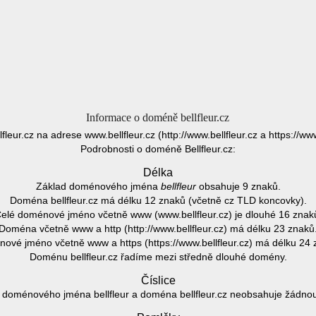
Informace o doméně bellfleur.cz
llfleur.cz na adrese www.bellfleur.cz (http://www.bellfleur.cz a https://www
Podrobnosti o doméně Bellfleur.cz:
Délka
Základ doménového jména
bellfleur
obsahuje 9 znaků.
Doména bellfleur.cz má délku 12 znaků (včetně cz TLD koncovky).
elé doménové jméno včetně www (www.bellfleur.cz) je dlouhé 16 znak
Doména včetně www a http (http://www.bellfleur.cz) má délku 23 znaků
ové jméno včetně www a https (https://www.bellfleur.cz) má délku 24 
Doménu bellfleur.cz řadíme mezi středně dlouhé domény.
Číslice
 doménového jména bellfleur a doména bellfleur.cz neobsahuje žádnou č