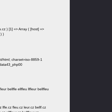
.cz ) [1] => Array ( [host] =>
) )
/html; charset=iso-8859-1
//data43_php00
u lfleur bellfle ellfleu llfleur bellfleu
cz lfle.cz fleu.cz leur.cz bellf.cz