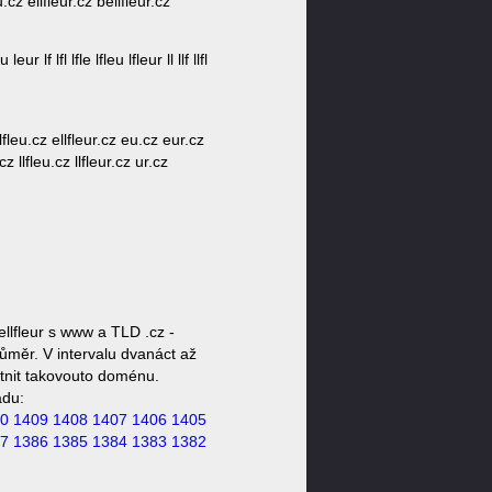
eu.cz ellfleur.cz bellfleur.cz
ur lf lfl lfle lfleu lfleur ll llf llfl
ellfleu.cz ellfleur.cz eu.cz eur.cz
.cz llfleu.cz llfleur.cz ur.cz
llfleur s www a TLD .cz -
ůměr. V intervalu dvanáct až
stnit takovouto doménu.
ádu:
0
1409
1408
1407
1406
1405
7
1386
1385
1384
1383
1382