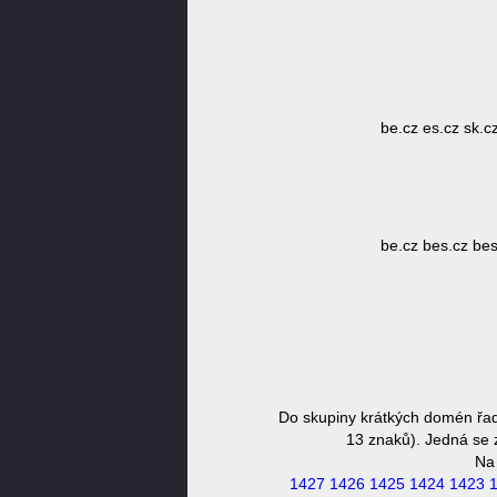
be.cz es.cz sk.cz
be.cz bes.cz besk
Do skupiny krátkých domén řad
13 znaků). Jedná se z
Na
1427
1426
1425
1424
1423