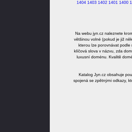
1404
1403
1402
1401
1400
1
Na webu jyn.cz naleznete kro
většinou volné (pokud je již n
kterou lze porovnávat podle 
klíčová slova v názvu, zda dom
luxusní doménu. Kvalitě domé
Katalog Jyn.cz obsahuje pou
spojená se zpětnými odkazy, kt