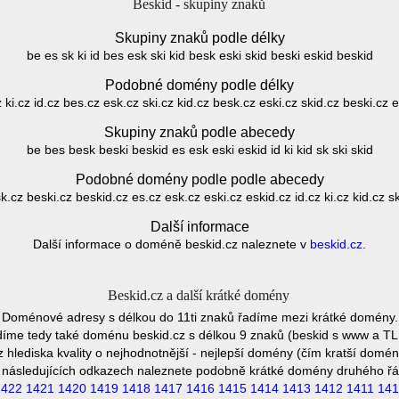
Beskid - skupiny znaků
Skupiny znaků podle délky
be es sk ki id bes esk ski kid besk eski skid beski eskid beskid
Podobné domény podle délky
 ki.cz id.cz bes.cz esk.cz ski.cz kid.cz besk.cz eski.cz skid.cz beski.cz 
Skupiny znaků podle abecedy
be bes besk beski beskid es esk eski eskid id ki kid sk ski skid
Podobné domény podle podle abecedy
.cz beski.cz beskid.cz es.cz esk.cz eski.cz eskid.cz id.cz ki.cz kid.cz sk
Další informace
Další informace o doméně beskid.cz naleznete v
beskid.cz
.
Beskid.cz a další krátké domény
Doménové adresy s délkou do 11ti znaků řadíme mezi krátké domény.
íme tedy také doménu beskid.cz s délkou 9 znaků (beskid s www a TL
 hlediska kvality o nejhodnotnější - nejlepší domény (čím kratší domén
 následujících odkazech naleznete podobně krátké domény druhého řá
1422
1421
1420
1419
1418
1417
1416
1415
1414
1413
1412
1411
141