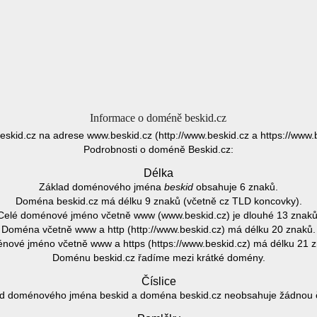
Informace o doméně beskid.cz
eskid.cz na adrese www.beskid.cz (http://www.beskid.cz a https://www.b
Podrobnosti o doméně Beskid.cz:
Délka
Základ doménového jména
beskid
obsahuje 6 znaků.
Doména beskid.cz má délku 9 znaků (včetně cz TLD koncovky).
Celé doménové jméno včetně www (www.beskid.cz) je dlouhé 13 znaků
Doména včetně www a http (http://www.beskid.cz) má délku 20 znaků.
ové jméno včetně www a https (https://www.beskid.cz) má délku 21 
Doménu beskid.cz řadíme mezi krátké domény.
Číslice
d doménového jména beskid a doména beskid.cz neobsahuje žádnou čí