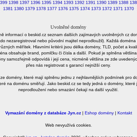
399
1398
1397
1396
1395
1394
1393
1392
1391
1390
1389
1388
138
1381
1380
1379
1378
1377
1376
1375
1374
1373
1372
1371
1370
Uvolněné domény
mě informací o beskid.cz seznam dalších zajímavých uvolněných cz dom
ěkdo nezaregistroval nebo původní majitel neprodloužil). Každá doména 
různých měřítek. Hlavními kritérii jsou délka domény, TLD, počet a kvali
éna obsahuje brand, pomlčku či čísla a další. Pokud je splněna většin
ny samozřejmě odpovídá i její cena, nicméně většina ze zde uvedených 
přes nás registrovat s garancí nejnižší ceny.
ze domény, které mají splněnu jednu z nejhlavnějších podmínek pro do
eré na doménu směřují. Jako beskid.cz se tedy jedná o domény, které j
neprodloužení nebo smazání čekají na další využití.
Vymazání domény z databáze Jyn.cz
|
Eshop domény
|
Kontakt
Web nevyužívá cookies.