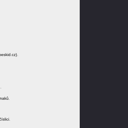
eskid.cz).
.
znaků.
slici.