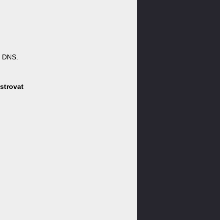
y DNS.
strovat