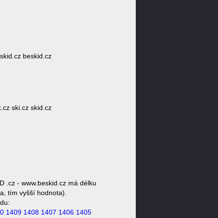
eskid.cz beskid.cz
.cz ski.cz skid.cz
D .cz - www.beskid.cz má délku
a, tím vyšší hodnota).
du:
0
1409
1408
1407
1406
1405