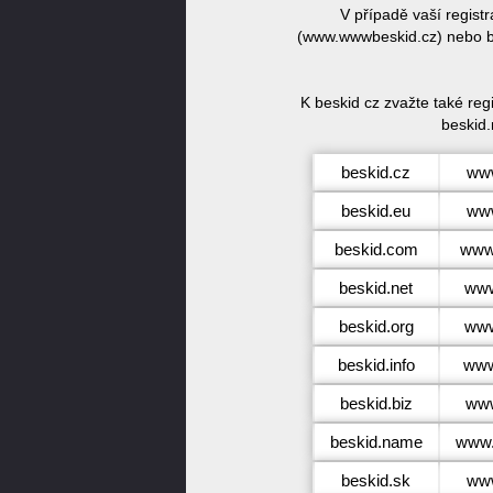
V případě vaší regist
(www.wwwbeskid.cz) nebo be
K beskid cz zvažte také re
beskid.
beskid.cz
www
beskid.eu
www
beskid.com
www
beskid.net
www
beskid.org
www
beskid.info
www
beskid.biz
www
beskid.name
www.
beskid.sk
www