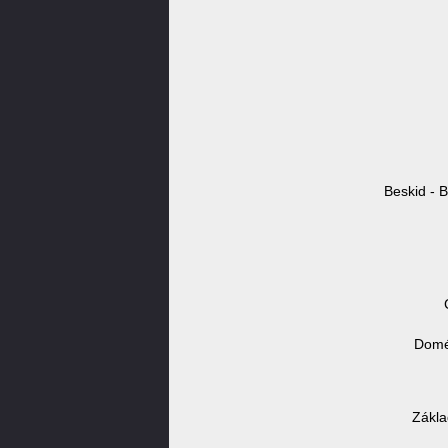
Beskid - B
Domén
Zákla