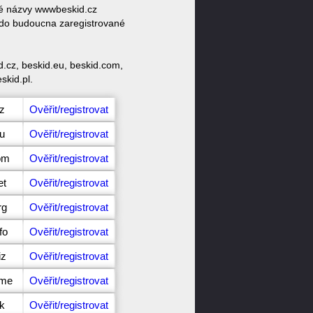
ové názvy wwwbeskid.cz
 do budoucna zaregistrované
.cz, beskid.eu, beskid.com,
skid.pl.
cz
Ověřit/registrovat
eu
Ověřit/registrovat
om
Ověřit/registrovat
et
Ověřit/registrovat
rg
Ověřit/registrovat
fo
Ověřit/registrovat
iz
Ověřit/registrovat
ame
Ověřit/registrovat
sk
Ověřit/registrovat