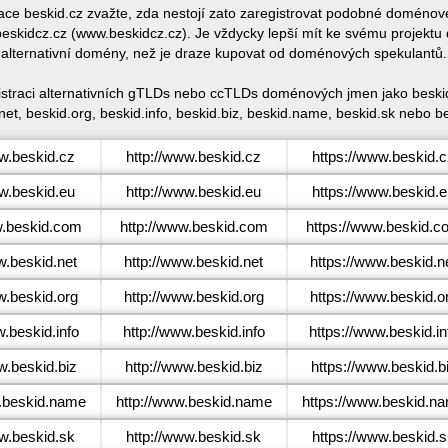
race beskid.cz zvažte, zda nestojí zato zaregistrovat podobné domén
skidcz.cz (www.beskidcz.cz). Je vždycky lepší mít ke svému projektu
alternativní domény, než je draze kupovat od doménových spekulantů.
gistraci alternativních gTLDs nebo ccTLDs doménových jmen jako beskid
net, beskid.org, beskid.info, beskid.biz, beskid.name, beskid.sk nebo be
.beskid.cz
http://www.beskid.cz
https://www.beskid.
.beskid.eu
http://www.beskid.eu
https://www.beskid.
.beskid.com
http://www.beskid.com
https://www.beskid.c
.beskid.net
http://www.beskid.net
https://www.beskid.n
.beskid.org
http://www.beskid.org
https://www.beskid.o
.beskid.info
http://www.beskid.info
https://www.beskid.in
.beskid.biz
http://www.beskid.biz
https://www.beskid.b
beskid.name
http://www.beskid.name
https://www.beskid.n
.beskid.sk
http://www.beskid.sk
https://www.beskid.