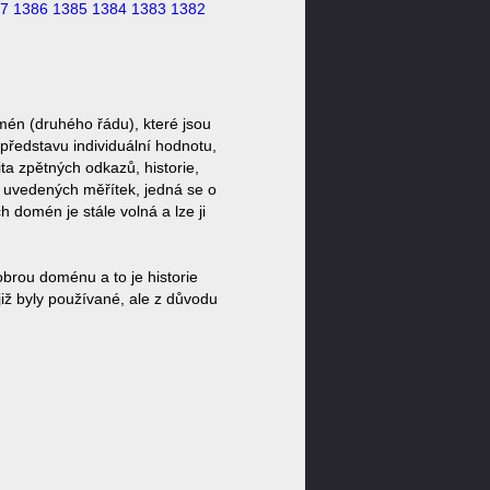
7
1386
1385
1384
1383
1382
én (druhého řádu), které jsou
představu individuální hodnotu,
ta zpětných odkazů, historie,
a uvedených měřítek, jedná se o
domén je stále volná a lze ji
brou doménu a to je historie
iž byly používané, ale z důvodu