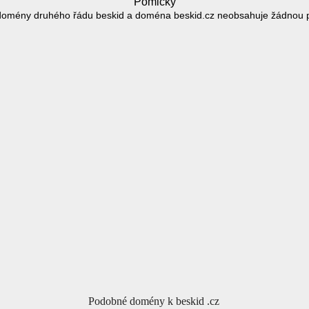
Pomlčky
domény druhého řádu beskid a doména beskid.cz neobsahuje žádnou 
Podobné domény k beskid .cz