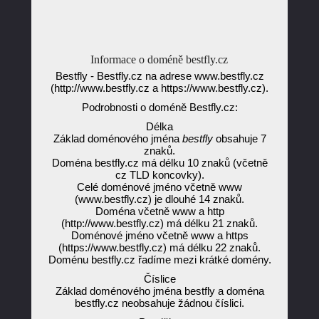
Informace o doméně bestfly.cz
Bestfly - Bestfly.cz na adrese www.bestfly.cz
(http://www.bestfly.cz a https://www.bestfly.cz).
Podrobnosti o doméně Bestfly.cz:
Délka
Základ doménového jména
bestfly
obsahuje 7
znaků.
Doména bestfly.cz má délku 10 znaků (včetně
cz TLD koncovky).
Celé doménové jméno včetně www
(www.bestfly.cz) je dlouhé 14 znaků.
Doména včetně www a http
(http://www.bestfly.cz) má délku 21 znaků.
Doménové jméno včetně www a https
(https://www.bestfly.cz) má délku 22 znaků.
Doménu bestfly.cz řadíme mezi krátké domény.
Číslice
Základ doménového jména bestfly a doména
bestfly.cz neobsahuje žádnou číslici.