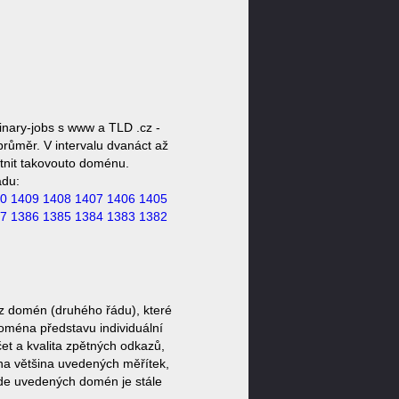
nary-jobs s www a TLD .cz -
průměr. V intervalu dvanáct až
stnit takovouto doménu.
ádu:
0
1409
1408
1407
1406
1405
7
1386
1385
1384
1383
1382
z domén (druhého řádu), které
doména představu individuální
et a kvalita zpětných odkazů,
ěna většina uvedených měřítek,
zde uvedených domén je stále