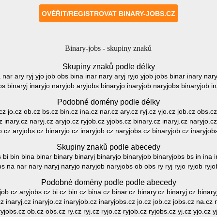
Binary-jobs - skupiny znaků
Skupiny znaků podle délky
a nar ary ryj yjo job obs bina inar nary aryj ryjo yjob jobs binar inary nary
bs binaryj inaryjo naryjob aryjobs binaryjo inaryjob naryjobs binaryjob i
Podobné domény podle délky
.cz jo.cz ob.cz bs.cz bin.cz ina.cz nar.cz ary.cz ryj.cz yjo.cz job.cz obs.c
z inary.cz naryj.cz aryjo.cz ryjob.cz yjobs.cz binary.cz inaryj.cz naryjo.c
b.cz aryjobs.cz binaryjo.cz inaryjob.cz naryjobs.cz binaryjob.cz inaryjob
Skupiny znaků podle abecedy
 bi bin bina binar binary binaryj binaryjo binaryjob binaryjobs bs in ina i
bs na nar nary naryj naryjo naryjob naryjobs ob obs ry ryj ryjo ryjob ryjo
Podobné domény podle podle abecedy
yjob.cz aryjobs.cz bi.cz bin.cz bina.cz binar.cz binary.cz binaryj.cz binar
cz inaryj.cz inaryjo.cz inaryjob.cz inaryjobs.cz jo.cz job.cz jobs.cz na.cz
yjobs.cz ob.cz obs.cz ry.cz ryj.cz ryjo.cz ryjob.cz ryjobs.cz yj.cz yjo.cz y