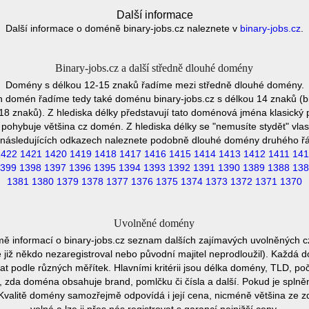
Další informace
Další informace o doméně binary-jobs.cz naleznete v
binary-jobs.cz
.
Binary-jobs.cz a další středně dlouhé domény
Domény s délkou 12-15 znaků řadíme mezi středně dlouhé domény.
h domén řadíme tedy také doménu binary-jobs.cz s délkou 14 znaků (bi
8 znaků). Z hlediska délky představují tato doménová jména klasický 
pohybuje většina cz domén. Z hlediska délky se "nemusíte stydět" vla
následujících odkazech naleznete podobně dlouhé domény druhého ř
1422
1421
1420
1419
1418
1417
1416
1415
1414
1413
1412
1411
141
399
1398
1397
1396
1395
1394
1393
1392
1391
1390
1389
1388
138
1381
1380
1379
1378
1377
1376
1375
1374
1373
1372
1371
1370
Uvolněné domény
mě informací o binary-jobs.cz seznam dalších zajímavých uvolněných c
e již někdo nezaregistroval nebo původní majitel neprodloužil). Každá 
at podle různých měřítek. Hlavními kritérii jsou délka domény, TLD, poč
vu, zda doména obsahuje brand, pomlčku či čísla a další. Pokud je spln
Kvalitě domény samozřejmě odpovídá i její cena, nicméně většina ze 