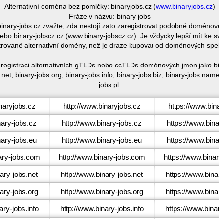
Alternativní doména bez pomlčky: binaryjobs.cz (
www.binaryjobs.cz
)
Fráze v názvu: binary jobs
 binary-jobs.cz zvažte, zda nestojí zato zaregistrovat podobné doméno
bo binary-jobscz.cz (www.binary-jobscz.cz). Je vždycky lepší mít ke
trované alternativní domény, než je draze kupovat od doménových spe
é registraci alternativních gTLDs nebo ccTLDs doménových jmen jako bin
net, binary-jobs.org, binary-jobs.info, binary-jobs.biz, binary-jobs.nam
jobs.pl.
naryjobs.cz
http://www.binaryjobs.cz
https://www.bin
ary-jobs.cz
http://www.binary-jobs.cz
https://www.bina
ary-jobs.eu
http://www.binary-jobs.eu
https://www.bina
ry-jobs.com
http://www.binary-jobs.com
https://www.bina
ary-jobs.net
http://www.binary-jobs.net
https://www.bina
ary-jobs.org
http://www.binary-jobs.org
https://www.bina
ry-jobs.info
http://www.binary-jobs.info
https://www.binar