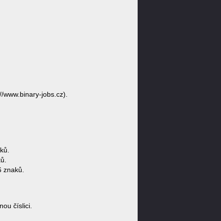
//www.binary-jobs.cz).
ků.
ů.
6 znaků.
u číslici.