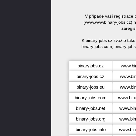
V případě vaší registrace
(www.wwwbinary-jobs.cz) ne
zaregis
K binary-jobs cz zvažte tak
binary-jobs.com, binary-jobs.
binaryjobs.cz
www.bi
binary-jobs.cz
www.bin
binary-jobs.eu
www.bin
binary-jobs.com
www.bina
binary-jobs.net
www.bin
binary-jobs.org
www.bin
binary-jobs.info
www.bina