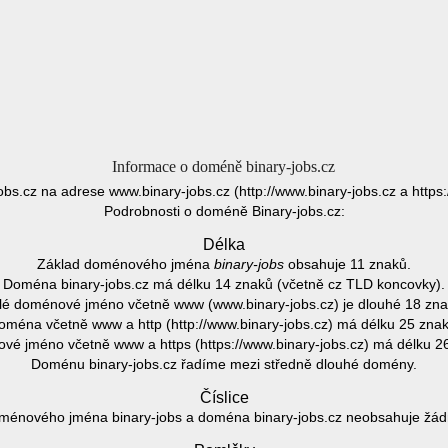
Informace o doméně binary-jobs.cz
jobs.cz na adrese www.binary-jobs.cz (http://www.binary-jobs.cz a https:
Podrobnosti o doméně Binary-jobs.cz:
Délka
Základ doménového jména
binary-jobs
obsahuje 11 znaků.
Doména binary-jobs.cz má délku 14 znaků (včetně cz TLD koncovky).
lé doménové jméno včetně www (www.binary-jobs.cz) je dlouhé 18 zna
oména včetně www a http (http://www.binary-jobs.cz) má délku 25 znak
é jméno včetně www a https (https://www.binary-jobs.cz) má délku 2
Doménu binary-jobs.cz řadíme mezi středně dlouhé domény.
Číslice
ménového jména binary-jobs a doména binary-jobs.cz neobsahuje žádno