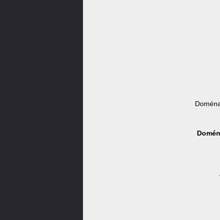
Doména 
Doména