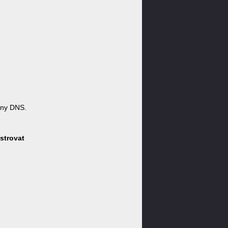
óny DNS.
strovat
: