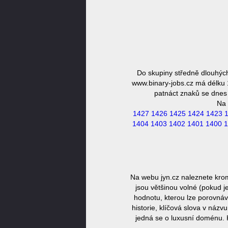
Do skupiny středně dlouhýc
www.binary-jobs.cz má délku 1
patnáct znaků se dnes 
Na 
1427
1426
1425
1424
1423
1404
1403
1402
1401
1400
1
Na webu jyn.cz naleznete kro
jsou většinou volné (pokud j
hodnotu, kterou lze porovnáv
historie, klíčová slova v náz
jedná se o luxusní doménu. 