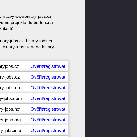
vé názvy wwwbinary-jobs.cz
 svému projektu do budoucna
kulantů.
ary-jobs.cz, binary-jobs.eu,
e, binary-jobs.sk nebo binary-
aryjobs.cz
Ověřit/registrovat
ry-jobs.cz
Ověřit/registrovat
ry-jobs.eu
Ověřit/registrovat
ry-jobs.com
Ověřit/registrovat
ry-jobs.net
Ověřit/registrovat
ry-jobs.org
Ověřit/registrovat
y-jobs.info
Ověřit/registrovat