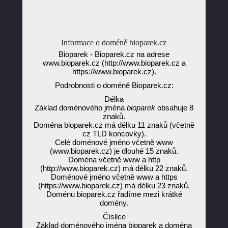
Informace o doméně bioparek.cz
Bioparek - Bioparek.cz na adrese
www.bioparek.cz (http://www.bioparek.cz a
https://www.bioparek.cz).
Podrobnosti o doméně Bioparek.cz:
Délka
Základ doménového jména
bioparek
obsahuje 8
znaků.
Doména bioparek.cz má délku 11 znaků (včetně
cz TLD koncovky).
Celé doménové jméno včetně www
(www.bioparek.cz) je dlouhé 15 znaků.
Doména včetně www a http
(http://www.bioparek.cz) má délku 22 znaků.
Doménové jméno včetně www a https
(https://www.bioparek.cz) má délku 23 znaků.
Doménu bioparek.cz řadíme mezi krátké
domény.
Číslice
Základ doménového jména bioparek a doména