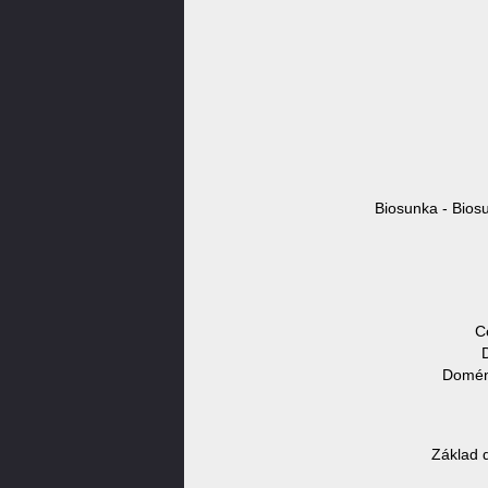
Biosunka - Bios
C
Doméno
Základ 