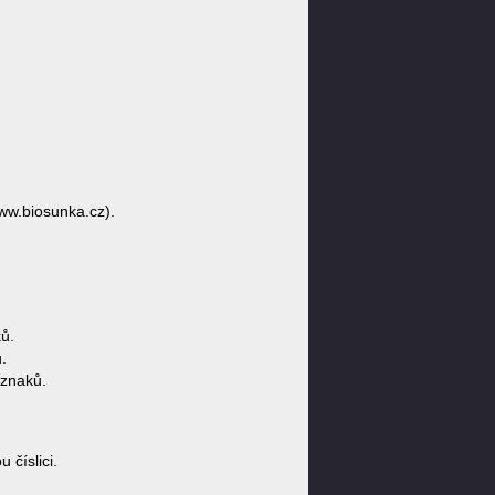
ww.biosunka.cz).
ů.
.
 znaků.
číslici.