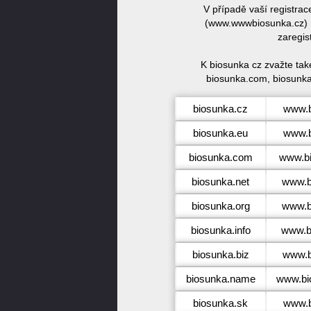
V případě vaší registra
(www.wwwbiosunka.cz) n
zaregis
K biosunka cz zvažte tak
biosunka.com, biosunka.
biosunka.cz
www.b
biosunka.eu
www.b
biosunka.com
www.b
biosunka.net
www.b
biosunka.org
www.b
biosunka.info
www.bi
biosunka.biz
www.b
biosunka.name
www.bi
biosunka.sk
www.b