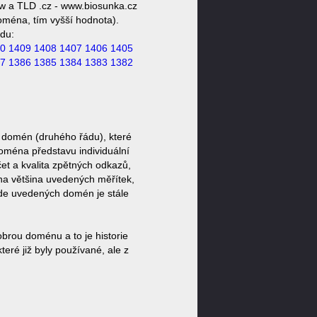
w a TLD .cz - www.biosunka.cz
doména, tím vyšší hodnota).
du:
0
1409
1408
1407
1406
1405
7
1386
1385
1384
1383
1382
 domén (druhého řádu), které
doména představu individuální
et a kvalita zpětných odkazů,
ěna většina uvedených měřítek,
zde uvedených domén je stále
brou doménu a to je historie
ré již byly používané, ale z