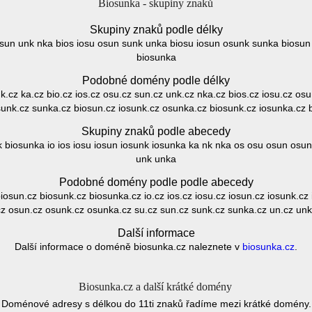
Biosunka - skupiny znaků
Skupiny znaků podle délky
su sun unk nka bios iosu osun sunk unka biosu iosun osunk sunka biosu
biosunka
Podobné domény podle délky
 nk.cz ka.cz bio.cz ios.cz osu.cz sun.cz unk.cz nka.cz bios.cz iosu.cz os
sunk.cz sunka.cz biosun.cz iosunk.cz osunka.cz biosunk.cz iosunka.cz 
Skupiny znaků podle abecedy
nk biosunka io ios iosu iosun iosunk iosunka ka nk nka os osu osun os
unk unka
Podobné domény podle podle abecedy
 biosun.cz biosunk.cz biosunka.cz io.cz ios.cz iosu.cz iosun.cz iosunk.cz
cz osun.cz osunk.cz osunka.cz su.cz sun.cz sunk.cz sunka.cz un.cz unk
Další informace
Další informace o doméně biosunka.cz naleznete v
biosunka.cz
.
Biosunka.cz a další krátké domény
Doménové adresy s délkou do 11ti znaků řadíme mezi krátké domény.