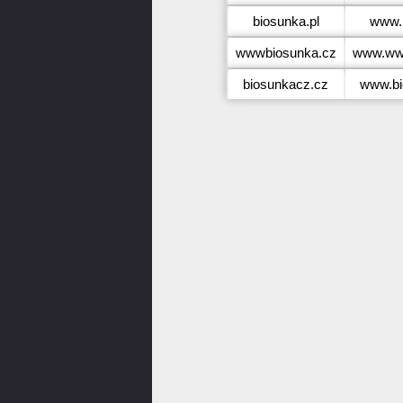
biosunka.pl
www.b
wwwbiosunka.cz
www.ww
biosunkacz.cz
www.bi