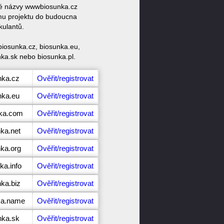
ové názvy wwwbiosunka.cz
mu projektu do budoucna
kulantů.
biosunka.cz, biosunka.eu,
nka.sk nebo biosunka.pl.
nka.cz
Ověřit/registrovat
nka.eu
Ověřit/registrovat
nka.com
Ověřit/registrovat
nka.net
Ověřit/registrovat
nka.org
Ověřit/registrovat
ka.info
Ověřit/registrovat
ka.biz
Ověřit/registrovat
ka.name
Ověřit/registrovat
nka.sk
Ověřit/registrovat