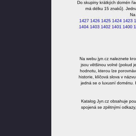
Do skupiny krátkých domén řa
má délku 15 znaků). Jedná 
Na
1427
1426
1425
1424
1423
1404
1403
1402
1401
1400
1
Na webu jyn.cz naleznete kr
jsou většinou volné (pokud j
hodnotu, kterou lze porovnáv
historie, klíčová slova v náz
jedná se o luxusní doménu. 
Katalog Jyn.cz obsahuje pou
spojená se zpětnými odkazy,