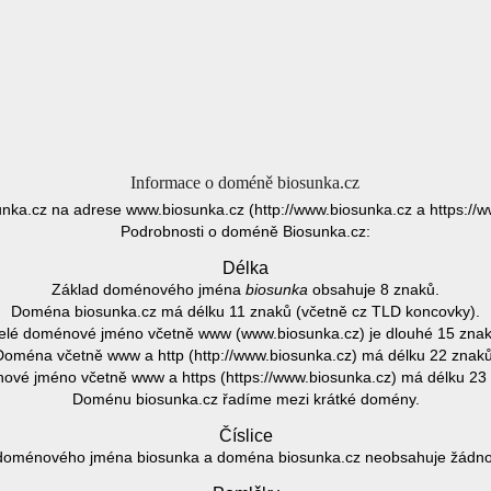
Informace o doméně biosunka.cz
unka.cz na adrese www.biosunka.cz (http://www.biosunka.cz a https://w
Podrobnosti o doméně Biosunka.cz:
Délka
Základ doménového jména
biosunka
obsahuje 8 znaků.
Doména biosunka.cz má délku 11 znaků (včetně cz TLD koncovky).
elé doménové jméno včetně www (www.biosunka.cz) je dlouhé 15 znak
Doména včetně www a http (http://www.biosunka.cz) má délku 22 znaků
vé jméno včetně www a https (https://www.biosunka.cz) má délku 23
Doménu biosunka.cz řadíme mezi krátké domény.
Číslice
doménového jména biosunka a doména biosunka.cz neobsahuje žádnou 