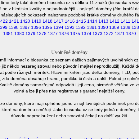
díme tedy také doménu biosunka.cz s délkou 11 znaků (biosunka s ww
se z hlediska kvality o nejhodnotnější - nejlepší domény (čím kratší 
 následujících odkazech naleznete podobně krátké domény druhého řá
1422
1421
1420
1419
1418
1417
1416
1415
1414
1413
1412
1411
141
399
1398
1397
1396
1395
1394
1393
1392
1391
1390
1389
1388
138
1381
1380
1379
1378
1377
1376
1375
1374
1373
1372
1371
1370
Uvolněné domény
omě informací o biosunka.cz seznam dalších zajímavých uvolněných cz
e již někdo nezaregistroval nebo původní majitel neprodloužil). Každá 
at podle různých měřítek. Hlavními kritérii jsou délka domény, TLD, poč
vu, zda doména obsahuje brand, pomlčku či čísla a další. Pokud je spln
Kvalitě domény samozřejmě odpovídá i její cena, nicméně většina ze 
volná a lze ji přes nás registrovat s garancí nejnižší ceny.
ze domény, které mají splněnu jednu z nejhlavnějších podmínek pro do
 které na doménu směřují. Jako biosunka.cz se tedy jedná o domény, kte
důvodu neprodloužení nebo smazání čekají na další využití.