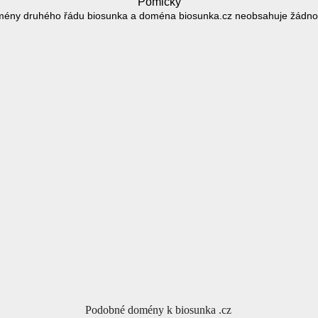
Pomlčky
mény druhého řádu biosunka a doména biosunka.cz neobsahuje žádno
Podobné domény k biosunka .cz