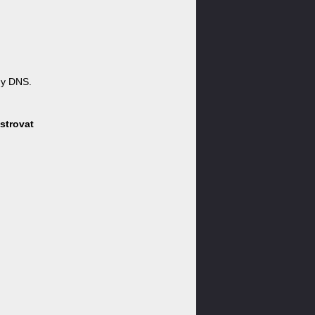
ny DNS.
strovat