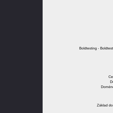
Boldtesting - Boldtes
Ce
D
Doménov
Základ do