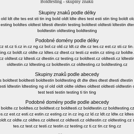
Boldtesting - skupiny znaků
Skupiny znaků podle délky
l old ldt dte tes est sti tin ing bold oldt ldte dtes test esti stin ting boldt ol
 esting boldtes oldtest ldtesti dtestin testing boldtest oldtesti ldtestin dte
boldtestin oldtesting boldtesting
Podobné domény podle délky
cz st.cz ti.cz in.cz ng.cz bol.cz old.cz ldt.cz dte.cz tes.cz est.cz sti.cz tin
ting.cz boldt.cz oldte.cz ldtes.cz dtest.cz testi.cz estin.cz sting.cz boldte
cz oldtest.cz ldtesti.cz dtestin.cz testing.cz boldtest.cz oldtesti.cz ldtesti
oldtestin.cz ldtesting.cz boldtestin.cz oldtesting.cz boldtesting.cz
Skupiny znaků podle abecedy
 boldtest boldtesti boldtestin boldtesting dt dte dtes dtest dtesti dtestin 
testi ldtestin ldtesting ng ol old oldt oldte oldtes oldtest oldtesti oldtestin 
test testi testin testing ti tin ting
Podobné domény podle podle abecedy
 boldte.cz boldtes.cz boldtest.cz boldtesti.cz boldtestin.cz boldtesting.cz
s.cz est.cz esti.cz estin.cz esting.cz in.cz ing.cz ld.cz ldt.cz ldte.cz ldtes.
ldt.cz oldte.cz oldtes.cz oldtest.cz oldtesti.cz oldtestin.cz oldtesting.cz s
tes.cz test.cz testi.cz testin.cz testing.cz ti.cz tin.cz ting.cz