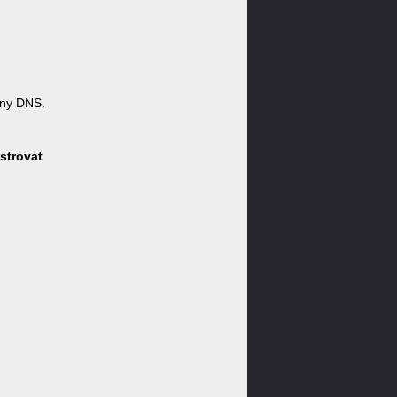
óny DNS.
strovat
: