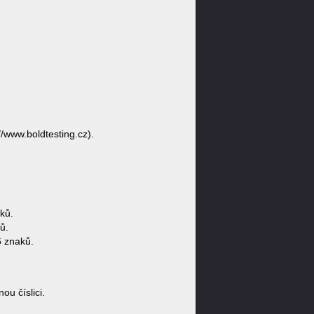
//www.boldtesting.cz).
ků.
ů.
6 znaků.
u číslici.