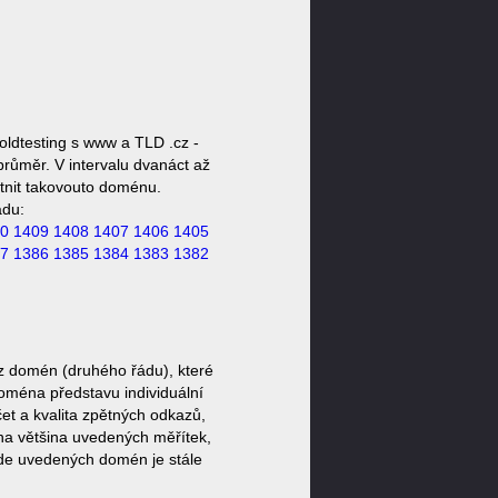
ldtesting s www a TLD .cz -
průměr. V intervalu dvanáct až
stnit takovouto doménu.
ádu:
0
1409
1408
1407
1406
1405
7
1386
1385
1384
1383
1382
z domén (druhého řádu), které
doména představu individuální
et a kvalita zpětných odkazů,
ěna většina uvedených měřítek,
zde uvedených domén je stále