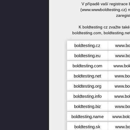
V případě vaší registrace
(www.wwwboldtesting.cz) ne
zaregis
K boldtesting cz zvažte tak
boldtesting.com, boldtesting.net
boldtesting.cz
www.bol
boldtesting.eu
www.bol
boldtesting.com
www.bol
boldtesting.net
www.bol
boldtesting.org
www.bol
boldtesting.info
www.bold
boldtesting.biz
www.bol
boldtesting.name
www.bold
boldtesting.sk
www.bol