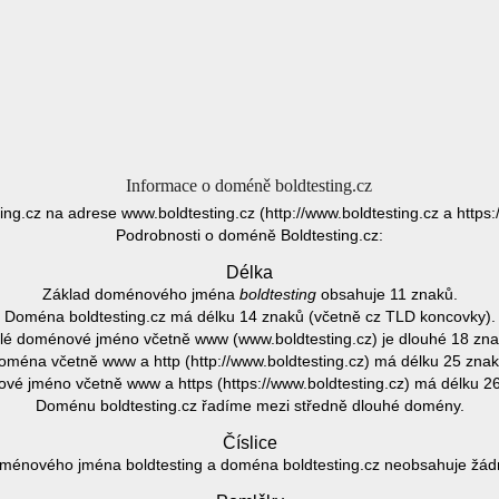
Informace o doméně boldtesting.cz
ting.cz na adrese www.boldtesting.cz (http://www.boldtesting.cz a https:
Podrobnosti o doméně Boldtesting.cz:
Délka
Základ doménového jména
boldtesting
obsahuje 11 znaků.
Doména boldtesting.cz má délku 14 znaků (včetně cz TLD koncovky).
lé doménové jméno včetně www (www.boldtesting.cz) je dlouhé 18 zna
oména včetně www a http (http://www.boldtesting.cz) má délku 25 znak
é jméno včetně www a https (https://www.boldtesting.cz) má délku 2
Doménu boldtesting.cz řadíme mezi středně dlouhé domény.
Číslice
ménového jména boldtesting a doména boldtesting.cz neobsahuje žádno