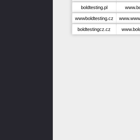
boldtesting.pl
www.bol
wwwboldtesting.cz
www.wwwb
boldtestingcz.cz
www.bold