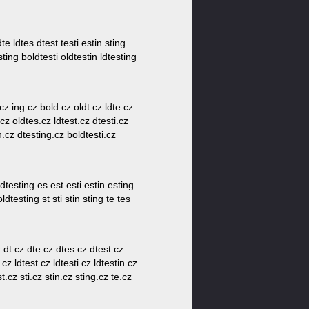
dte ldtes dtest testi estin sting
sting boldtesti oldtestin ldtesting
.cz ing.cz bold.cz oldt.cz ldte.cz
.cz oldtes.cz ldtest.cz dtesti.cz
n.cz dtesting.cz boldtesti.cz
dtesting es est esti estin esting
oldtesting st sti stin sting te tes
 dt.cz dte.cz dtes.cz dtest.cz
cz ldtest.cz ldtesti.cz ldtestin.cz
t.cz sti.cz stin.cz sting.cz te.cz