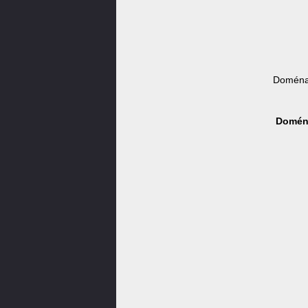
Doména 
Doména