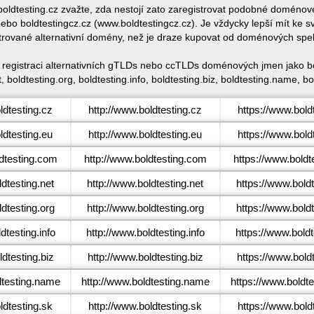
 boldtesting.cz zvažte, zda nestojí zato zaregistrovat podobné doméno
bo boldtestingcz.cz (www.boldtestingcz.cz). Je vždycky lepší mít ke
trované alternativní domény, než je draze kupovat od doménových spe
é registraci alternativních gTLDs nebo ccTLDs doménových jmen jako bol
, boldtesting.org, boldtesting.info, boldtesting.biz, boldtesting.name, bo
dtesting.cz
http://www.boldtesting.cz
https://www.bold
dtesting.eu
http://www.boldtesting.eu
https://www.bold
dtesting.com
http://www.boldtesting.com
https://www.boldt
dtesting.net
http://www.boldtesting.net
https://www.boldt
dtesting.org
http://www.boldtesting.org
https://www.boldt
testing.info
http://www.boldtesting.info
https://www.boldt
dtesting.biz
http://www.boldtesting.biz
https://www.boldt
testing.name
http://www.boldtesting.name
https://www.boldt
dtesting.sk
http://www.boldtesting.sk
https://www.bold