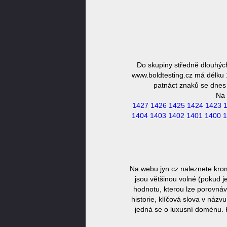
Do skupiny středně dlouhýc
www.boldtesting.cz má délku 1
patnáct znaků se dnes 
Na 
1427
1426
1425
1424
1423
1404
1403
1402
1401
1400
1
Na webu jyn.cz naleznete kro
jsou většinou volné (pokud j
hodnotu, kterou lze porovnáv
historie, klíčová slova v náz
jedná se o luxusní doménu. 