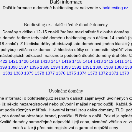
Další informace
Další informace o doméně boldtesting.cz naleznete v
boldtesting.cz
.
Boldtesting.cz a další středně dlouhé domény
Domény s délkou 12-15 znaků řadíme mezi středně dlouhé domény.
h domén řadíme tedy také doménu boldtesting.cz s délkou 14 znaků (bo
8 znaků). Z hlediska délky představují tato doménová jména klasický 
pohybuje většina cz domén. Z hlediska délky se "nemusíte stydět" vla
následujících odkazech naleznete podobně dlouhé domény druhého ř
1422
1421
1420
1419
1418
1417
1416
1415
1414
1413
1412
1411
141
399
1398
1397
1396
1395
1394
1393
1392
1391
1390
1389
1388
138
1381
1380
1379
1378
1377
1376
1375
1374
1373
1372
1371
1370
Uvolněné domény
mě informací o boldtesting.cz seznam dalších zajímavých uvolněných c
e již někdo nezaregistroval nebo původní majitel neprodloužil). Každá 
at podle různých měřítek. Hlavními kritérii jsou délka domény, TLD, poč
vu, zda doména obsahuje brand, pomlčku či čísla a další. Pokud je spln
Kvalitě domény samozřejmě odpovídá i její cena, nicméně většina ze 
volná a lze ji přes nás registrovat s garancí nejnižší ceny.