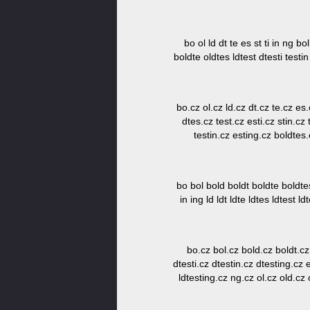
bo ol ld dt te es st ti in ng bo
boldte oldtes ldtest dtesti testin
bo.cz ol.cz ld.cz dt.cz te.cz es.
dtes.cz test.cz esti.cz stin.cz 
testin.cz esting.cz boldtes.
bo bol bold boldt boldte boldtes
in ing ld ldt ldte ldtes ldtest ld
bo.cz bol.cz bold.cz boldt.cz
dtesti.cz dtestin.cz dtesting.cz e
ldtesting.cz ng.cz ol.cz old.cz o