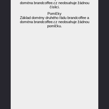
doména brandcoffee.cz neobsahuje žádnou
číslici.
Pomlčky
Základ domény druhého řádu brandcoffee a
doména brandcoffee.cz neobsahuje žádnou
pomlčku.