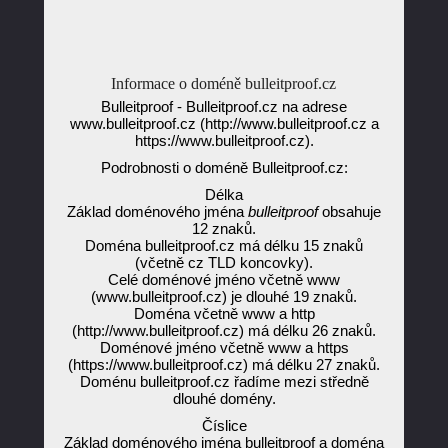
Informace o doméně bulleitproof.cz
Bulleitproof - Bulleitproof.cz na adrese
www.bulleitproof.cz (http://www.bulleitproof.cz a
https://www.bulleitproof.cz).
Podrobnosti o doméně Bulleitproof.cz:
Délka
Základ doménového jména
bulleitproof
obsahuje
12 znaků.
Doména bulleitproof.cz má délku 15 znaků
(včetně cz TLD koncovky).
Celé doménové jméno včetně www
(www.bulleitproof.cz) je dlouhé 19 znaků.
Doména včetně www a http
(http://www.bulleitproof.cz) má délku 26 znaků.
Doménové jméno včetně www a https
(https://www.bulleitproof.cz) má délku 27 znaků.
Doménu bulleitproof.cz řadíme mezi středně
dlouhé domény.
Číslice
Základ doménového jména bulleitproof a doména