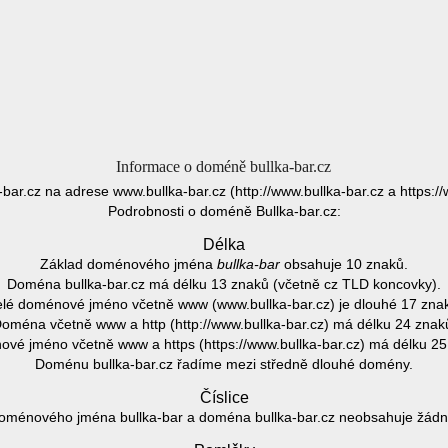
Informace o doméně bullka-bar.cz
a-bar.cz na adrese www.bullka-bar.cz (http://www.bullka-bar.cz a https://
Podrobnosti o doméně Bullka-bar.cz:
Délka
Základ doménového jména
bullka-bar
obsahuje 10 znaků.
Doména bullka-bar.cz má délku 13 znaků (včetně cz TLD koncovky).
lé doménové jméno včetně www (www.bullka-bar.cz) je dlouhé 17 zna
oména včetně www a http (http://www.bullka-bar.cz) má délku 24 znak
vé jméno včetně www a https (https://www.bullka-bar.cz) má délku 25
Doménu bullka-bar.cz řadíme mezi středně dlouhé domény.
Číslice
oménového jména bullka-bar a doména bullka-bar.cz neobsahuje žádnou