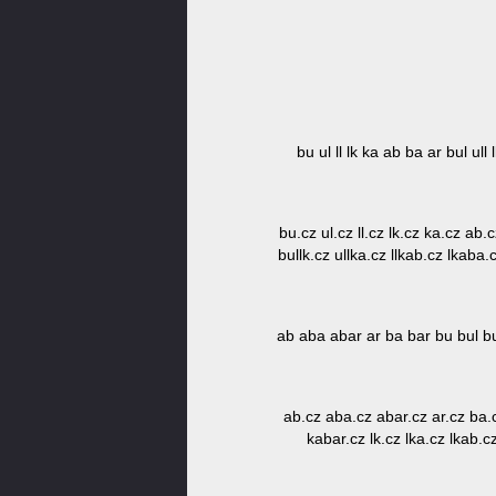
bu ul ll lk ka ab ba ar bul ul
bu.cz ul.cz ll.cz lk.cz ka.cz ab.
bullk.cz ullka.cz llkab.cz lkaba
ab aba abar ar ba bar bu bul bull
ab.cz aba.cz abar.cz ar.cz ba.c
kabar.cz lk.cz lka.cz lkab.cz 