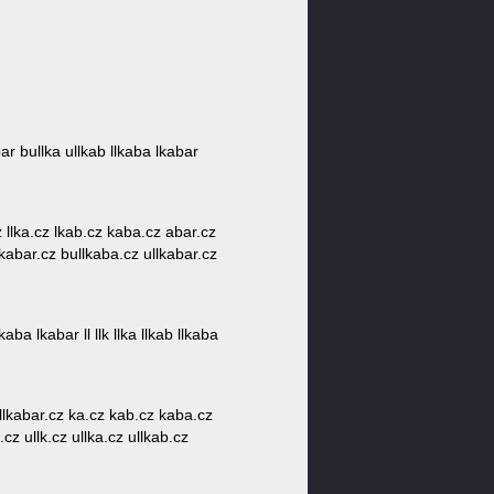
bar bullka ullkab llkaba lkabar
cz llka.cz lkab.cz kaba.cz abar.cz
lkabar.cz bullkaba.cz ullkabar.cz
ba lkabar ll llk llka llkab llkaba
ullkabar.cz ka.cz kab.cz kaba.cz
l.cz ullk.cz ullka.cz ullkab.cz