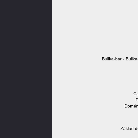
Bullka-bar - Bullk
Ce
D
Doméno
Základ d