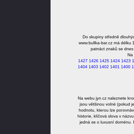
Do skupiny středně dlouhý
www.bullka-bar.cz má délku 1
patnáct znaků se dnes 
Na 
1427
1426
1425
1424
1423
1404
1403
1402
1401
1400
1
Na webu jyn.cz naleznete kro
jsou většinou volné (pokud j
hodnotu, kterou lze porovnáv
historie, klíčová slova v náz
jedná se o luxusní doménu. 