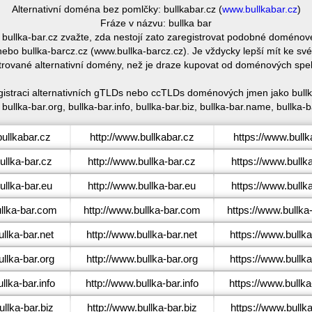
Alternativní doména bez pomlčky: bullkabar.cz (
www.bullkabar.cz
)
Fráze v názvu: bullka bar
e bullka-bar.cz zvažte, zda nestojí zato zaregistrovat podobné doméno
ebo bullka-barcz.cz (www.bullka-barcz.cz). Je vždycky lepší mít ke s
trované alternativní domény, než je draze kupovat od doménových spe
egistraci alternativních gTLDs nebo ccTLDs doménových jmen jako bullka-
 bullka-bar.org, bullka-bar.info, bullka-bar.biz, bullka-bar.name, bullka-b
ullkabar.cz
http://www.bullkabar.cz
https://www.bullk
llka-bar.cz
http://www.bullka-bar.cz
https://www.bullk
llka-bar.eu
http://www.bullka-bar.eu
https://www.bullk
llka-bar.com
http://www.bullka-bar.com
https://www.bullka
llka-bar.net
http://www.bullka-bar.net
https://www.bullka
llka-bar.org
http://www.bullka-bar.org
https://www.bullka
lka-bar.info
http://www.bullka-bar.info
https://www.bullka
llka-bar.biz
http://www.bullka-bar.biz
https://www.bullka