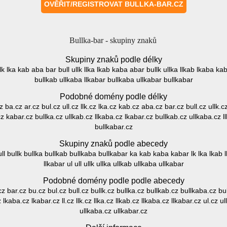
Bullka-bar - skupiny znaků
Skupiny znaků podle délky
l llk lka kab aba bar bull ullk llka lkab kaba abar bullk ullka llkab lkaba ka
bullkab ullkaba llkabar bullkaba ullkabar bullkabar
Podobné domény podle délky
cz ba.cz ar.cz bul.cz ull.cz llk.cz lka.cz kab.cz aba.cz bar.cz bull.cz ullk.
.cz kabar.cz bullka.cz ullkab.cz llkaba.cz lkabar.cz bullkab.cz ullkaba.cz l
bullkabar.cz
Skupiny znaků podle abecedy
 bullk bullka bullkab bullkaba bullkabar ka kab kaba kabar lk lka lkab lka
llkabar ul ull ullk ullka ullkab ullkaba ullkabar
Podobné domény podle podle abecedy
z bar.cz bu.cz bul.cz bull.cz bullk.cz bullka.cz bullkab.cz bullkaba.cz b
lkaba.cz lkabar.cz ll.cz llk.cz llka.cz llkab.cz llkaba.cz llkabar.cz ul.cz ul
ullkaba.cz ullkabar.cz