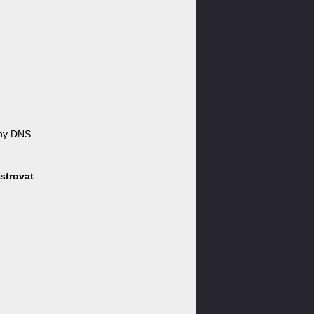
ny DNS.
strovat