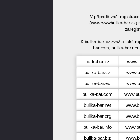
V případě vaší registrac
(www.wwwbullka-bar.cz) n
zaregis
K bullka-bar cz zvažte také r
bar.com, bullka-bar.net,
bullkabar.cz
www.b
bullka-bar.cz
www.bu
bullka-bar.eu
www.bu
bullka-bar.com
www.bu
bullka-bar.net
www.bu
bullka-bar.org
www.bu
bullka-bar.info
www.bul
bullka-bar.biz
www.bu