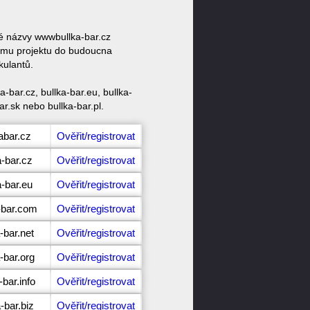
vé názvy wwwbullka-bar.cz
vému projektu do budoucna
kulantů.
bar.cz, bullka-bar.eu, bullka-
ar.sk nebo bullka-bar.pl.
abar.cz
Ověřit/registrovat
a-bar.cz
Ověřit/registrovat
a-bar.eu
Ověřit/registrovat
-bar.com
Ověřit/registrovat
-bar.net
Ověřit/registrovat
-bar.org
Ověřit/registrovat
-bar.info
Ověřit/registrovat
-bar.biz
Ověřit/registrovat