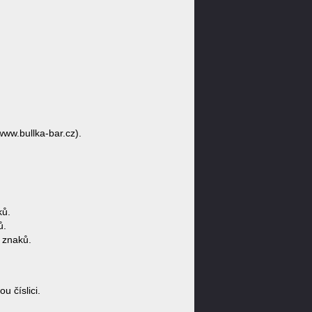
www.bullka-bar.cz).
ků.
ů.
 znaků.
 číslici.