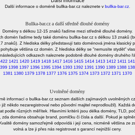
Další informace
Další informace o doméně bullka-bar.cz naleznete v
bullka-bar.cz
.
Bullka-bar.cz a další středně dlouhé domény
Domény s délkou 12-15 znaků řadíme mezi středně dlouhé domény.
ch domén řadíme tedy také doménu bullka-bar.cz s délkou 13 znaků (bu
7 znaků). Z hlediska délky představují tato doménová jména klasický p
pohybuje většina cz domén. Z hlediska délky se "nemusíte stydět" vla
následujících odkazech naleznete podobně dlouhé domény druhého ř
1422
1421
1420
1419
1418
1417
1416
1415
1414
1413
1412
1411
141
399
1398
1397
1396
1395
1394
1393
1392
1391
1390
1389
1388
138
1381
1380
1379
1378
1377
1376
1375
1374
1373
1372
1371
1370
Uvolněné domény
mě informací o bullka-bar.cz seznam dalších zajímavých uvolněných c
e již někdo nezaregistroval nebo původní majitel neprodloužil). Každá 
at podle různých měřítek. Hlavními kritérii jsou délka domény, TLD, poč
vu, zda doména obsahuje brand, pomlčku či čísla a další. Pokud je spln
Kvalitě domény samozřejmě odpovídá i její cena, nicméně většina ze 
volná a lze ji přes nás registrovat s garancí nejnižší ceny.