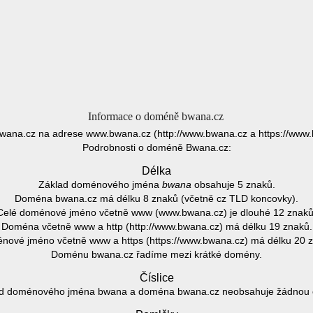
Informace o doméně bwana.cz
wana.cz na adrese www.bwana.cz (http://www.bwana.cz a https://www.
Podrobnosti o doméně Bwana.cz:
Délka
Základ doménového jména
bwana
obsahuje 5 znaků.
Doména bwana.cz má délku 8 znaků (včetně cz TLD koncovky).
Celé doménové jméno včetně www (www.bwana.cz) je dlouhé 12 znaků
Doména včetně www a http (http://www.bwana.cz) má délku 19 znaků.
ové jméno včetně www a https (https://www.bwana.cz) má délku 20 
Doménu bwana.cz řadíme mezi krátké domény.
Číslice
d doménového jména bwana a doména bwana.cz neobsahuje žádnou čí