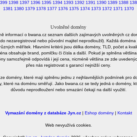
399
1398
1397
1396
1395
1394
1393
1392
1391
1390
1389
1388
138
1381
1380
1379
1378
1377
1376
1375
1374
1373
1372
1371
1370
Uvolněné domény
mě informací o bwana.cz seznam dalších zajímavých uvolněných cz dom
ěkdo nezaregistroval nebo původní majitel neprodloužil). Každá doména 
různých měřítek. Hlavními kritérii jsou délka domény, TLD, počet a kvali
éna obsahuje brand, pomlčku či čísla a další. Pokud je splněna většin
ny samozřejmě odpovídá i její cena, nicméně většina ze zde uvedených 
přes nás registrovat s garancí nejnižší ceny.
ze domény, které mají splněnu jednu z nejhlavnějších podmínek pro do
, které na doménu směřují. Jako bwana.cz se tedy jedná o domény, kter
důvodu neprodloužení nebo smazání čekají na další využití.
Vymazání domény z databáze Jyn.cz
|
Eshop domény
|
Kontakt
Web nevyužívá cookies.