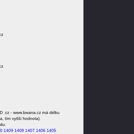
cz
cz
D .cz - www.bwana.cz má délku
a, tím vyšší hodnota).
du:
0
1409
1408
1407
1406
1405