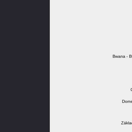
Bwana - B
Domén
Zákla