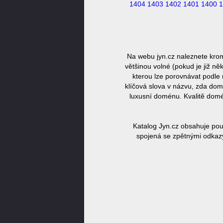
1404
1403
1402
1401
1400
1
Na webu jyn.cz naleznete kro
většinou volné (pokud je již n
kterou lze porovnávat podle 
klíčová slova v názvu, zda dom
luxusní doménu. Kvalitě domé
Katalog Jyn.cz obsahuje pou
spojená se zpětnými odkazy