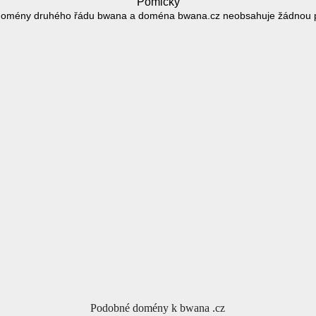
Pomlčky
domény druhého řádu bwana a doména bwana.cz neobsahuje žádnou 
Podobné domény k bwana .cz