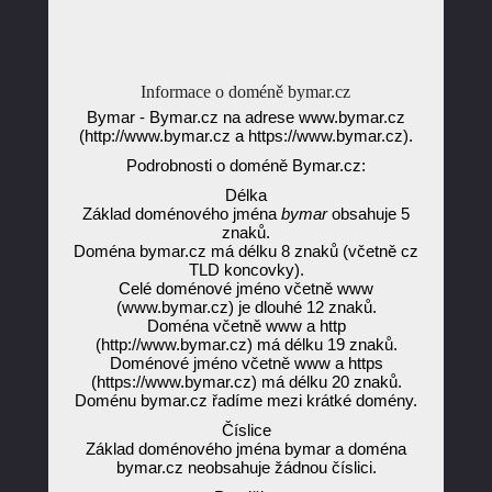
Informace o doméně bymar.cz
Bymar - Bymar.cz na adrese www.bymar.cz
(http://www.bymar.cz a https://www.bymar.cz).
Podrobnosti o doméně Bymar.cz:
Délka
Základ doménového jména
bymar
obsahuje 5
znaků.
Doména bymar.cz má délku 8 znaků (včetně cz
TLD koncovky).
Celé doménové jméno včetně www
(www.bymar.cz) je dlouhé 12 znaků.
Doména včetně www a http
(http://www.bymar.cz) má délku 19 znaků.
Doménové jméno včetně www a https
(https://www.bymar.cz) má délku 20 znaků.
Doménu bymar.cz řadíme mezi krátké domény.
Číslice
Základ doménového jména bymar a doména
bymar.cz neobsahuje žádnou číslici.