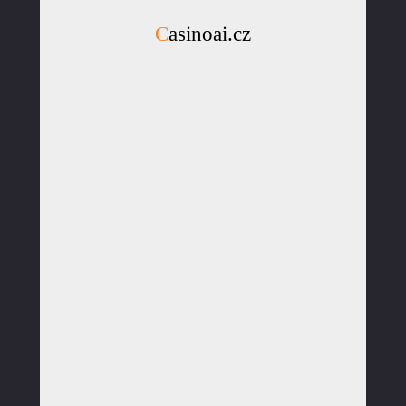
Casinoai.cz