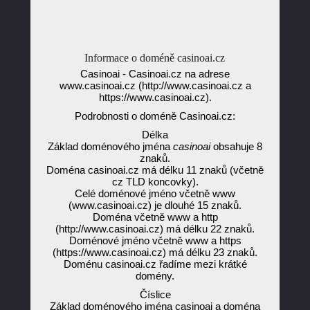
Informace o doméně casinoai.cz
Casinoai - Casinoai.cz na adrese
www.casinoai.cz (http://www.casinoai.cz a
https://www.casinoai.cz).
Podrobnosti o doméně Casinoai.cz:
Délka
Základ doménového jména
casinoai
obsahuje 8
znaků.
Doména casinoai.cz má délku 11 znaků (včetně
cz TLD koncovky).
Celé doménové jméno včetně www
(www.casinoai.cz) je dlouhé 15 znaků.
Doména včetně www a http
(http://www.casinoai.cz) má délku 22 znaků.
Doménové jméno včetně www a https
(https://www.casinoai.cz) má délku 23 znaků.
Doménu casinoai.cz řadíme mezi krátké
domény.
Číslice
Základ doménového jména casinoai a doména