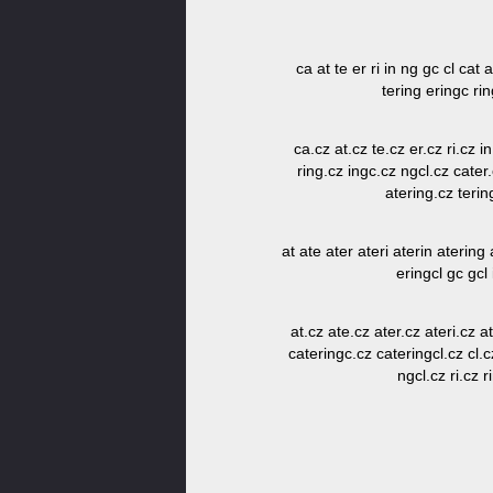
ca at te er ri in ng gc cl cat 
tering eringc rin
ca.cz at.cz te.cz er.cz ri.cz i
ring.cz ingc.cz ngcl.cz cater.
atering.cz terin
at ate ater ateri aterin atering
eringcl gc gcl 
at.cz ate.cz ater.cz ateri.cz a
cateringc.cz cateringcl.cz cl.c
ngcl.cz ri.cz r