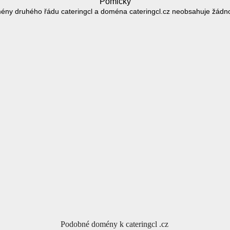
Pomlčky
ény druhého řádu cateringcl a doména cateringcl.cz neobsahuje žádn
Podobné domény k cateringcl .cz