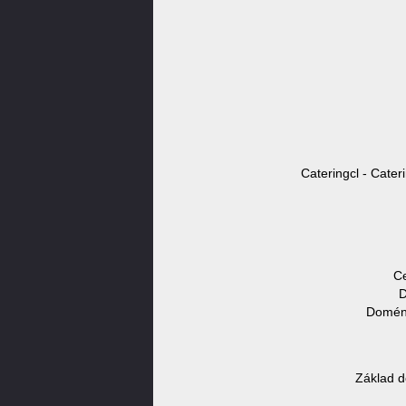
Cateringcl - Cater
Ce
D
Doméno
Základ d