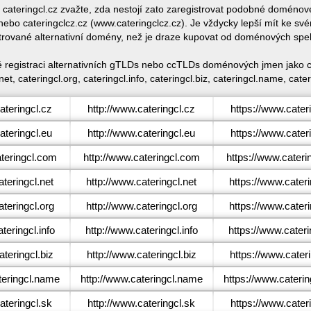
e cateringcl.cz zvažte, zda nestojí zato zaregistrovat podobné doméno
ebo cateringclcz.cz (www.cateringclcz.cz). Je vždycky lepší mít ke s
trované alternativní domény, než je draze kupovat od doménových spe
ké registraci alternativních gTLDs nebo ccTLDs doménových jmen jako cat
net, cateringcl.org, cateringcl.info, cateringcl.biz, cateringcl.name, cater
teringcl.cz
http://www.cateringcl.cz
https://www.cater
teringcl.eu
http://www.cateringcl.eu
https://www.cater
teringcl.com
http://www.cateringcl.com
https://www.cateri
teringcl.net
http://www.cateringcl.net
https://www.cateri
teringcl.org
http://www.cateringcl.org
https://www.cateri
eringcl.info
http://www.cateringcl.info
https://www.cateri
teringcl.biz
http://www.cateringcl.biz
https://www.cateri
eringcl.name
http://www.cateringcl.name
https://www.cateri
teringcl.sk
http://www.cateringcl.sk
https://www.cater