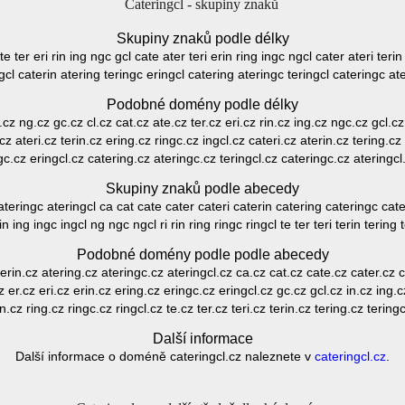
Cateringcl - skupiny znaků
Skupiny znaků podle délky
ate ter eri rin ing ngc gcl cate ater teri erin ring ingc ngcl cater ateri terin
gcl caterin atering teringc eringcl catering ateringc teringcl cateringc at
Podobné domény podle délky
n.cz ng.cz gc.cz cl.cz cat.cz ate.cz ter.cz eri.cz rin.cz ing.cz ngc.cz gcl.cz
cz ateri.cz terin.cz ering.cz ringc.cz ingcl.cz cateri.cz aterin.cz tering.cz
gc.cz eringcl.cz catering.cz ateringc.cz teringcl.cz cateringc.cz ateringcl
Skupiny znaků podle abecedy
 ateringc ateringcl ca cat cate cater cateri caterin catering cateringc cater
in ing ingc ingcl ng ngc ngcl ri rin ring ringc ringcl te ter teri terin tering 
Podobné domény podle podle abecedy
terin.cz atering.cz ateringc.cz ateringcl.cz ca.cz cat.cz cate.cz cater.cz 
z er.cz eri.cz erin.cz ering.cz eringc.cz eringcl.cz gc.cz gcl.cz in.cz ing.
in.cz ring.cz ringc.cz ringcl.cz te.cz ter.cz teri.cz terin.cz tering.cz tering
Další informace
Další informace o doméně cateringcl.cz naleznete v
cateringcl.cz
.