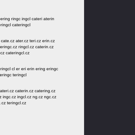
 ering ringc ingcl cateri aterin
eringcl cateringcl
 cate.cz ater.cz teri.cz erin.cz
 eringc.cz ringcl.cz caterin.cz
.cz cateringcl.cz
ingcl cl er eri erin ering eringc
teringc teringcl
cateri.cz caterin.cz catering.cz
cz ingc.cz ingcl.cz ng.cz ngc.cz
c.cz teringcl.cz