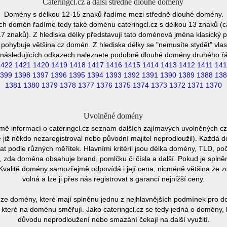
Cateringcl.cz a další středně dlouhé domény
Domény s délkou 12-15 znaků řadíme mezi středně dlouhé domény.
ch domén řadíme tedy také doménu cateringcl.cz s délkou 13 znaků (ca
7 znaků). Z hlediska délky představují tato doménová jména klasický p
pohybuje většina cz domén. Z hlediska délky se "nemusíte stydět" vla
následujících odkazech naleznete podobně dlouhé domény druhého ř
1422
1421
1420
1419
1418
1417
1416
1415
1414
1413
1412
1411
141
399
1398
1397
1396
1395
1394
1393
1392
1391
1390
1389
1388
138
1381
1380
1379
1378
1377
1376
1375
1374
1373
1372
1371
1370
Uvolněné domény
mě informací o cateringcl.cz seznam dalších zajímavých uvolněných c
e již někdo nezaregistroval nebo původní majitel neprodloužil). Každá 
at podle různých měřítek. Hlavními kritérii jsou délka domény, TLD, poč
vu, zda doména obsahuje brand, pomlčku či čísla a další. Pokud je spln
Kvalitě domény samozřejmě odpovídá i její cena, nicméně většina ze 
volná a lze ji přes nás registrovat s garancí nejnižší ceny.
ze domény, které mají splněnu jednu z nejhlavnějších podmínek pro do
které na doménu směřují. Jako cateringcl.cz se tedy jedná o domény, kt
důvodu neprodloužení nebo smazání čekají na další využití.