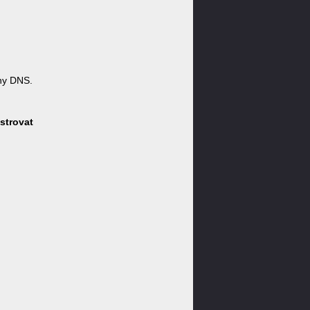
ny DNS.
strovat