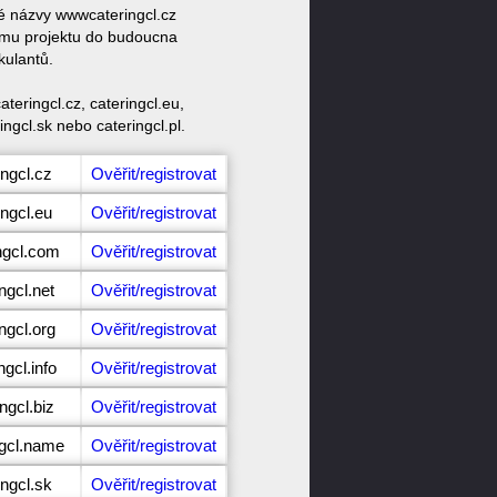
vé názvy wwwcateringcl.cz
vému projektu do budoucna
kulantů.
eringcl.cz, cateringcl.eu,
ingcl.sk nebo cateringcl.pl.
ingcl.cz
Ověřit/registrovat
ingcl.eu
Ověřit/registrovat
ngcl.com
Ověřit/registrovat
ngcl.net
Ověřit/registrovat
ngcl.org
Ověřit/registrovat
ngcl.info
Ověřit/registrovat
ngcl.biz
Ověřit/registrovat
ngcl.name
Ověřit/registrovat
ingcl.sk
Ověřit/registrovat