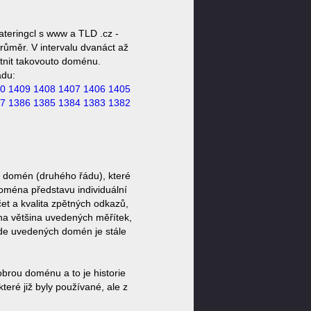
teringcl s www a TLD .cz -
růměr. V intervalu dvanáct až
stnit takovouto doménu.
ádu:
0
1409
1408
1407
1406
1405
7
1386
1385
1384
1383
1382
z domén (druhého řádu), které
doména představu individuální
et a kvalita zpětných odkazů,
ěna většina uvedených měřítek,
zde uvedených domén je stále
brou doménu a to je historie
eré již byly používané, ale z