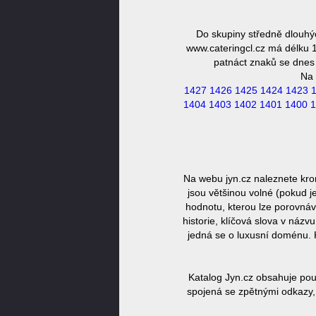
Do skupiny středně dlouhý
www.cateringcl.cz má délku 1
patnáct znaků se dnes 
Na 
1427
1426
1425
1424
1423
1404
1403
1402
1401
1400
1
Na webu jyn.cz naleznete kro
jsou většinou volné (pokud j
hodnotu, kterou lze porovnáv
historie, klíčová slova v náz
jedná se o luxusní doménu. 
Katalog Jyn.cz obsahuje pou
spojená se zpětnými odkazy, 