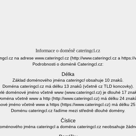
Informace o doméně cateringcl.cz
ingcl.cz na adrese www.cateringcl.cz (http://www.cateringcl.cz a https://
Podrobnosti o doméně Cateringcl.cz:
Délka
Základ doménového jména
cateringcl
obsahuje 10 znaků.
Doména cateringcl.cz má délku 13 znaků (včetně cz TLD koncovky).
lé doménové jméno včetně www (www.cateringcl.cz) je dlouhé 17 zna
oména včetně www a http (http://www.cateringcl.cz) má délku 24 znak
vé jméno včetně www a https (https://www.cateringcl.cz) má délku 25
Doménu cateringcl.cz řadíme mezi středně dlouhé domény.
Číslice
oménového jména cateringcl a doména cateringcl.cz neobsahuje žádnou