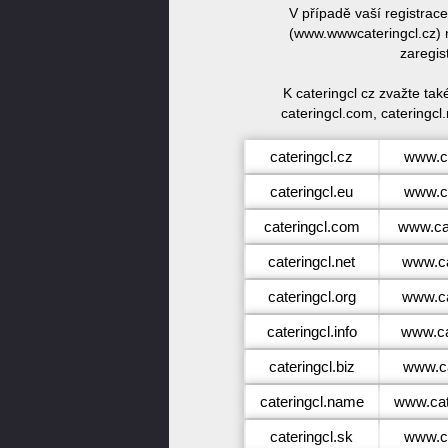
V případě vaší registrac
(www.wwwcateringcl.cz) n
zaregis
K cateringcl cz zvažte ta
cateringcl.com, cateringcl.
cateringcl.cz
www.ca
cateringcl.eu
www.ca
cateringcl.com
www.ca
cateringcl.net
www.ca
cateringcl.org
www.ca
cateringcl.info
www.cat
cateringcl.biz
www.ca
cateringcl.name
www.cat
cateringcl.sk
www.ca