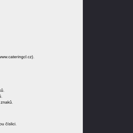
www.cateringcl.cz).
ků.
ů.
 znaků.
 číslici.