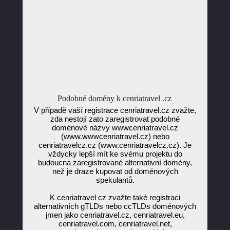
Podobné domény k cenriatravel .cz
V případě vaší registrace cenriatravel.cz zvažte,
zda nestojí zato zaregistrovat podobné
doménové názvy wwwcenriatravel.cz
(www.wwwcenriatravel.cz) nebo
cenriatravelcz.cz (www.cenriatravelcz.cz). Je
vždycky lepší mít ke svému projektu do
budoucna zaregistrované alternativní domény,
než je draze kupovat od doménových
spekulantů.
K cenriatravel cz zvažte také registraci
alternativních gTLDs nebo ccTLDs doménových
jmen jako cenriatravel.cz, cenriatravel.eu,
cenriatravel.com, cenriatravel.net,