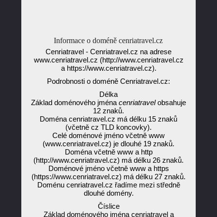
Informace o doméně cenriatravel.cz
Cenriatravel - Cenriatravel.cz na adrese
www.cenriatravel.cz (http://www.cenriatravel.cz
a https://www.cenriatravel.cz).
Podrobnosti o doméně Cenriatravel.cz:
Délka
Základ doménového jména
cenriatravel
obsahuje
12 znaků.
Doména cenriatravel.cz má délku 15 znaků
(včetně cz TLD koncovky).
Celé doménové jméno včetně www
(www.cenriatravel.cz) je dlouhé 19 znaků.
Doména včetně www a http
(http://www.cenriatravel.cz) má délku 26 znaků.
Doménové jméno včetně www a https
(https://www.cenriatravel.cz) má délku 27 znaků.
Doménu cenriatravel.cz řadíme mezi středně
dlouhé domény.
Číslice
Základ doménového jména cenriatravel a