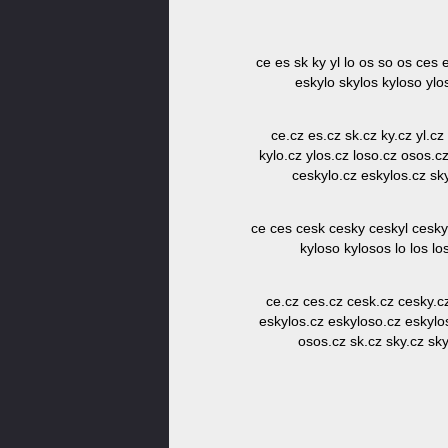
ce es sk ky yl lo os so os ces 
eskylo skylos kyloso yl
ce.cz es.cz sk.cz ky.cz yl.cz
kylo.cz ylos.cz loso.cz osos.c
ceskylo.cz eskylos.cz sk
ce ces cesk cesky ceskyl cesky
kyloso kylosos lo los lo
ce.cz ces.cz cesk.cz cesky.c
eskylos.cz eskyloso.cz eskylos
osos.cz sk.cz sky.cz sky