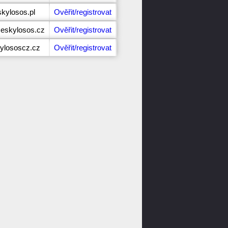
skylosos.pl
Ověřit/registrovat
eskylosos.cz
Ověřit/registrovat
kylososcz.cz
Ověřit/registrovat