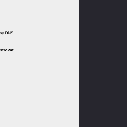
óny DNS.
strovat
: