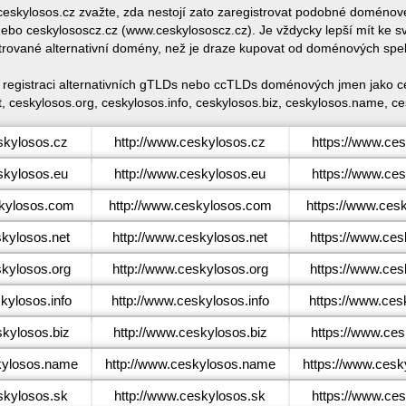
 ceskylosos.cz zvažte, zda nestojí zato zaregistrovat podobné domén
bo ceskylososcz.cz (www.ceskylososcz.cz). Je vždycky lepší mít ke 
trované alternativní domény, než je draze kupovat od doménových spe
é registraci alternativních gTLDs nebo ccTLDs doménových jmen jako ce
, ceskylosos.org, ceskylosos.info, ceskylosos.biz, ceskylosos.name, ce
kylosos.cz
http://www.ceskylosos.cz
https://www.ce
kylosos.eu
http://www.ceskylosos.eu
https://www.ce
kylosos.com
http://www.ceskylosos.com
https://www.ces
kylosos.net
http://www.ceskylosos.net
https://www.ces
kylosos.org
http://www.ceskylosos.org
https://www.ces
ylosos.info
http://www.ceskylosos.info
https://www.ces
kylosos.biz
http://www.ceskylosos.biz
https://www.ces
ylosos.name
http://www.ceskylosos.name
https://www.ces
kylosos.sk
http://www.ceskylosos.sk
https://www.ce