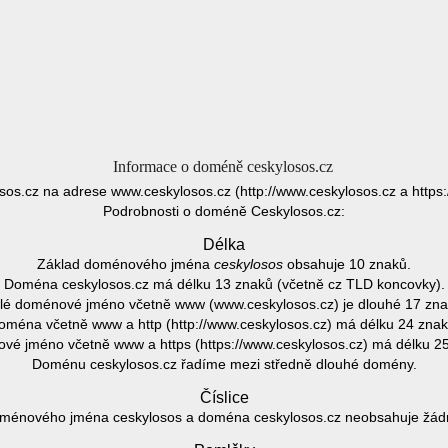
Informace o doméně ceskylosos.cz
sos.cz na adrese www.ceskylosos.cz (http://www.ceskylosos.cz a https:
Podrobnosti o doméně Ceskylosos.cz:
Délka
Základ doménového jména
ceskylosos
obsahuje 10 znaků.
Doména ceskylosos.cz má délku 13 znaků (včetně cz TLD koncovky).
lé doménové jméno včetně www (www.ceskylosos.cz) je dlouhé 17 zna
oména včetně www a http (http://www.ceskylosos.cz) má délku 24 znak
é jméno včetně www a https (https://www.ceskylosos.cz) má délku 2
Doménu ceskylosos.cz řadíme mezi středně dlouhé domény.
Číslice
ménového jména ceskylosos a doména ceskylosos.cz neobsahuje žádno