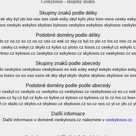
Ceskylosos - skupiny znaků
Skupiny znaků podle délky
esk sky kyl ylo los oso sos cesk esky skyl kylo ylos loso osos cesky esky
osos ceskylo eskylos skyloso kylosos ceskylos eskyloso skylosos ceskyl
Podobné domény podle délky
 lo.cz os.cz so.cz os.cz ces.cz esk.cz sky.cz kyl.cz ylo.cz los.cz oso.cz 
z cesky.cz eskyl.cz skylo.cz kylos.cz yloso.cz losos.cz ceskyl.cz eskylo.c
yloso.cz kylosos.cz ceskylos.cz eskyloso.cz skylosos.cz ceskyloso.cz e
Skupiny znaků podle abecedy
lo ceskylos ceskyloso ceskylosos es esk esky eskyl eskylo eskylos eskyl
so losos os os oso osos sk sky skyl skylo skylos skyloso skylosos so sos
Podobné domény podle podle abecedy
z ceskyl.cz ceskylo.cz ceskylos.cz ceskyloso.cz ceskylosos.cz es.cz esk.
os.cz ky.cz kyl.cz kylo.cz kylos.cz kyloso.cz kylosos.cz lo.cz los.cz loso
l.cz skylo.cz skylos.cz skyloso.cz skylosos.cz so.cz sos.cz yl.cz ylo.cz y
Další informace
Další informace o doméně ceskylosos.cz naleznete v
ceskylosos.cz
.