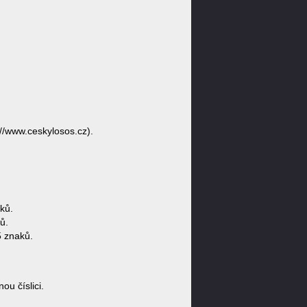
//www.ceskylosos.cz).
ků.
ů.
5 znaků.
u číslici.