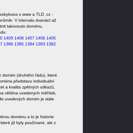
eskylosos s www a TLD .cz -
růměr. V intervalu dvanáct až
stnit takovouto doménu.
ádu:
0
1409
1408
1407
1406
1405
7
1386
1385
1384
1383
1382
z domén (druhého řádu), které
doména představu individuální
et a kvalita zpětných odkazů,
ěna většina uvedených měřítek,
zde uvedených domén je stále
brou doménu a to je historie
eré již byly používané, ale z