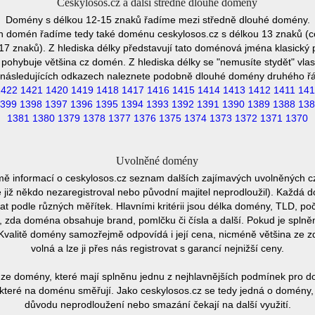
Ceskylosos.cz a další středně dlouhé domény
Domény s délkou 12-15 znaků řadíme mezi středně dlouhé domény.
h domén řadíme tedy také doménu ceskylosos.cz s délkou 13 znaků (c
7 znaků). Z hlediska délky představují tato doménová jména klasický p
pohybuje většina cz domén. Z hlediska délky se "nemusíte stydět" vla
následujících odkazech naleznete podobně dlouhé domény druhého ř
1422
1421
1420
1419
1418
1417
1416
1415
1414
1413
1412
1411
141
399
1398
1397
1396
1395
1394
1393
1392
1391
1390
1389
1388
138
1381
1380
1379
1378
1377
1376
1375
1374
1373
1372
1371
1370
Uvolněné domény
mě informací o ceskylosos.cz seznam dalších zajímavých uvolněných c
e již někdo nezaregistroval nebo původní majitel neprodloužil). Každá 
at podle různých měřítek. Hlavními kritérii jsou délka domény, TLD, poč
vu, zda doména obsahuje brand, pomlčku či čísla a další. Pokud je spln
Kvalitě domény samozřejmě odpovídá i její cena, nicméně většina ze 
volná a lze ji přes nás registrovat s garancí nejnižší ceny.
ze domény, které mají splněnu jednu z nejhlavnějších podmínek pro do
které na doménu směřují. Jako ceskylosos.cz se tedy jedná o domény, kt
důvodu neprodloužení nebo smazání čekají na další využití.