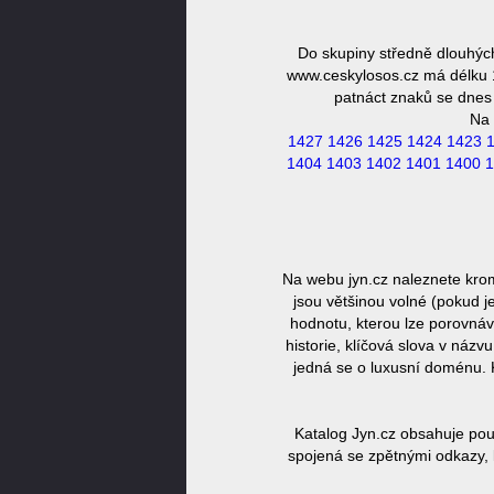
Do skupiny středně dlouhýc
www.ceskylosos.cz má délku 1
patnáct znaků se dnes 
Na 
1427
1426
1425
1424
1423
1404
1403
1402
1401
1400
1
Na webu jyn.cz naleznete kro
jsou většinou volné (pokud j
hodnotu, kterou lze porovnáv
historie, klíčová slova v náz
jedná se o luxusní doménu. 
Katalog Jyn.cz obsahuje pou
spojená se zpětnými odkazy, 