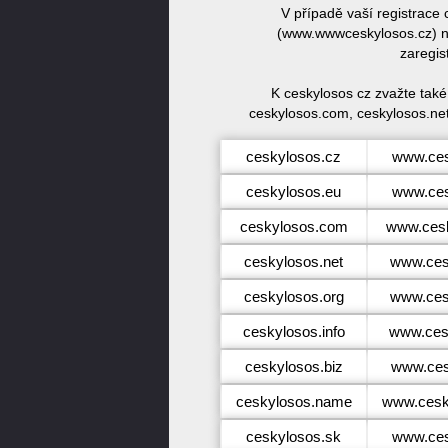
V případě vaší registrace
(www.wwwceskylosos.cz) ne
zaregis
K ceskylosos cz zvažte tak
ceskylosos.com, ceskylosos.net
ceskylosos.cz
www.ces
ceskylosos.eu
www.ces
ceskylosos.com
www.ces
ceskylosos.net
www.ces
ceskylosos.org
www.ces
ceskylosos.info
www.cesk
ceskylosos.biz
www.ces
ceskylosos.name
www.cesk
ceskylosos.sk
www.ces