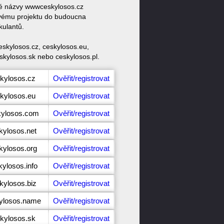
ové názvy wwwceskylosos.cz
svému projektu do budoucna
kulantů.
skylosos.cz, ceskylosos.eu,
skylosos.sk nebo ceskylosos.pl.
skylosos.cz
Ověřit/registrovat
skylosos.eu
Ověřit/registrovat
kylosos.com
Ověřit/registrovat
kylosos.net
Ověřit/registrovat
kylosos.org
Ověřit/registrovat
kylosos.info
Ověřit/registrovat
kylosos.biz
Ověřit/registrovat
kylosos.name
Ověřit/registrovat
skylosos.sk
Ověřit/registrovat