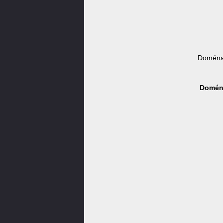
Doména 
Doména