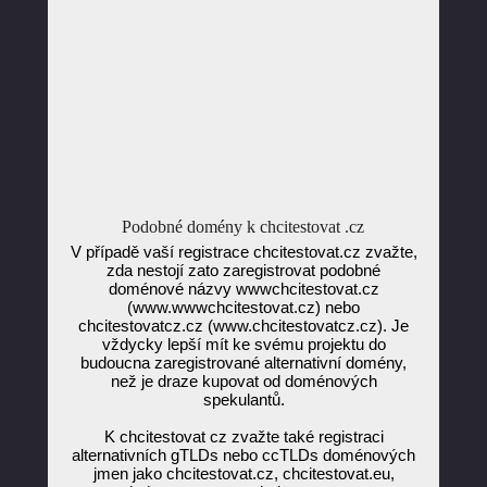
Podobné domény k chcitestovat .cz
V případě vaší registrace chcitestovat.cz zvažte,
zda nestojí zato zaregistrovat podobné
doménové názvy wwwchcitestovat.cz
(www.wwwchcitestovat.cz) nebo
chcitestovatcz.cz (www.chcitestovatcz.cz). Je
vždycky lepší mít ke svému projektu do
budoucna zaregistrované alternativní domény,
než je draze kupovat od doménových
spekulantů.
K chcitestovat cz zvažte také registraci
alternativních gTLDs nebo ccTLDs doménových
jmen jako chcitestovat.cz, chcitestovat.eu,