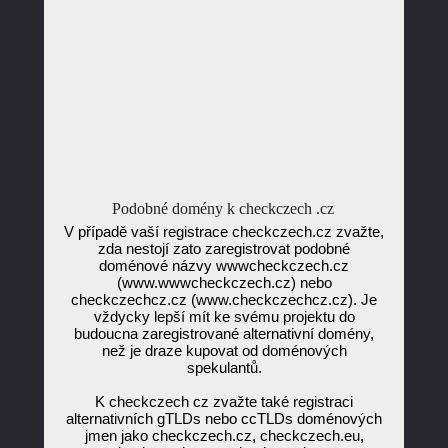
Podobné domény k checkczech .cz
V případě vaší registrace checkczech.cz zvažte,
zda nestojí zato zaregistrovat podobné
doménové názvy wwwcheckczech.cz
(www.wwwcheckczech.cz) nebo
checkczechcz.cz (www.checkczechcz.cz). Je
vždycky lepší mít ke svému projektu do
budoucna zaregistrované alternativní domény,
než je draze kupovat od doménových
spekulantů.
K checkczech cz zvažte také registraci
alternativních gTLDs nebo ccTLDs doménových
jmen jako checkczech.cz, checkczech.eu,