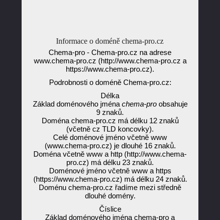
Informace o doméně chema-pro.cz
Chema-pro - Chema-pro.cz na adrese
www.chema-pro.cz (http://www.chema-pro.cz a
https://www.chema-pro.cz).
Podrobnosti o doméně Chema-pro.cz:
Délka
Základ doménového jména
chema-pro
obsahuje
9 znaků.
Doména chema-pro.cz má délku 12 znaků
(včetně cz TLD koncovky).
Celé doménové jméno včetně www
(www.chema-pro.cz) je dlouhé 16 znaků.
Doména včetně www a http (http://www.chema-
pro.cz) má délku 23 znaků.
Doménové jméno včetně www a https
(https://www.chema-pro.cz) má délku 24 znaků.
Doménu chema-pro.cz řadíme mezi středně
dlouhé domény.
Číslice
Základ doménového jména chema-pro a