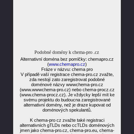
Podobné domény k chema-pro .cz
Alternativní doména bez pomlčky: chemapro.cz
(
www.chemapro.cz
)
Fráze v názvu: chema pro
V případě vaší registrace chema-pro.cz zvažte,
zda nestojí zato zaregistrovat podobné
doménové názvy wwwchema-pro.cz
(www.wwwchema-pro.cz) nebo chema-procz.cz
(www.chema-procz.cz). Je vždycky lepší mít ke
svému projektu do budoucna zaregistrované
alternativní domény, než je draze kupovat od
doménových spekulantů.
K chema-pro cz zvažte také registraci
alternativních gTLDs nebo ccTLDs doménových
jmen jako chema-pro.cz, chema-pro.eu, chema-