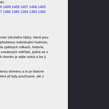
du:
0
1409
1408
1407
1406
1405
7
1386
1385
1384
1383
1382
mén (druhého řádu), které jsou
představu individuální hodnotu,
ta zpětných odkazů, historie,
a uvedených měřítek, jedná se o
domén je stále volná a lze ji
brou doménu a to je historie
ré již byly používané, ale z