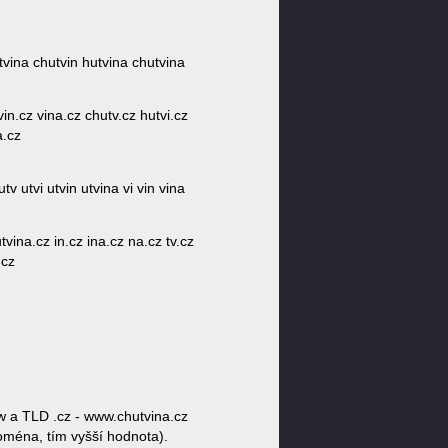
 utvina chutvin hutvina chutvina
tvin.cz vina.cz chutv.cz hutvi.cz
a.cz
tv utvi utvin utvina vi vin vina
vina.cz in.cz ina.cz na.cz tv.cz
.cz
w a TLD .cz - www.chutvina.cz
doména, tím vyšší hodnota).