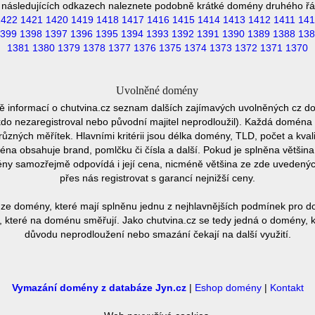
 následujících odkazech naleznete podobně krátké domény druhého řá
1422
1421
1420
1419
1418
1417
1416
1415
1414
1413
1412
1411
141
399
1398
1397
1396
1395
1394
1393
1392
1391
1390
1389
1388
138
1381
1380
1379
1378
1377
1376
1375
1374
1373
1372
1371
1370
Uvolněné domény
ě informací o chutvina.cz seznam dalších zajímavých uvolněných cz do
ěkdo nezaregistroval nebo původní majitel neprodloužil). Každá doména 
různých měřítek. Hlavními kritérii jsou délka domény, TLD, počet a kvali
éna obsahuje brand, pomlčku či čísla a další. Pokud je splněna většin
ny samozřejmě odpovídá i její cena, nicméně většina ze zde uvedených 
přes nás registrovat s garancí nejnižší ceny.
ze domény, které mají splněnu jednu z nejhlavnějších podmínek pro do
 které na doménu směřují. Jako chutvina.cz se tedy jedná o domény, kte
důvodu neprodloužení nebo smazání čekají na další využití.
Vymazání domény z databáze Jyn.cz
|
Eshop domény
|
Kontakt