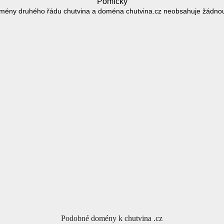
Pomlčky
mény druhého řádu chutvina a doména chutvina.cz neobsahuje žádno
Podobné domény k chutvina .cz