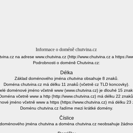
Informace o doméně chutvina.cz
vina.cz na adrese www.chutvina.cz (http://www.chutvina.cz a https://ww
Podrobnosti o doméně Chutvina.cz:
Délka
Základ doménového jména
chutvina
obsahuje 8 znaků.
Doména chutvina.cz má délku 11 znaků (včetně cz TLD koncovky).
elé doménové jméno včetně www (www.chutvina.cz) je dlouhé 15 znak
Doména včetně www a http (http://www.chutvina.cz) má délku 22 znaků
ové jméno včetně www a https (https://www.chutvina.cz) má délku 23 
Doménu chutvina.cz řadíme mezi krátké domény.
Číslice
doménového jména chutvina a doména chutvina.cz neobsahuje žádnou 