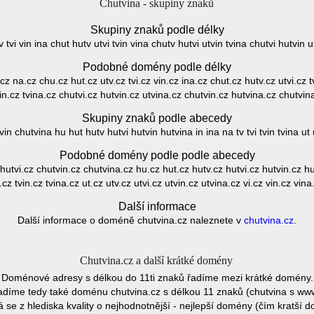
Chutvina - skupiny znaků
Skupiny znaků podle délky
v tvi vin ina chut hutv utvi tvin vina chutv hutvi utvin tvina chutvi hutvin
Podobné domény podle délky
.cz na.cz chu.cz hut.cz utv.cz tvi.cz vin.cz ina.cz chut.cz hutv.cz utvi.cz 
in.cz tvina.cz chutvi.cz hutvin.cz utvina.cz chutvin.cz hutvina.cz chutvin
Skupiny znaků podle abecedy
n chutvina hu hut hutv hutvi hutvin hutvina in ina na tv tvi tvin tvina ut u
Podobné domény podle podle abecedy
hutvi.cz chutvin.cz chutvina.cz hu.cz hut.cz hutv.cz hutvi.cz hutvin.cz hut
i.cz tvin.cz tvina.cz ut.cz utv.cz utvi.cz utvin.cz utvina.cz vi.cz vin.cz vina
Další informace
Další informace o doméně chutvina.cz naleznete v
chutvina.cz
.
Chutvina.cz a další krátké domény
Doménové adresy s délkou do 11ti znaků řadíme mezi krátké domény.
díme tedy také doménu chutvina.cz s délkou 11 znaků (chutvina s ww
se z hlediska kvality o nejhodnotnější - nejlepší domény (čím kratší 