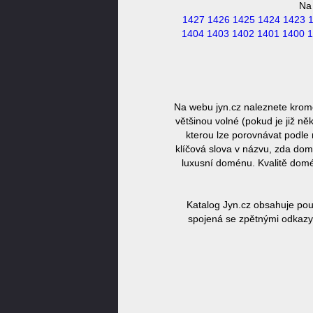
Na
1427
1426
1425
1424
1423
1404
1403
1402
1401
1400
1
Na webu jyn.cz naleznete krom
většinou volné (pokud je již n
kterou lze porovnávat podle 
klíčová slova v názvu, zda dom
luxusní doménu. Kvalitě domé
Katalog Jyn.cz obsahuje pou
spojená se zpětnými odkazy,