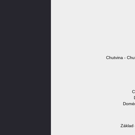
Chutvina - Chut
C
Domén
Základ 