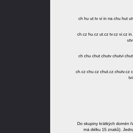
ch hu ut tv vi in na chu hut ut
ch.cz hu.cz ut.cz tv.cz vi.cz in
utv
ch chu chut chutv chutvi chutvi
ch.cz chu.cz chut.cz chutv.cz c
tv
Do skupiny krátkých domén řa
má délku 15 znaků). Jedná 