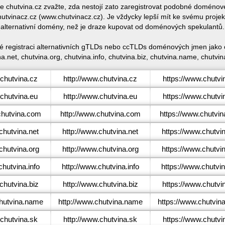
ace chutvina.cz zvažte, zda nestojí zato zaregistrovat podobné doméno
tvinacz.cz (www.chutvinacz.cz). Je vždycky lepší mít ke svému proje
alternativní domény, než je draze kupovat od doménových spekulantů.
ké registraci alternativních gTLDs nebo ccTLDs doménových jmen jako c
a.net, chutvina.org, chutvina.info, chutvina.biz, chutvina.name, chutvin
chutvina.cz
http://www.chutvina.cz
https://www.chutvi
chutvina.eu
http://www.chutvina.eu
https://www.chutvi
hutvina.com
http://www.chutvina.com
https://www.chutvi
hutvina.net
http://www.chutvina.net
https://www.chutvin
hutvina.org
http://www.chutvina.org
https://www.chutvi
hutvina.info
http://www.chutvina.info
https://www.chutvin
hutvina.biz
http://www.chutvina.biz
https://www.chutvin
hutvina.name
http://www.chutvina.name
https://www.chutvin
chutvina.sk
http://www.chutvina.sk
https://www.chutvi