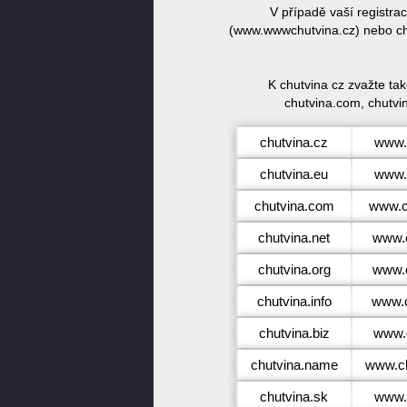
V případě vaší registr
(www.wwwchutvina.cz) nebo chu
K chutvina cz zvažte ta
chutvina.com, chutvin
chutvina.cz
www.
chutvina.eu
www.
chutvina.com
www.c
chutvina.net
www.c
chutvina.org
www.c
chutvina.info
www.c
chutvina.biz
www.c
chutvina.name
www.c
chutvina.sk
www.