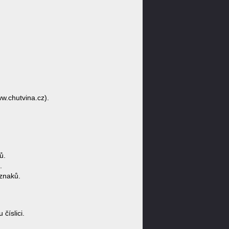
w.chutvina.cz).
ů.
.
znaků.
číslici.