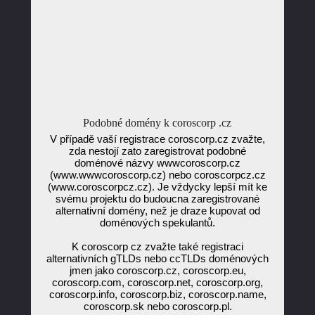
Podobné domény k coroscorp .cz
V případě vaší registrace coroscorp.cz zvažte,
zda nestojí zato zaregistrovat podobné
doménové názvy wwwcoroscorp.cz
(www.wwwcoroscorp.cz) nebo coroscorpcz.cz
(www.coroscorpcz.cz). Je vždycky lepší mít ke
svému projektu do budoucna zaregistrované
alternativní domény, než je draze kupovat od
doménových spekulantů.
K coroscorp cz zvažte také registraci
alternativních gTLDs nebo ccTLDs doménových
jmen jako coroscorp.cz, coroscorp.eu,
coroscorp.com, coroscorp.net, coroscorp.org,
coroscorp.info, coroscorp.biz, coroscorp.name,
coroscorp.sk nebo coroscorp.pl.