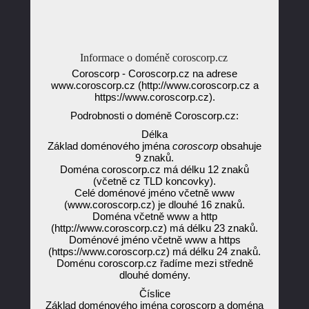
Informace o doméně coroscorp.cz
Coroscorp - Coroscorp.cz na adrese
www.coroscorp.cz (http://www.coroscorp.cz a
https://www.coroscorp.cz).
Podrobnosti o doméně Coroscorp.cz:
Délka
Základ doménového jména
coroscorp
obsahuje
9 znaků.
Doména coroscorp.cz má délku 12 znaků
(včetně cz TLD koncovky).
Celé doménové jméno včetně www
(www.coroscorp.cz) je dlouhé 16 znaků.
Doména včetně www a http
(http://www.coroscorp.cz) má délku 23 znaků.
Doménové jméno včetně www a https
(https://www.coroscorp.cz) má délku 24 znaků.
Doménu coroscorp.cz řadíme mezi středně
dlouhé domény.
Číslice
Základ doménového jména coroscorp a doména