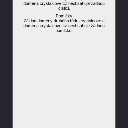
doména crystalcove.cz neobsahuje žádnou
číslici.
Pomlčky
Základ domény druhého řádu crystalcove a
doména crystalcove.cz neobsahuje žádnou
pomlčku.