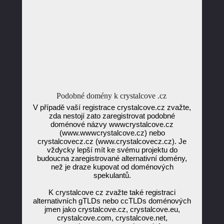
Podobné domény k crystalcove .cz
V případě vaší registrace crystalcove.cz zvažte,
zda nestojí zato zaregistrovat podobné
doménové názvy wwwcrystalcove.cz
(www.wwwcrystalcove.cz) nebo
crystalcovecz.cz (www.crystalcovecz.cz). Je
vždycky lepší mít ke svému projektu do
budoucna zaregistrované alternativní domény,
než je draze kupovat od doménových
spekulantů.
K crystalcove cz zvažte také registraci
alternativních gTLDs nebo ccTLDs doménových
jmen jako crystalcove.cz, crystalcove.eu,
crystalcove.com, crystalcove.net,