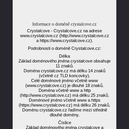
Informace o doméně crystalcove.cz
Crystalcove - Crystalcove.cz na adrese
www.crystalcove.cz (http://www.crystalcove.cz
a https://www.crystalcove.cz).
Podrobnosti o doméně Crystalcove.cz:
Délka
Základ doménového jména
crystalcove
obsahuje
11 znaků.
Doména crystalcove.cz má délku 14 znaků
(včetně cz TLD koncovky).
Celé doménové jméno včetně www
(www.crystalcove.cz) je dlouhé 18 znaků.
Doména včetně www a http
(http://www.crystalcove.cz) má délku 25 znaků.
Doménové jméno včetně www a https
(https://www.crystalcove.cz) má délku 26 znaků.
Doménu crystalcove.cz řadíme mezi středně
dlouhé domény.
Číslice
Základ doménového jména crystalcove a