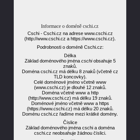
Informace o doméně cschi.cz
Cschi - Cschi.cz na adrese www.cschi.cz
(http://www.cschi.cz a https://www.cschi.cz).
Podrobnosti o doméně Cschi.cz:
Délka
Základ doménového jména
cschi
obsahuje 5
znaků.
Doména cschi.cz má délku 8 znaků (včetně cz
TLD koncovky).
Celé doménové jméno včetně www
(www.cschi.cz) je dlouhé 12 znaků.
Doména včetně www a http
(http://www.cschi.cz) má délku 19 znaků.
Doménové jméno včetně www a https
(https://www.cschi.cz) má délku 20 znaků.
Doménu cschi.cz řadíme mezi krátké domény.
Číslice
Základ doménového jména cschi a doména
cschi.cz neobsahuje žádnou číslici.