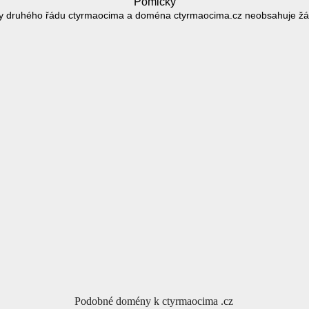
Pomlčky
 druhého řádu ctyrmaocima a doména ctyrmaocima.cz neobsahuje ž
Podobné domény k ctyrmaocima .cz