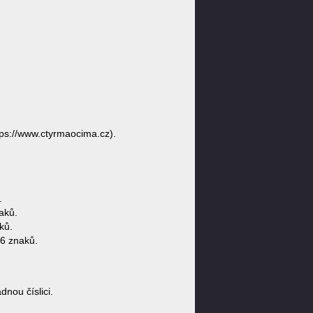
ps://www.ctyrmaocima.cz).
.
aků.
ků.
6 znaků.
ou číslici.