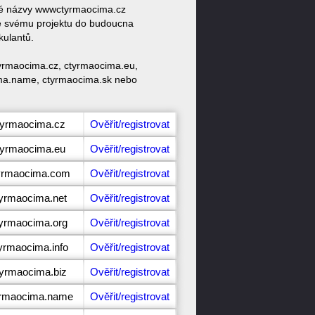
ové názvy wwwctyrmaocima.cz
e svému projektu do budoucna
kulantů.
tyrmaocima.cz, ctyrmaocima.eu,
ima.name, ctyrmaocima.sk nebo
tyrmaocima.cz
Ověřit/registrovat
tyrmaocima.eu
Ověřit/registrovat
tyrmaocima.com
Ověřit/registrovat
tyrmaocima.net
Ověřit/registrovat
tyrmaocima.org
Ověřit/registrovat
yrmaocima.info
Ověřit/registrovat
tyrmaocima.biz
Ověřit/registrovat
yrmaocima.name
Ověřit/registrovat