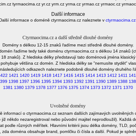
cim.cz tyrmaocima.cz yr.cz yrm.cz yrma.cz yrmao.cz yrmaoc.cz yrmao
Další informace
Další informace o doméně ctyrmaocima.cz naleznete v
ctyrmaocima.cz
Ctyrmaocima.cz a další středně dlouhé domény
Domény s délkou 12-15 znaků řadíme mezi středně dlouhé domény.
 domén řadíme tedy také doménu ctyrmaocima.cz s délkou 14 znaků (c
8 znaků). Z hlediska délky představují tato doménová jména klasický 
pohybuje většina cz domén. Z hlediska délky se "nemusíte stydět" vla
následujících odkazech naleznete podobně dlouhé domény druhého ř
1422
1421
1420
1419
1418
1417
1416
1415
1414
1413
1412
1411
141
399
1398
1397
1396
1395
1394
1393
1392
1391
1390
1389
1388
138
1381
1380
1379
1378
1377
1376
1375
1374
1373
1372
1371
1370
Uvolněné domény
ě informací o ctyrmaocima.cz seznam dalších zajímavých uvolněných 
e již někdo nezaregistroval nebo původní majitel neprodloužil). Každá 
at podle různých měřítek. Hlavními kritérii jsou délka domény, TLD, poč
vu, zda doména obsahuje brand, pomlčku či čísla a další. Pokud je spln