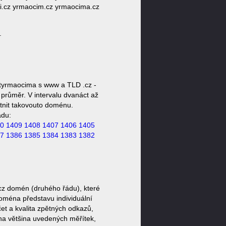
ci.cz yrmaocim.cz yrmaocima.cz
.
tyrmaocima s www a TLD .cz -
průměr. V intervalu dvanáct až
stnit takovouto doménu.
ádu:
0
1409
1408
1407
1406
1405
7
1386
1385
1384
1383
1382
cz domén (druhého řádu), které
doména představu individuální
et a kvalita zpětných odkazů,
ěna většina uvedených měřítek,