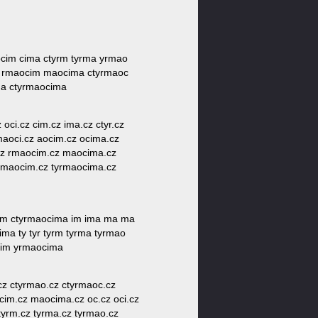
 ocim cima ctyrm tyrma yrmao
i rmaocim maocima ctyrmaoc
ma ctyrmaocima
 oci.cz cim.cz ima.cz ctyr.cz
maoci.cz aocim.cz ocima.cz
.cz rmaocim.cz maocima.cz
yrmaocim.cz tyrmaocima.cz
ocim ctyrmaocima im ima ma ma
a ty tyr tyrm tyrma tyrmao
cim yrmaocima
.cz ctyrmao.cz ctyrmaoc.cz
im.cz maocima.cz oc.cz oci.cz
tyrm.cz tyrma.cz tyrmao.cz