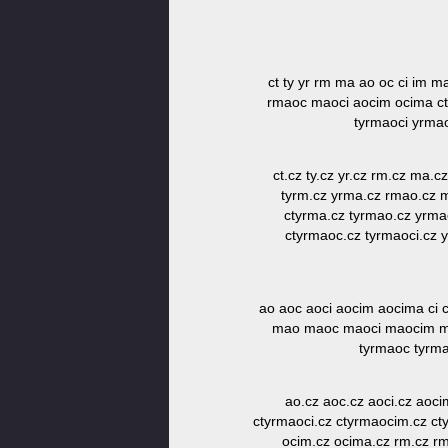
ct ty yr rm ma ao oc ci im 
rmaoc maoci aocim ocima c
tyrmaoci yrma
ct.cz ty.cz yr.cz rm.cz ma.c
tyrm.cz yrma.cz rmao.cz m
ctyrma.cz tyrmao.cz yrma
ctyrmaoc.cz tyrmaoci.cz 
ao aoc aoci aocim aocima ci 
mao maoc maoci maocim mao
tyrmaoc tyrm
ao.cz aoc.cz aoci.cz aoci
ctyrmaoci.cz ctyrmaocim.cz c
ocim.cz ocima.cz rm.cz rm