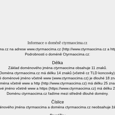
Informace o doméně ctyrmaocima.cz
a.cz na adrese www.ctyrmaocima.cz (http://www.ctyrmaocima.cz a htt
Podrobnosti o doméně Ctyrmaocima.cz:
Délka
Základ doménového jména
ctyrmaocima
obsahuje 11 znaků.
Doména ctyrmaocima.cz má délku 14 znaků (včetně cz TLD koncovky)
é doménové jméno včetně www (www.ctyrmaocima.cz) je dlouhé 18 zn
ména včetně www a http (http://www.ctyrmaocima.cz) má délku 25 zna
é jméno včetně www a https (https://www.ctyrmaocima.cz) má délku 2
Doménu ctyrmaocima.cz řadíme mezi středně dlouhé domény.
Číslice
énového jména ctyrmaocima a doména ctyrmaocima.cz neobsahuje žádn