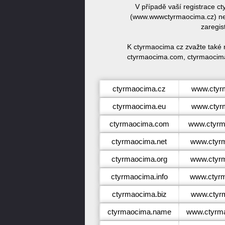
V případě vaší registrace 
(www.wwwctyrmaocima.cz) neb
zaregis
K ctyrmaocima cz zvažte také 
ctyrmaocima.com, ctyrmaocima
ctyrmaocima.cz
www.ctyr
ctyrmaocima.eu
www.ctyr
ctyrmaocima.com
www.ctyrm
ctyrmaocima.net
www.ctyr
ctyrmaocima.org
www.ctyr
ctyrmaocima.info
www.ctyrm
ctyrmaocima.biz
www.ctyr
ctyrmaocima.name
www.ctyrm