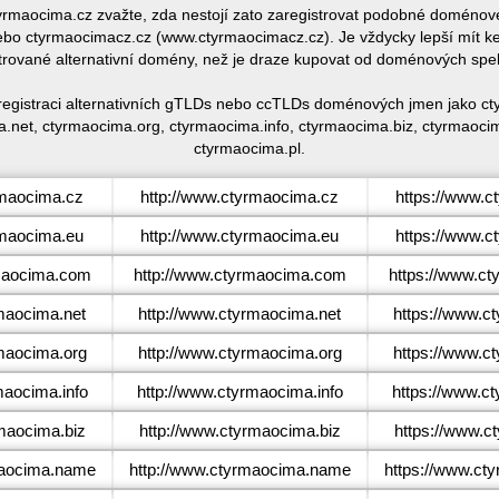
ctyrmaocima.cz zvažte, zda nestojí zato zaregistrovat podobné domén
o ctyrmaocimacz.cz (www.ctyrmaocimacz.cz). Je vždycky lepší mít k
trované alternativní domény, než je draze kupovat od doménových spe
registraci alternativních gTLDs nebo ccTLDs doménových jmen jako c
.net, ctyrmaocima.org, ctyrmaocima.info, ctyrmaocima.biz, ctyrmaoc
ctyrmaocima.pl.
maocima.cz
http://www.ctyrmaocima.cz
https://www.c
maocima.eu
http://www.ctyrmaocima.eu
https://www.c
aocima.com
http://www.ctyrmaocima.com
https://www.c
maocima.net
http://www.ctyrmaocima.net
https://www.c
maocima.org
http://www.ctyrmaocima.org
https://www.c
aocima.info
http://www.ctyrmaocima.info
https://www.ct
maocima.biz
http://www.ctyrmaocima.biz
https://www.c
aocima.name
http://www.ctyrmaocima.name
https://www.ct