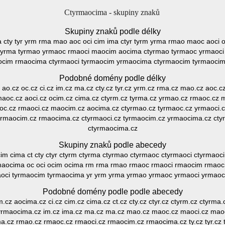
Ctyrmaocima - skupiny znaků
Skupiny znaků podle délky
ma cty tyr yrm rma mao aoc oci cim ima ctyr tyrm yrma rmao maoc aoci
tyrma tyrmao yrmaoc rmaoci maocim aocima ctyrmao tyrmaoc yrmaoc
ocim rmaocima ctyrmaoci tyrmaocim yrmaocima ctyrmaocim tyrmaoci
Podobné domény podle délky
z ao.cz oc.cz ci.cz im.cz ma.cz cty.cz tyr.cz yrm.cz rma.cz mao.cz aoc.cz
aoc.cz aoci.cz ocim.cz cima.cz ctyrm.cz tyrma.cz yrmao.cz rmaoc.cz 
oc.cz rmaoci.cz maocim.cz aocima.cz ctyrmao.cz tyrmaoc.cz yrmaoci
yrmaocim.cz rmaocima.cz ctyrmaoci.cz tyrmaocim.cz yrmaocima.cz ct
ctyrmaocima.cz
Skupiny znaků podle abecedy
cim cima ct cty ctyr ctyrm ctyrma ctyrmao ctyrmaoc ctyrmaoci ctyrma
cima oc oci ocim ocima rm rma rmao rmaoc rmaoci rmaocim rmaocim
aoci tyrmaocim tyrmaocima yr yrm yrma yrmao yrmaoc yrmaoci yrmao
Podobné domény podle podle abecedy
m.cz aocima.cz ci.cz cim.cz cima.cz ct.cz cty.cz ctyr.cz ctyrm.cz ctyrma
tyrmaocima.cz im.cz ima.cz ma.cz ma.cz mao.cz maoc.cz maoci.cz maoc
a.cz rmao.cz rmaoc.cz rmaoci.cz rmaocim.cz rmaocima.cz ty.cz tyr.cz 