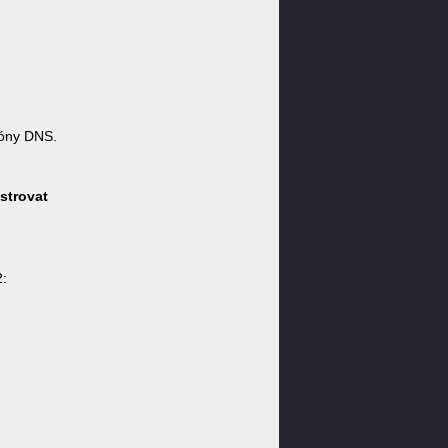
óny DNS.
strovat
: