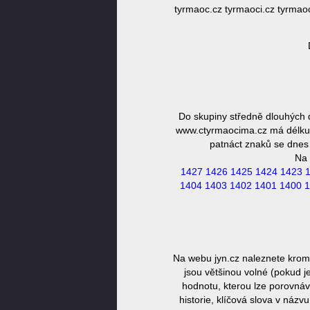
tyrmaoc.cz tyrmaoci.cz tyrmao
Do skupiny středně dlouhých
www.ctyrmaocima.cz má délku 1
patnáct znaků se dnes 
Na 
1427
1426
1425
1424
1423
1404
1403
1402
1401
1400
1
Na webu jyn.cz naleznete krom
jsou většinou volné (pokud j
hodnotu, kterou lze porovnáv
historie, klíčová slova v náz