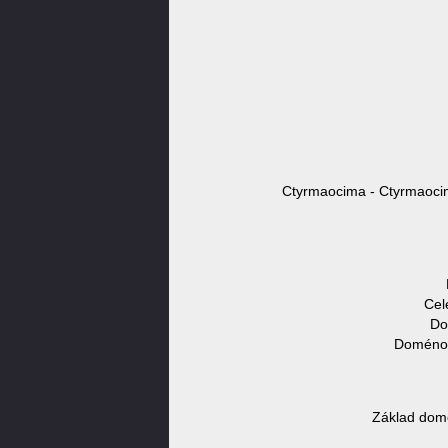
Ctyrmaocima - Ctyrmaocim
Cel
Do
Doménov
Základ dom