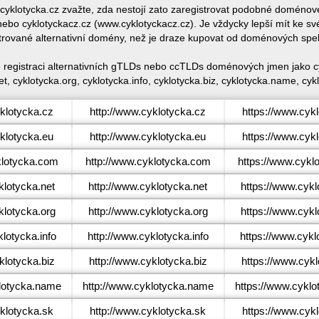
e cyklotycka.cz zvažte, zda nestojí zato zaregistrovat podobné doméno
ebo cyklotyckacz.cz (www.cyklotyckacz.cz). Je vždycky lepší mít ke s
trované alternativní domény, než je draze kupovat od doménových spe
é registraci alternativních gTLDs nebo ccTLDs doménových jmen jako cy
t, cyklotycka.org, cyklotycka.info, cyklotycka.biz, cyklotycka.name, cyk
klotycka.cz
http://www.cyklotycka.cz
https://www.cyk
klotycka.eu
http://www.cyklotycka.eu
https://www.cyk
lotycka.com
http://www.cyklotycka.com
https://www.cykl
lotycka.net
http://www.cyklotycka.net
https://www.cykl
lotycka.org
http://www.cyklotycka.org
https://www.cykl
lotycka.info
http://www.cyklotycka.info
https://www.cykl
lotycka.biz
http://www.cyklotycka.biz
https://www.cykl
otycka.name
http://www.cyklotycka.name
https://www.cykl
klotycka.sk
http://www.cyklotycka.sk
https://www.cyk