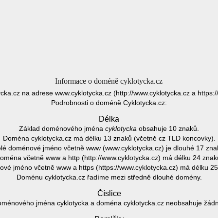
Informace o doméně cyklotycka.cz
ycka.cz na adrese www.cyklotycka.cz (http://www.cyklotycka.cz a https:/
Podrobnosti o doméně Cyklotycka.cz:
Délka
Základ doménového jména
cyklotycka
obsahuje 10 znaků.
Doména cyklotycka.cz má délku 13 znaků (včetně cz TLD koncovky).
lé doménové jméno včetně www (www.cyklotycka.cz) je dlouhé 17 zna
oména včetně www a http (http://www.cyklotycka.cz) má délku 24 znak
vé jméno včetně www a https (https://www.cyklotycka.cz) má délku 25
Doménu cyklotycka.cz řadíme mezi středně dlouhé domény.
Číslice
oménového jména cyklotycka a doména cyklotycka.cz neobsahuje žádnou