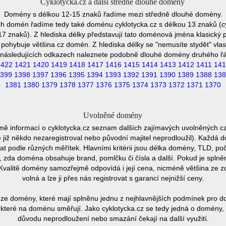
Cyklotycka.cz a další středně dlouhé domény
Domény s délkou 12-15 znaků řadíme mezi středně dlouhé domény.
h domén řadíme tedy také doménu cyklotycka.cz s délkou 13 znaků (c
7 znaků). Z hlediska délky představují tato doménová jména klasický p
pohybuje většina cz domén. Z hlediska délky se "nemusíte stydět" vla
následujících odkazech naleznete podobně dlouhé domény druhého ř
1422
1421
1420
1419
1418
1417
1416
1415
1414
1413
1412
1411
141
399
1398
1397
1396
1395
1394
1393
1392
1391
1390
1389
1388
138
1381
1380
1379
1378
1377
1376
1375
1374
1373
1372
1371
1370
Uvolněné domény
mě informací o cyklotycka.cz seznam dalších zajímavých uvolněných c
e již někdo nezaregistroval nebo původní majitel neprodloužil). Každá 
at podle různých měřítek. Hlavními kritérii jsou délka domény, TLD, poč
vu, zda doména obsahuje brand, pomlčku či čísla a další. Pokud je spln
Kvalitě domény samozřejmě odpovídá i její cena, nicméně většina ze 
volná a lze ji přes nás registrovat s garancí nejnižší ceny.
ze domény, které mají splněnu jednu z nejhlavnějších podmínek pro do
které na doménu směřují. Jako cyklotycka.cz se tedy jedná o domény, kt
důvodu neprodloužení nebo smazání čekají na další využití.