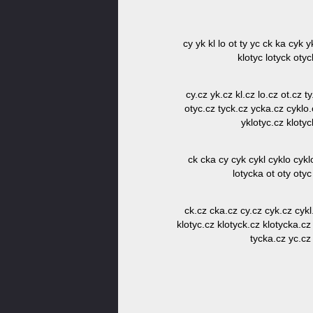
cy yk kl lo ot ty yc ck ka cyk y
klotyc lotyck oty
cy.cz yk.cz kl.cz lo.cz ot.cz t
otyc.cz tyck.cz ycka.cz cyklo.c
yklotyc.cz klotyc
ck cka cy cyk cykl cyklo cyklo
lotycka ot oty otyc
ck.cz cka.cz cy.cz cyk.cz cykl.
klotyc.cz klotyck.cz klotycka.cz 
tycka.cz yc.cz 