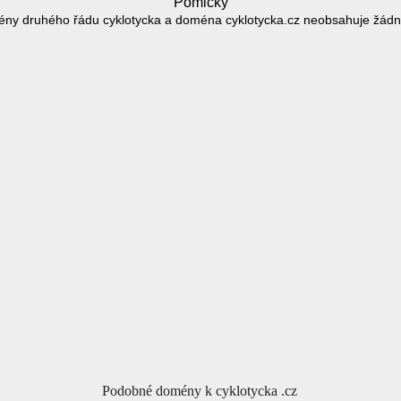
Pomlčky
ny druhého řádu cyklotycka a doména cyklotycka.cz neobsahuje žád
Podobné domény k cyklotycka .cz