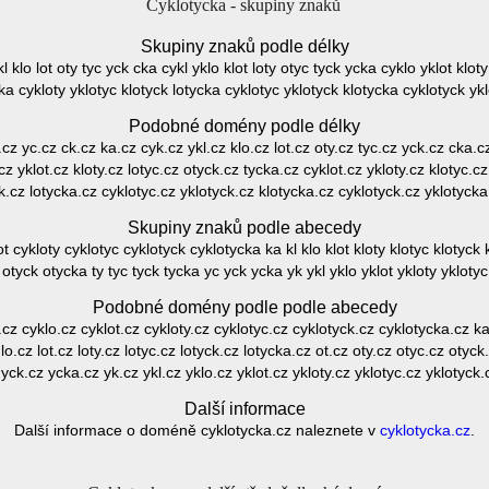
Cyklotycka - skupiny znaků
Skupiny znaků podle délky
kl klo lot oty tyc yck cka cykl yklo klot loty otyc tyck ycka cyklo yklot klot
cka cykloty yklotyc klotyck lotycka cyklotyc yklotyck klotycka cyklotyck yk
Podobné domény podle délky
y.cz yc.cz ck.cz ka.cz cyk.cz ykl.cz klo.cz lot.cz oty.cz tyc.cz yck.cz cka.cz
z yklot.cz kloty.cz lotyc.cz otyck.cz tycka.cz cyklot.cz ykloty.cz klotyc.c
k.cz lotycka.cz cyklotyc.cz yklotyck.cz klotycka.cz cyklotyck.cz yklotyck
Skupiny znaků podle abecedy
t cykloty cyklotyc cyklotyck cyklotycka ka kl klo klot kloty klotyc klotyck kl
 otyck otycka ty tyc tyck tycka yc yck ycka yk ykl yklo yklot ykloty ykloty
Podobné domény podle podle abecedy
cz cyklo.cz cyklot.cz cykloty.cz cyklotyc.cz cyklotyck.cz cyklotycka.cz ka.
lo.cz lot.cz loty.cz lotyc.cz lotyck.cz lotycka.cz ot.cz oty.cz otyc.cz otyck
yck.cz ycka.cz yk.cz ykl.cz yklo.cz yklot.cz ykloty.cz yklotyc.cz yklotyck
Další informace
Další informace o doméně cyklotycka.cz naleznete v
cyklotycka.cz
.