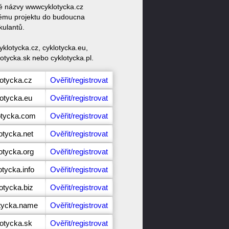
vé názvy wwwcyklotycka.cz
vému projektu do budoucna
kulantů.
klotycka.cz, cyklotycka.eu,
lotycka.sk nebo cyklotycka.pl.
lotycka.cz
Ověřit/registrovat
lotycka.eu
Ověřit/registrovat
otycka.com
Ověřit/registrovat
otycka.net
Ověřit/registrovat
otycka.org
Ověřit/registrovat
otycka.info
Ověřit/registrovat
otycka.biz
Ověřit/registrovat
otycka.name
Ověřit/registrovat
lotycka.sk
Ověřit/registrovat