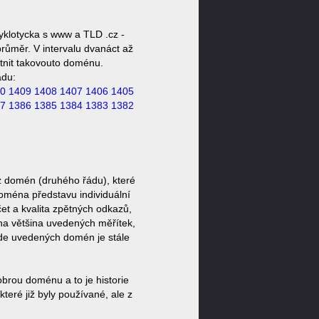
yklotycka s www a TLD .cz -
růměr. V intervalu dvanáct až
stnit takovouto doménu.
ádu:
0
1409
1408
1407
1406
1405
7
1386
1385
1384
1383
1382
z domén (druhého řádu), které
doména představu individuální
et a kvalita zpětných odkazů,
ěna většina uvedených měřítek,
zde uvedených domén je stále
brou doménu a to je historie
eré již byly používané, ale z