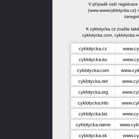
V případě vaší registrac
(www.wwwcyklotycka.cz) n
zaregis
K cyklotycka cz zvažte tak
cyklotycka.com, cyklotycka.ne
cyklotycka.cz
www.cy
cyklotycka.eu
www.cy
cyklotycka.com
www.cyk
cyklotycka.net
www.cyk
cyklotycka.org
www.cyk
cyklotycka.info
www.cyk
cyklotycka.biz
www.cyk
cyklotycka.name
www.cykl
cyklotycka.sk
www.cy