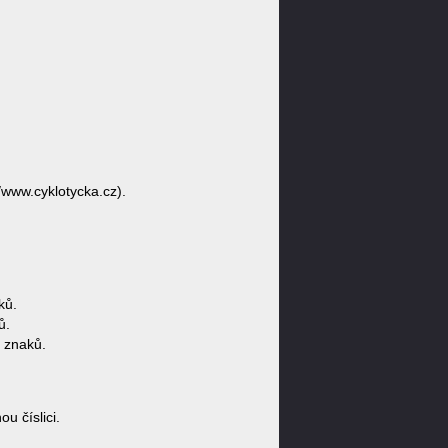
/www.cyklotycka.cz).
ků.
ů.
 znaků.
 číslici.