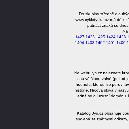
Do skupiny středně dlouhýc
www.cyklotycka.cz má délku 1
patnáct znaků se dnes 
Na 
1427
1426
1425
1424
1423
1404
1403
1402
1401
1400
1
Na webu jyn.cz naleznete kro
jsou většinou volné (pokud j
hodnotu, kterou lze porovnáv
historie, klíčová slova v náz
jedná se o luxusní doménu. 
Katalog Jyn.cz obsahuje pou
spojená se zpětnými odkazy, 