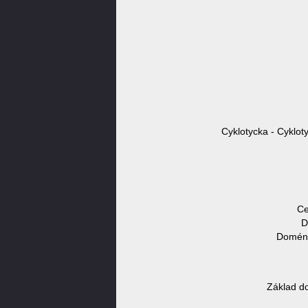
Cyklotycka - Cyklot
Ce
D
Doméno
Základ d