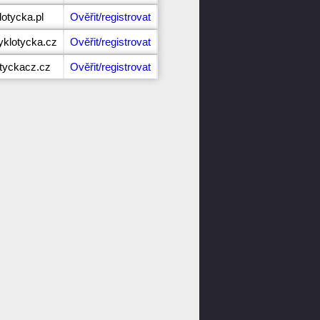
lotycka.pl
Ověřit/registrovat
klotycka.cz
Ověřit/registrovat
otyckacz.cz
Ověřit/registrovat