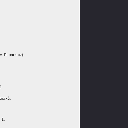
w.d1-park.cz).
ů.
.
znaků.
 1.