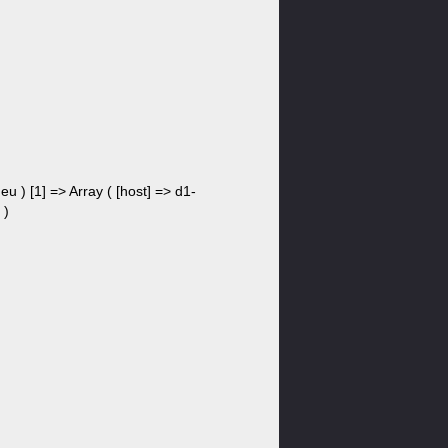
eu ) [1] => Array ( [host] => d1-
 )