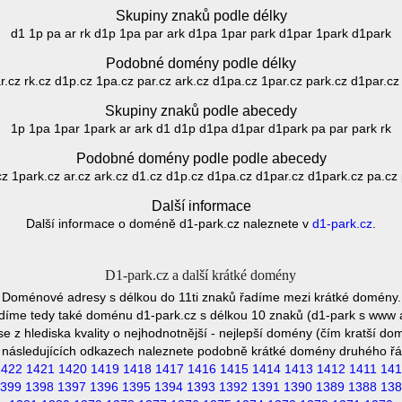
Skupiny znaků podle délky
d1 1p pa ar rk d1p 1pa par ark d1pa 1par park d1par 1park d1park
Podobné domény podle délky
r.cz rk.cz d1p.cz 1pa.cz par.cz ark.cz d1pa.cz 1par.cz park.cz d1par.c
Skupiny znaků podle abecedy
1p 1pa 1par 1park ar ark d1 d1p d1pa d1par d1park pa par park rk
Podobné domény podle podle abecedy
z 1park.cz ar.cz ark.cz d1.cz d1p.cz d1pa.cz d1par.cz d1park.cz pa.cz 
Další informace
Další informace o doméně d1-park.cz naleznete v
d1-park.cz
.
D1-park.cz a další krátké domény
Doménové adresy s délkou do 11ti znaků řadíme mezi krátké domény.
díme tedy také doménu d1-park.cz s délkou 10 znaků (d1-park s www 
e z hlediska kvality o nejhodnotnější - nejlepší domény (čím kratší do
 následujících odkazech naleznete podobně krátké domény druhého řá
1422
1421
1420
1419
1418
1417
1416
1415
1414
1413
1412
1411
141
399
1398
1397
1396
1395
1394
1393
1392
1391
1390
1389
1388
138