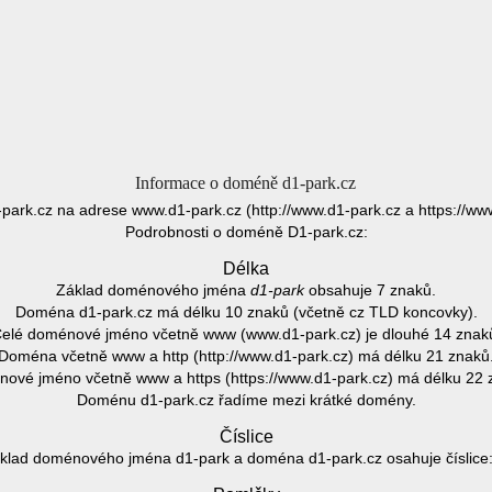
Informace o doméně d1-park.cz
park.cz na adrese www.d1-park.cz (http://www.d1-park.cz a https://ww
Podrobnosti o doméně D1-park.cz:
Délka
Základ doménového jména
d1-park
obsahuje 7 znaků.
Doména d1-park.cz má délku 10 znaků (včetně cz TLD koncovky).
elé doménové jméno včetně www (www.d1-park.cz) je dlouhé 14 znak
Doména včetně www a http (http://www.d1-park.cz) má délku 21 znaků
ové jméno včetně www a https (https://www.d1-park.cz) má délku 22 
Doménu d1-park.cz řadíme mezi krátké domény.
Číslice
klad doménového jména d1-park a doména d1-park.cz osahuje číslice: