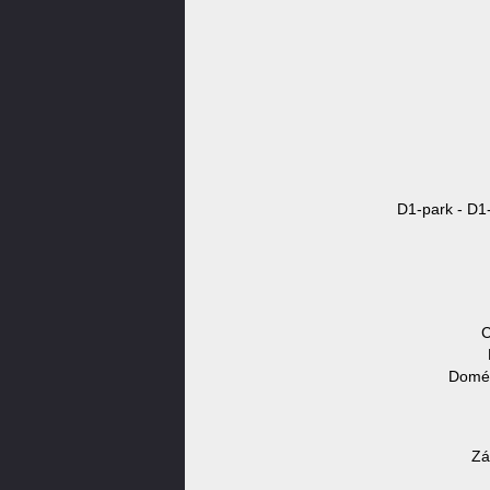
D1-park - D1-
C
Domén
Zá