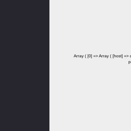
Array ( [0] => Array ( [host] =>
p