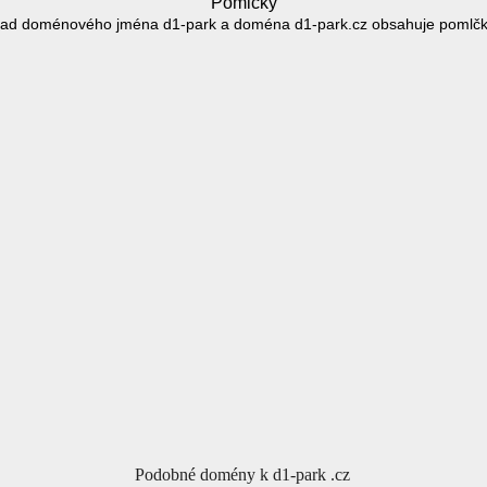
Pomlčky
lad doménového jména d1-park a doména d1-park.cz obsahuje pomlčky
Podobné domény k d1-park .cz