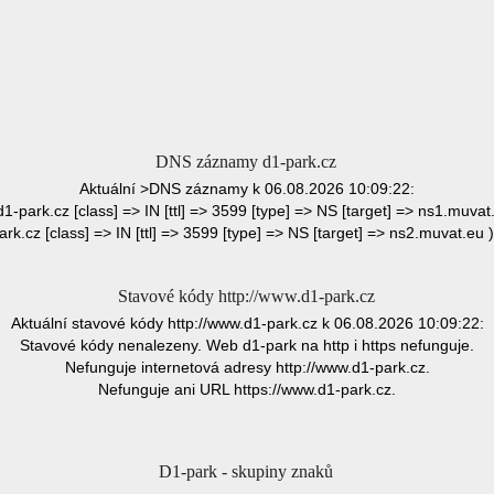
DNS záznamy d1-park.cz
Aktuální >DNS záznamy k 06.08.2026 10:09:22:
 d1-park.cz [class] => IN [ttl] => 3599 [type] => NS [target] => ns1.muvat.
ark.cz [class] => IN [ttl] => 3599 [type] => NS [target] => ns2.muvat.eu )
Stavové kódy http://www.d1-park.cz
Aktuální stavové kódy http://www.d1-park.cz k 06.08.2026 10:09:22:
Stavové kódy nenalezeny. Web d1-park na http i https nefunguje.
Nefunguje internetová adresy http://www.d1-park.cz.
Nefunguje ani URL https://www.d1-park.cz.
D1-park - skupiny znaků