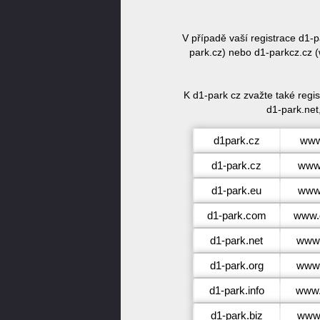
V případě vaší registrace d1
park.cz) nebo d1-parkcz.cz (
K d1-park cz zvažte také regi
d1-park.net
d1park.cz
www
d1-park.cz
www.
d1-park.eu
www.
d1-park.com
www.
d1-park.net
www.
d1-park.org
www.
d1-park.info
www.
d1-park.biz
www.