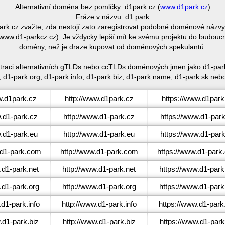
Alternativní doména bez pomlčky: d1park.cz (
www.d1park.cz
)
Fráze v názvu: d1 park
-park.cz zvažte, zda nestojí zato zaregistrovat podobné doménové ná
www.d1-parkcz.cz). Je vždycky lepší mít ke svému projektu do budoucn
domény, než je draze kupovat od doménových spekulantů.
straci alternativních gTLDs nebo ccTLDs doménových jmen jako d1-par
, d1-park.org, d1-park.info, d1-park.biz, d1-park.name, d1-park.sk nebo
.d1park.cz
http://www.d1park.cz
https://www.d1park
d1-park.cz
http://www.d1-park.cz
https://www.d1-par
d1-park.eu
http://www.d1-park.eu
https://www.d1-par
d1-park.com
http://www.d1-park.com
https://www.d1-park
d1-park.net
http://www.d1-park.net
https://www.d1-park
d1-park.org
http://www.d1-park.org
https://www.d1-park
d1-park.info
http://www.d1-park.info
https://www.d1-park.
d1-park.biz
http://www.d1-park.biz
https://www.d1-park