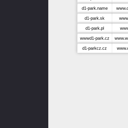
d1-park.name
www.d
d1-park.sk
www.
d1-park.pl
www
wwwd1-park.cz
www.w
d1-parkcz.cz
www.d