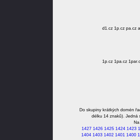
d1.cz 1p.cz pa.cz a
1p.cz 1pa.cz 1par.c
Do skupiny krátkých domén řa
délku 14 znaků). Jedná s
Na
1427
1426
1425
1424
1423
1404
1403
1402
1401
1400
1