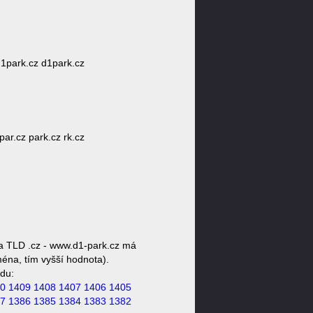
z 1park.cz d1park.cz
par.cz park.cz rk.cz
a TLD .cz - www.d1-park.cz má
ména, tím vyšší hodnota).
du:
0
1409
1408
1407
1406
1405
7
1386
1385
1384
1383
1382