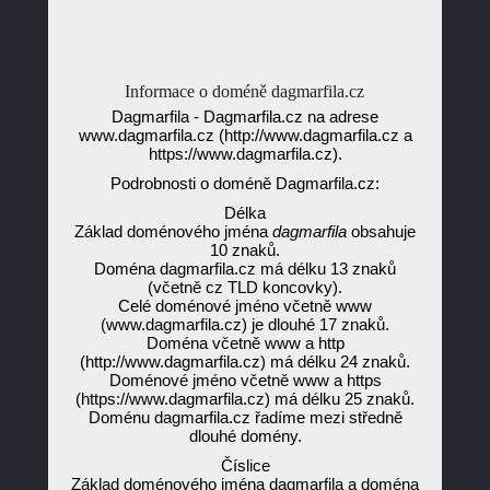
Informace o doméně dagmarfila.cz
Dagmarfila - Dagmarfila.cz na adrese
www.dagmarfila.cz (http://www.dagmarfila.cz a
https://www.dagmarfila.cz).
Podrobnosti o doméně Dagmarfila.cz:
Délka
Základ doménového jména
dagmarfila
obsahuje
10 znaků.
Doména dagmarfila.cz má délku 13 znaků
(včetně cz TLD koncovky).
Celé doménové jméno včetně www
(www.dagmarfila.cz) je dlouhé 17 znaků.
Doména včetně www a http
(http://www.dagmarfila.cz) má délku 24 znaků.
Doménové jméno včetně www a https
(https://www.dagmarfila.cz) má délku 25 znaků.
Doménu dagmarfila.cz řadíme mezi středně
dlouhé domény.
Číslice
Základ doménového jména dagmarfila a doména