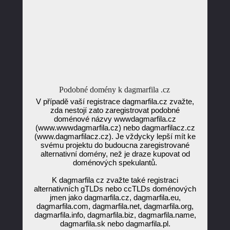
Podobné domény k dagmarfila .cz
V případě vaší registrace dagmarfila.cz zvažte,
zda nestojí zato zaregistrovat podobné
doménové názvy wwwdagmarfila.cz
(www.wwwdagmarfila.cz) nebo dagmarfilacz.cz
(www.dagmarfilacz.cz). Je vždycky lepší mít ke
svému projektu do budoucna zaregistrované
alternativní domény, než je draze kupovat od
doménových spekulantů.
K dagmarfila cz zvažte také registraci
alternativních gTLDs nebo ccTLDs doménových
jmen jako dagmarfila.cz, dagmarfila.eu,
dagmarfila.com, dagmarfila.net, dagmarfila.org,
dagmarfila.info, dagmarfila.biz, dagmarfila.name,
dagmarfila.sk nebo dagmarfila.pl.