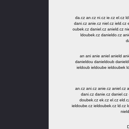
da.cz an.cz ni.cz ie.cz el.cz 
dani.cz anie.cz niel.cz ield.c
oubek.cz daniel.cz anield.cz ni
ldoubek.cz danieldo.cz ani
d
an ani anie aniel anield a
danieldou danieldoub danield
ieldoub ieldoube ieldoubek l
an.cz ani.cz anie.cz aniel.cz
dani.cz danie.cz daniel.c
doubek.cz ek.cz el.cz eld.cz
ieldoube.cz ieldoubek.cz ld.cz l
niel
D