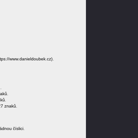
tps://www.danieldoubek.cz).
.
aků.
ků.
27 znaků.
nou číslici.