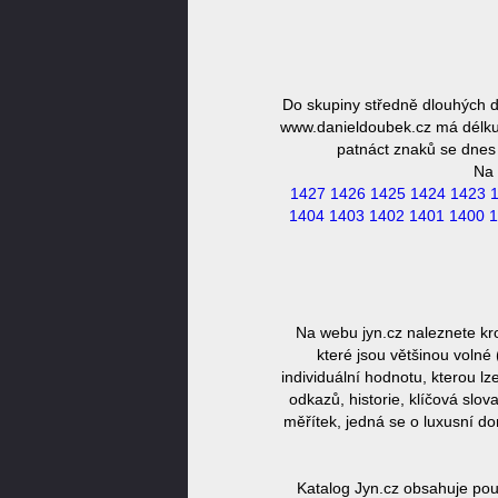
Do skupiny středně dlouhých 
www.danieldoubek.cz má délku 
patnáct znaků se dnes 
Na 
1427
1426
1425
1424
1423
1404
1403
1402
1401
1400
1
Na webu jyn.cz naleznete k
které jsou většinou volné
individuální hodnotu, kterou l
odkazů, historie, klíčová slo
měřítek, jedná se o luxusní 
Katalog Jyn.cz obsahuje pou