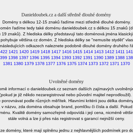
Danieldoubek.cz a další středně dlouhé domény
Domény s délkou 12-15 znaků řadíme mezi středně dlouhé domény.
domén řadíme tedy také doménu danieldoubek.cz s délkou 15 znaků (d
19 znaků). Z hlediska délky představují tato doménová jména klasický 
pohybuje většina cz domén. Z hlediska délky se "nemusíte stydět" vla
následujících odkazech naleznete podobně dlouhé domény druhého ř
1422
1421
1420
1419
1418
1417
1416
1415
1414
1413
1412
1411
141
399
1398
1397
1396
1395
1394
1393
1392
1391
1390
1389
1388
138
1381
1380
1379
1378
1377
1376
1375
1374
1373
1372
1371
1370
Uvolněné domény
romě informací o danieldoubek.cz seznam dalších zajímavých uvolněný
 (pokud je již někdo nezaregistroval nebo původní majitel neprodlouži
ze porovnávat podle různých měřítek. Hlavními kritérii jsou délka domény
va v názvu, zda doména obsahuje brand, pomlčku či čísla a další. Poku
doménu. Kvalitě domény samozřejmě odpovídá i její cena, nicméně větš
stále volná a lze ji přes nás registrovat s garancí nejnižší ceny.
ze domény, které mají splněnu jednu z nejhlavnějších podmínek pro do