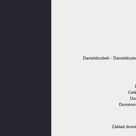
Danieldoubek - Danieldoube
Cel
Do
Doménové
Základ domé