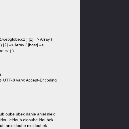
s2.webglobe.cz ) [1] => Array (
 [2] => Array ( [host] =>
e.cz ) )
2:
et=UTF-8 vary: Accept-Encoding
doub oube ubek danie aniel nield
eldou ieldoub eldoube ldoubek
oub anieldoube nieldoubek