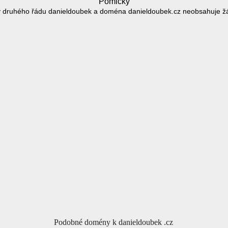
Pomlčky
 druhého řádu danieldoubek a doména danieldoubek.cz neobsahuje ž
Podobné domény k danieldoubek .cz