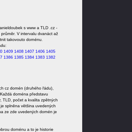
anieldoubek s www a TLD .cz -
průměr. V intervalu dvanáct až
stnit takovouto doménu.
ádu:
0
1409
1408
1407
1406
1405
7
1386
1385
1384
1383
1382
ch cz domén (druhého řádu),
l). Každá doména představu
, TLD, počet a kvalita zpětných
d je splněna většina uvedených
ina ze zde uvedených domén je
brou doménu a to je historie