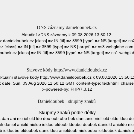
DNS záznamy danieldoubek.cz
Aktuální >DNS záznamy k 09.08.2026 13:50:12:
=> danieldoubek.cz [class] => IN [ttl] => 3599 [type] => NS [target] => n
z [class] => IN [ttl] => 3599 [type] => NS [target] => ns3.webglobe.com )
oubek.cz [class] => IN [ttl] => 3599 [type] => NS [target] => ns1.webglob
Stavové kódy http://www.danieldoubek.cz
ktuální stavové kódy http://www.danieldoubek.cz k 09.08.2026 13:50:1
 date: Sun, 09 Aug 2026 11:50:12 GMT content-type: text/html; chars
x-powered-by: PHP/7.3.12
Danieldoubek - skupiny znaků
Skupiny znaků podle délky
k dan ani nie iel eld ldo dou oub ube bek dani anie niel ield eldo ldou 
k daniel anield nieldo ieldou eldoub ldoube doubek danield anieldo ni
ub ieldoube eldoubek danieldou anieldoub nieldoube ieldoubek danield