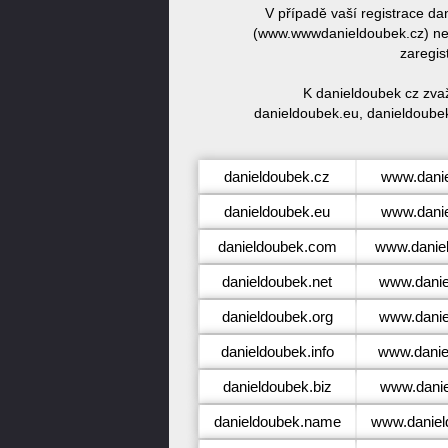
V případě vaší registrace d
(www.wwwdanieldoubek.cz) neb
zaregis
K danieldoubek cz zva
danieldoubek.eu, danieldoubek
danieldoubek.cz
www.dani
danieldoubek.eu
www.dani
danieldoubek.com
www.danie
danieldoubek.net
www.danie
danieldoubek.org
www.danie
danieldoubek.info
www.danie
danieldoubek.biz
www.danie
danieldoubek.name
www.danie