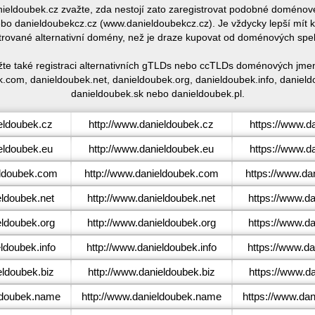
anieldoubek.cz zvažte, zda nestojí zato zaregistrovat podobné domén
o danieldoubekcz.cz (www.danieldoubekcz.cz). Je vždycky lepší mít 
trované alternativní domény, než je draze kupovat od doménových spe
žte také registraci alternativních gTLDs nebo ccTLDs doménových jmen
.com, danieldoubek.net, danieldoubek.org, danieldoubek.info, daniel
danieldoubek.sk nebo danieldoubek.pl.
eldoubek.cz
http://www.danieldoubek.cz
https://www.d
eldoubek.eu
http://www.danieldoubek.eu
https://www.d
ldoubek.com
http://www.danieldoubek.com
https://www.da
ldoubek.net
http://www.danieldoubek.net
https://www.da
ldoubek.org
http://www.danieldoubek.org
https://www.da
ldoubek.info
http://www.danieldoubek.info
https://www.da
ldoubek.biz
http://www.danieldoubek.biz
https://www.da
ldoubek.name
http://www.danieldoubek.name
https://www.da