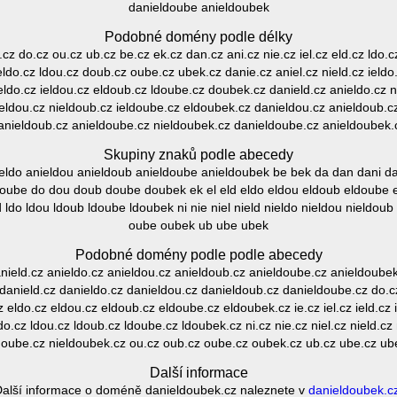
danieldoube anieldoubek
Podobné domény podle délky
ld.cz do.cz ou.cz ub.cz be.cz ek.cz dan.cz ani.cz nie.cz iel.cz eld.cz ldo
z eldo.cz ldou.cz doub.cz oube.cz ubek.cz danie.cz aniel.cz nield.cz ield
eldo.cz ieldou.cz eldoub.cz ldoube.cz doubek.cz danield.cz anieldo.cz 
eldou.cz nieldoub.cz ieldoube.cz eldoubek.cz danieldou.cz anieldoub.c
anieldoub.cz anieldoube.cz nieldoubek.cz danieldoube.cz anieldoubek.
Skupiny znaků podle abecedy
nieldo anieldou anieldoub anieldoube anieldoubek be bek da dan dani da
oube do dou doub doube doubek ek el eld eldo eldou eldoub eldoube eldo
d ldo ldou ldoub ldoube ldoubek ni nie niel nield nieldo nieldou nieldou
oube oubek ub ube ubek
Podobné domény podle podle abecedy
 anield.cz anieldo.cz anieldou.cz anieldoub.cz anieldoube.cz anieldoube
z danield.cz danieldo.cz danieldou.cz danieldoub.cz danieldoube.cz do.
 eldo.cz eldou.cz eldoub.cz eldoube.cz eldoubek.cz ie.cz iel.cz ield.cz 
do.cz ldou.cz ldoub.cz ldoube.cz ldoubek.cz ni.cz nie.cz niel.cz nield.cz
doube.cz nieldoubek.cz ou.cz oub.cz oube.cz oubek.cz ub.cz ube.cz ub
Další informace
alší informace o doméně danieldoubek.cz naleznete v
danieldoubek.c