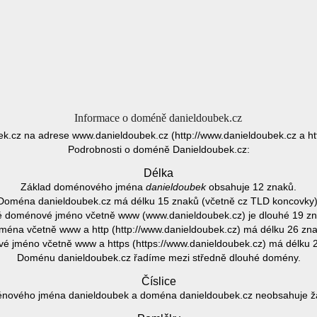
Informace o doméně danieldoubek.cz
k.cz na adrese www.danieldoubek.cz (http://www.danieldoubek.cz a ht
Podrobnosti o doméně Danieldoubek.cz:
Délka
Základ doménového jména
danieldoubek
obsahuje 12 znaků.
Doména danieldoubek.cz má délku 15 znaků (včetně cz TLD koncovky)
é doménové jméno včetně www (www.danieldoubek.cz) je dlouhé 19 zn
ména včetně www a http (http://www.danieldoubek.cz) má délku 26 zna
 jméno včetně www a https (https://www.danieldoubek.cz) má délku 
Doménu danieldoubek.cz řadíme mezi středně dlouhé domény.
Číslice
nového jména danieldoubek a doména danieldoubek.cz neobsahuje žád