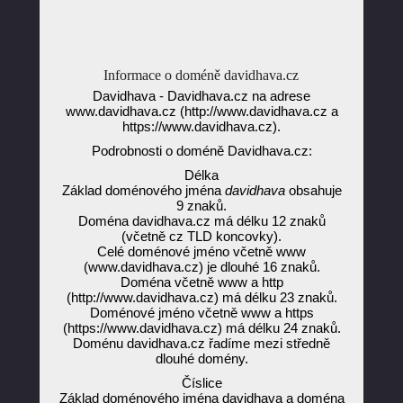
Informace o doméně davidhava.cz
Davidhava - Davidhava.cz na adrese
www.davidhava.cz (http://www.davidhava.cz a
https://www.davidhava.cz).
Podrobnosti o doméně Davidhava.cz:
Délka
Základ doménového jména
davidhava
obsahuje
9 znaků.
Doména davidhava.cz má délku 12 znaků
(včetně cz TLD koncovky).
Celé doménové jméno včetně www
(www.davidhava.cz) je dlouhé 16 znaků.
Doména včetně www a http
(http://www.davidhava.cz) má délku 23 znaků.
Doménové jméno včetně www a https
(https://www.davidhava.cz) má délku 24 znaků.
Doménu davidhava.cz řadíme mezi středně
dlouhé domény.
Číslice
Základ doménového jména davidhava a doména