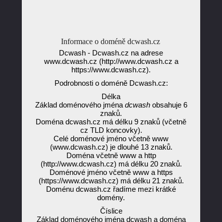
Informace o doméně dcwash.cz
Dcwash - Dcwash.cz na adrese
www.dcwash.cz (http://www.dcwash.cz a
https://www.dcwash.cz).
Podrobnosti o doméně Dcwash.cz:
Délka
Základ doménového jména
dcwash
obsahuje 6
znaků.
Doména dcwash.cz má délku 9 znaků (včetně
cz TLD koncovky).
Celé doménové jméno včetně www
(www.dcwash.cz) je dlouhé 13 znaků.
Doména včetně www a http
(http://www.dcwash.cz) má délku 20 znaků.
Doménové jméno včetně www a https
(https://www.dcwash.cz) má délku 21 znaků.
Doménu dcwash.cz řadíme mezi krátké
domény.
Číslice
Základ doménového jména dcwash a doména