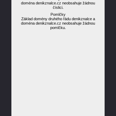
doména denikznalce.cz neobsahuje žádnou
číslici.
Pomlčky
Základ domény druhého řádu denikznalce a
doména denikznalce.cz neobsahuje žádnou
pomlčku.