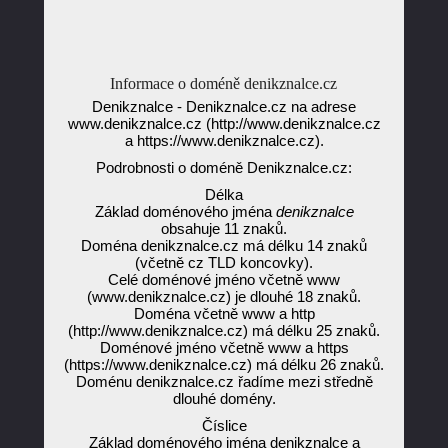
Informace o doméně denikznalce.cz
Denikznalce - Denikznalce.cz na adrese
www.denikznalce.cz (http://www.denikznalce.cz
a https://www.denikznalce.cz).
Podrobnosti o doméně Denikznalce.cz:
Délka
Základ doménového jména
denikznalce
obsahuje 11 znaků.
Doména denikznalce.cz má délku 14 znaků
(včetně cz TLD koncovky).
Celé doménové jméno včetně www
(www.denikznalce.cz) je dlouhé 18 znaků.
Doména včetně www a http
(http://www.denikznalce.cz) má délku 25 znaků.
Doménové jméno včetně www a https
(https://www.denikznalce.cz) má délku 26 znaků.
Doménu denikznalce.cz řadíme mezi středně
dlouhé domény.
Číslice
Základ doménového jména denikznalce a