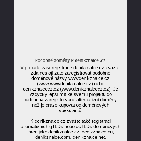
Podobné domény k denikznalce .cz
V případě vaší registrace denikznalce.cz zvažte,
zda nestojí zato zaregistrovat podobné
doménové názvy wwwdenikznalce.cz
(www.wwwdenikznalce.cz) nebo
denikznalcecz.cz (www.denikznalcecz.cz). Je
vždycky lepší mít ke svému projektu do
budoucna zaregistrované alternativní domény,
než je draze kupovat od doménových
spekulantů.
K denikznalce cz zvažte také registraci
alternativních gTLDs nebo ccTLDs doménových
jmen jako denikznalce.cz, denikznalce.eu,
denikznalce.com, denikznalce.net,