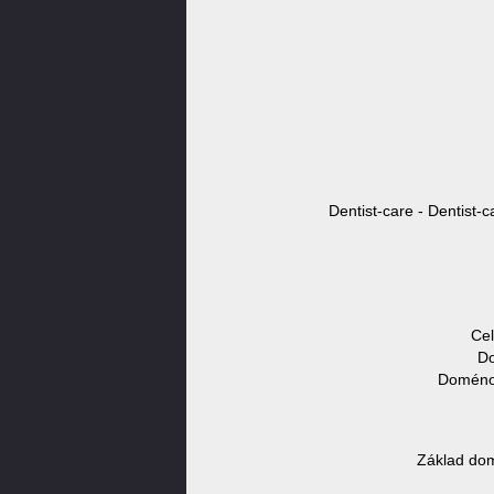
Dentist-care - Dentist-c
Cel
Do
Doménov
Základ dom