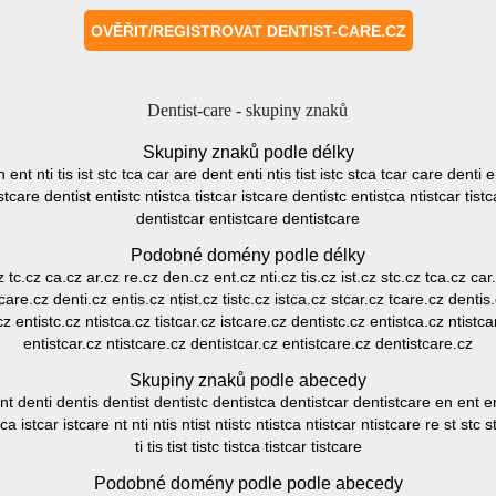
Dentist-care - skupiny znaků
Skupiny znaků podle délky
 ent nti tis ist stc tca car are dent enti ntis tist istc stca tcar care denti e
 stcare dentist entistc ntistca tistcar istcare dentistc entistca ntistcar tis
dentistcar entistcare dentistcare
Podobné domény podle délky
z tc.cz ca.cz ar.cz re.cz den.cz ent.cz nti.cz tis.cz ist.cz stc.cz tca.cz ca
 care.cz denti.cz entis.cz ntist.cz tistc.cz istca.cz stcar.cz tcare.cz dentis.
cz entistc.cz ntistca.cz tistcar.cz istcare.cz dentistc.cz entistca.cz ntistca
entistcar.cz ntistcare.cz dentistcar.cz entistcare.cz dentistcare.cz
Skupiny znaků podle abecedy
 denti dentis dentist dentistc dentistca dentistcar dentistcare en ent ent
tca istcar istcare nt nti ntis ntist ntistc ntistca ntistcar ntistcare re st stc
ti tis tist tistc tistca tistcar tistcare
Podobné domény podle podle abecedy