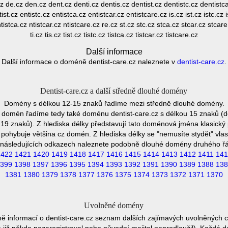
z de.cz den.cz dent.cz denti.cz dentis.cz dentist.cz dentistc.cz dentistc
ist.cz entistc.cz entistca.cz entistcar.cz entistcare.cz is.cz ist.cz istc.cz i
 ntistca.cz ntistcar.cz ntistcare.cz re.cz st.cz stc.cz stca.cz stcar.cz stcar
ti.cz tis.cz tist.cz tistc.cz tistca.cz tistcar.cz tistcare.cz
Další informace
Další informace o doméně dentist-care.cz naleznete v
dentist-care.cz
.
Dentist-care.cz a další středně dlouhé domény
Domény s délkou 12-15 znaků řadíme mezi středně dlouhé domény.
 domén řadíme tedy také doménu dentist-care.cz s délkou 15 znaků (de
19 znaků). Z hlediska délky představují tato doménová jména klasický 
pohybuje většina cz domén. Z hlediska délky se "nemusíte stydět" vla
následujících odkazech naleznete podobně dlouhé domény druhého ř
1422
1421
1420
1419
1418
1417
1416
1415
1414
1413
1412
1411
141
399
1398
1397
1396
1395
1394
1393
1392
1391
1390
1389
1388
138
1381
1380
1379
1378
1377
1376
1375
1374
1373
1372
1371
1370
Uvolněné domény
ě informací o dentist-care.cz seznam dalších zajímavých uvolněných 