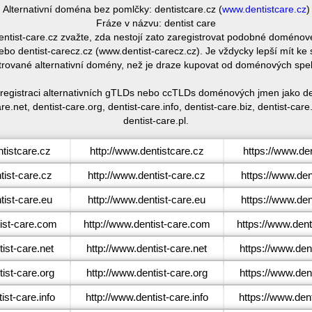
Alternativní doména bez pomlčky: dentistcare.cz (
www.dentistcare.cz
)
Fráze v názvu: dentist care
dentist-care.cz zvažte, zda nestojí zato zaregistrovat podobné doméno
bo dentist-carecz.cz (www.dentist-carecz.cz). Je vždycky lepší mít k
trované alternativní domény, než je draze kupovat od doménových spe
 registraci alternativních gTLDs nebo ccTLDs doménových jmen jako den
re.net, dentist-care.org, dentist-care.info, dentist-care.biz, dentist-ca
dentist-care.pl.
tistcare.cz
http://www.dentistcare.cz
https://www.den
ist-care.cz
http://www.dentist-care.cz
https://www.den
ist-care.eu
http://www.dentist-care.eu
https://www.den
ist-care.com
http://www.dentist-care.com
https://www.den
ist-care.net
http://www.dentist-care.net
https://www.dent
ist-care.org
http://www.dentist-care.org
https://www.dent
st-care.info
http://www.dentist-care.info
https://www.dent