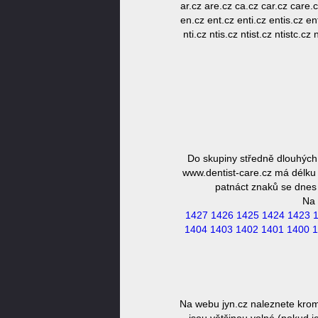
ar.cz are.cz ca.cz car.cz care.c
en.cz ent.cz enti.cz entis.cz ent
nti.cz ntis.cz ntist.cz ntistc.cz
Do skupiny středně dlouhých
www.dentist-care.cz má délku 
patnáct znaků se dnes 
Na 
1427
1426
1425
1424
1423
1404
1403
1402
1401
1400
1
Na webu jyn.cz naleznete krom