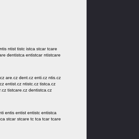
ntis ntist tistc istca stcar tcare
tcare dentistca entistcar ntistcare
r.cz are.cz dent.cz enti.cz ntis.cz
cz entist.cz ntistc.cz tistca.cz
r.cz tistcare.cz dentistca.cz
i entis entist entistc entistca
 stca stcar stcare tc tca tcar tcare