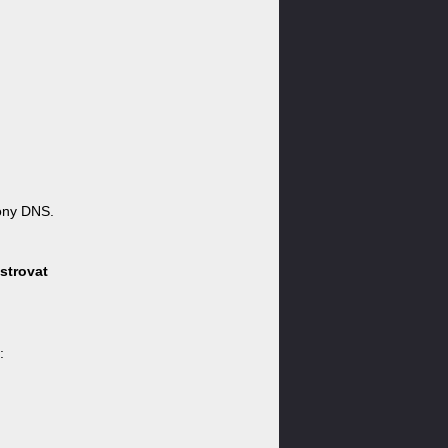
óny DNS.
strovat
: