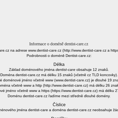
Informace o doméně dentist-care.cz
are.cz na adrese www.dentist-care.cz (http://www.dentist-care.cz a http
Podrobnosti o doméně Dentist-care.cz:
Délka
Základ doménového jména
dentist-care
obsahuje 12 znaků.
Doména dentist-care.cz má délku 15 znaků (včetně cz TLD koncovky).
é doménové jméno včetně www (www.dentist-care.cz) je dlouhé 19 zn
ména včetně www a http (http://www.dentist-care.cz) má délku 26 zna
é jméno včetně www a https (https://www.dentist-care.cz) má délku 2
Doménu dentist-care.cz řadíme mezi středně dlouhé domény.
Číslice
énového jména dentist-care a doména dentist-care.cz neobsahuje žádn