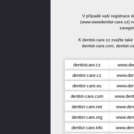
V případě vaší registrace 
(www.wwwdentist-care.cz) ne
zaregis
K dentist-care cz zvažte také
dentist-care.com, dentist-ca
dentistcare.cz
www.den
dentist-care.cz
www.dent
dentist-care.eu
www.dent
dentist-care.com
www.dent
dentist-care.net
www.dent
dentist-care.org
www.dent
dentist-care.info
www.denti