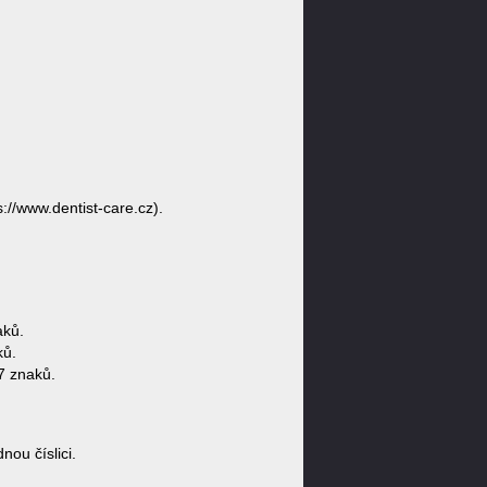
s://www.dentist-care.cz).
aků.
ků.
7 znaků.
ou číslici.