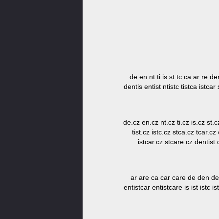
de en nt ti is st tc ca ar re den
dentis entist ntistc tistca istcar
de.cz en.cz nt.cz ti.cz is.cz st.c
tist.cz istc.cz stca.cz tcar.cz
istcar.cz stcare.cz dentist.
ar are ca car care de den dent
entistcar entistcare is ist istc is