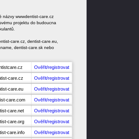
vé názvy wwwdentist-care.cz
e svému projektu do budoucna
kulantů.
tist-care.cz, dentist-care.eu,
re.name, dentist-care.sk nebo
tistcare.cz
Ověřit/registrovat
tist-care.cz
Ověřit/registrovat
tist-care.eu
Ověřit/registrovat
tist-care.com
Ověřit/registrovat
ist-care.net
Ověřit/registrovat
ist-care.org
Ověřit/registrovat
ist-care.info
Ověřit/registrovat