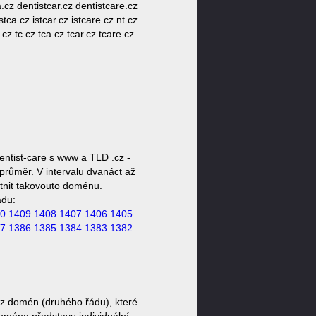
a.cz dentistcar.cz dentistcare.cz
stca.cz istcar.cz istcare.cz nt.cz
e.cz tc.cz tca.cz tcar.cz tcare.cz
ntist-care s www a TLD .cz -
průměr. V intervalu dvanáct až
stnit takovouto doménu.
ádu:
0
1409
1408
1407
1406
1405
7
1386
1385
1384
1383
1382
cz domén (druhého řádu), které