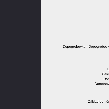
Depogrebovka - Depogrebovka
D
Celé
Dom
Doménové
Základ domén