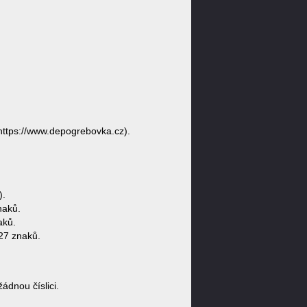
ttps://www.depogrebovka.cz).
).
naků.
aků.
27 znaků.
dnou číslici.