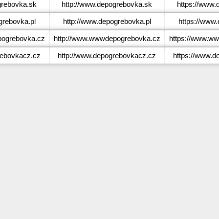
rebovka.sk
http://www.depogrebovka.sk
https://www.
rebovka.pl
http://www.depogrebovka.pl
https://www
ogrebovka.cz
http://www.wwwdepogrebovka.cz
https://www.w
ebovkacz.cz
http://www.depogrebovkacz.cz
https://www.d