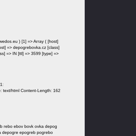
wedos.eu ) [1] => Array ( [host]
host] => depogrebovka.cz [class]
s] => IN [ttl] => 3599 [type] =>
1:
 text/html Content-Length: 162
reb rebo ebov bovk ovka depog
a depogre epogreb pogrebo