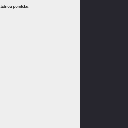
žádnou pomlčku.