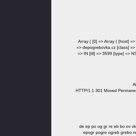
Array ( [0] => Array ( [host] =
=> depogrebovka.cz [class] => I
=> IN [ttl] => 3599 [type] => N
A
HTTP/1.1 301 Moved Permanentl
de ep po og gr re eb bo ov v
epogr pogre ogreb grebo 