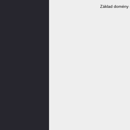
Základ domény 