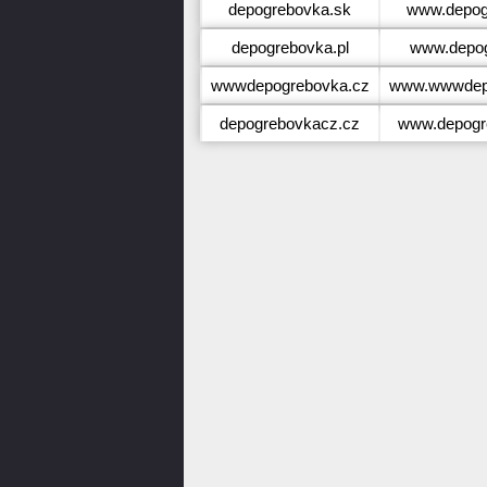
depogrebovka.sk
www.depog
depogrebovka.pl
www.depog
wwwdepogrebovka.cz
www.wwwdep
depogrebovkacz.cz
www.depogr